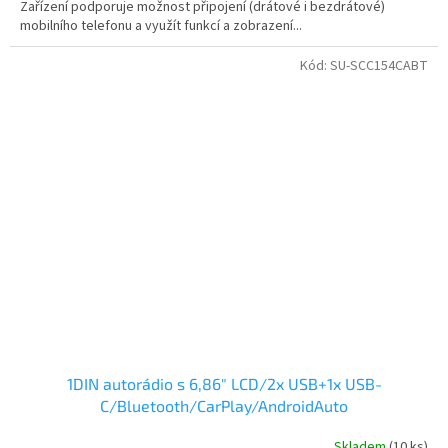
Zařízení podporuje možnost připojení (drátové i bezdrátové)
mobilního telefonu a využít funkcí a zobrazení...
Kód:
SU-SCC154CABT
1DIN autorádio s 6,86" LCD/2x USB+1x USB-
C/Bluetooth/CarPlay/AndroidAuto
Skladem
(10 ks)