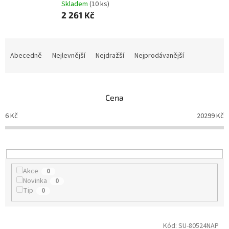
Skladem
(10 ks)
2 261 Kč
Ř
a
Abecedně
Nejlevnější
Nejdražší
Nejprodávanější
z
e
n
Cena
í
p
6
Kč
20299
Kč
r
o
d
u
k
Akce
0
t
Novinka
0
ů
Tip
0
V
Kód:
SU-80524NAP