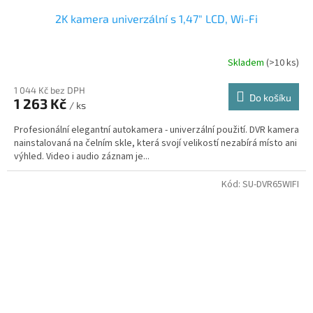
2K kamera univerzální s 1,47" LCD, Wi-Fi
Skladem
(>10 ks)
1 044 Kč bez DPH
Do košíku
1 263 Kč
/ ks
Profesionální elegantní autokamera - univerzální použití. DVR kamera
nainstalovaná na čelním skle, která svojí velikostí nezabírá místo ani
výhled. Video i audio záznam je...
Kód:
SU-DVR65WIFI