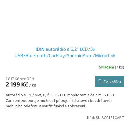
1DIN autorádio s 6,2" LCD/3x
USB/Bluetooth/CarPlay/AndroidAuto/Mirrorlink
Skladem
(7 ks)
1 817 Kč bez DPH
Do košíku
2 199 Kč
/ ks
Autorádio s FM / MW, 6,2' TFT - LCD monitorem a čelním 3x USB.
Zařízení podporuje možnost připojení (drátové i bezdrátové)
mobilního telefonu a využít funkcí a zobrazení...
Kód:
SU-SCC181CABT