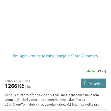
6m 4pin kroucený kabel spojovací pro 2 kamery
Skladem
(3 ks)
1 046 Kč bez DPH
Do košíku
1 266 Kč
/ ks
Kabel slouží pro přenos video signálu mezi tahačem a návěsem.
Kroucený kabel video 7pin samec/samec zakončen 2x
zástrčkou/7pin- délka krouceného kabelu 0,88m, max. délka při...