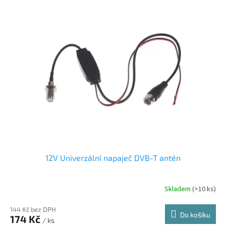
ý
p
i
s
p
r
o
d
u
k
t
ů
12V Univerzální napaječ DVB-T antén
Skladem
(>10 ks)
144 Kč bez DPH
Do košíku
174 Kč
/ ks