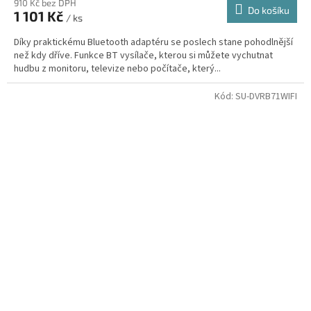
910 Kč bez DPH
Do košíku
1 101 Kč
/ ks
Díky praktickému Bluetooth adaptéru se poslech stane pohodlnější
než kdy dříve. Funkce BT vysílače, kterou si můžete vychutnat
hudbu z monitoru, televize nebo počítače, který...
Kód:
SU-DVRB71WIFI