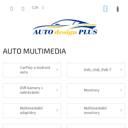
Přejít
NÁKUP
na
CZK
obsah
KOŠÍK
AUTO MULTIMEDIA
CarPlay a Android
DVD, USB, DVB-T
auto
DVR kamery s
Monitory
nahráváním
Multimediální
Multimediální
adaptéry
monitory