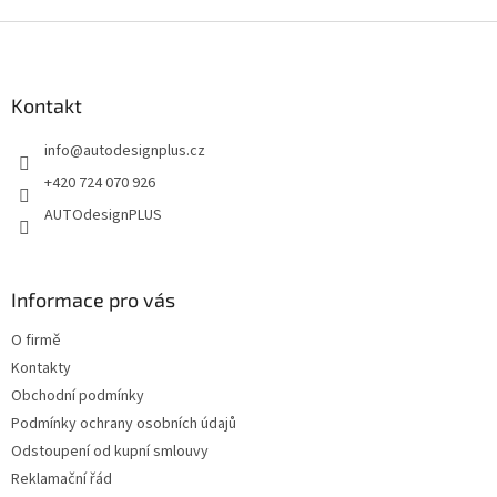
ý
Z
p
i
á
s
p
u
a
Kontakt
t
info
@
autodesignplus.cz
í
+420 724 070 926
AUTOdesignPLUS
Informace pro vás
O firmě
Kontakty
Obchodní podmínky
Podmínky ochrany osobních údajů
Odstoupení od kupní smlouvy
Reklamační řád