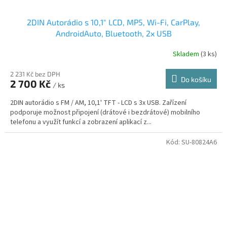
2DIN Autorádio s 10,1" LCD, MP5, Wi-Fi, CarPlay,
AndroidAuto, Bluetooth, 2x USB
Skladem
(3 ks)
2 231 Kč bez DPH
Do košíku
2 700 Kč
/ ks
2DIN autorádio s FM / AM, 10,1' TFT - LCD s 3x USB. Zařízení
podporuje možnost připojení (drátové i bezdrátové) mobilního
telefonu a využít funkcí a zobrazení aplikací z...
Kód:
SU-80824A6