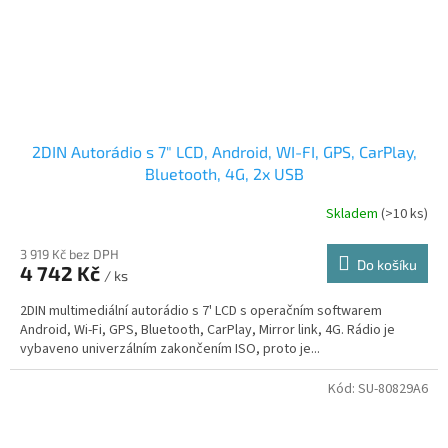
2DIN Autorádio s 7" LCD, Android, WI-FI, GPS, CarPlay,
Bluetooth, 4G, 2x USB
Skladem
(>10 ks)
3 919 Kč bez DPH
Do košíku
4 742 Kč
/ ks
2DIN multimediální autorádio s 7' LCD s operačním softwarem
Android, Wi-Fi, GPS, Bluetooth, CarPlay, Mirror link, 4G. Rádio je
vybaveno univerzálním zakončením ISO, proto je...
Kód:
SU-80829A6