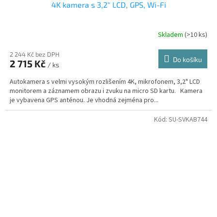
4K kamera s 3,2" LCD, GPS, Wi-Fi
Skladem
(>10 ks)
2 244 Kč bez DPH
Do košíku
2 715 Kč
/ ks
Autokamera s velmi vysokým rozlišením 4K, mikrofonem, 3,2" LCD
monitorem a záznamem obrazu i zvuku na micro SD kartu. Kamera
je vybavena GPS anténou. Je vhodná zejména pro...
Kód:
SU-SVKAB744