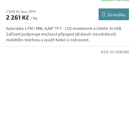
1 869 Kč bez DPH
Do košíku
2 261 Kč
/ ks
Autorádio s FM / MW, 6,86" TFT - LCD monitorem a čelním 3x USB.
Zařízení podporuje možnost připojení (drátové i bezdrátové)
mobilního telefonu a využít funkcí a zobrazení...
Kód:
SU-80830U