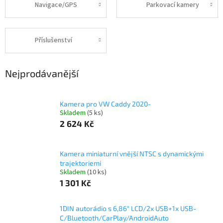
Navigace/GPS
Parkovací kamery
Příslušenství
Nejprodávanější
Kamera pro VW Caddy 2020-
Skladem
(5 ks)
2 624 Kč
Kamera miniaturní vnější NTSC s dynamickými
trajektoriemi
Skladem
(10 ks)
1 301 Kč
1DIN autorádio s 6,86" LCD/2x USB+1x USB-
C/Bluetooth/CarPlay/AndroidAuto