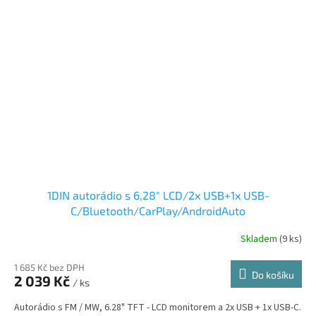
1DIN autorádio s 6,28" LCD/2x USB+1x USB-
C/Bluetooth/CarPlay/AndroidAuto
Skladem
(9 ks)
1 685 Kč bez DPH
Do košíku
2 039 Kč
/ ks
Autorádio s FM / MW, 6.28" TFT - LCD monitorem a 2x USB + 1x USB-C.