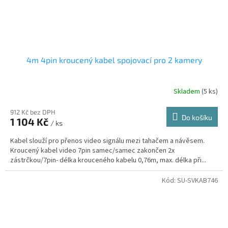
4m 4pin kroucený kabel spojovací pro 2 kamery
Skladem
(5 ks)
912 Kč bez DPH
Do košíku
1 104 Kč
/ ks
Kabel slouží pro přenos video signálu mezi tahačem a návěsem.
Kroucený kabel video 7pin samec/samec zakončen 2x
zástrčkou/7pin- délka krouceného kabelu 0,76m, max. délka při...
Kód:
SU-SVKAB746