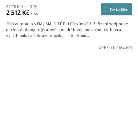
2 076 Kč bez DPH
Do košíku
2 512 Kč
/ ks
2DIN autorádio s FM / AM, 9' TFT - LCD s 3x USB. Zařízení podporuje
možnost připojení (drátové i bezdrátové) mobilního telefonu a
využít funkcí a zobrazení aplikací z telefonu...
Kód:
SU-DVR64WIFI