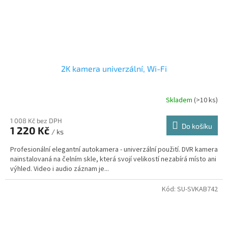
2K kamera univerzální, Wi-Fi
Skladem
(>10 ks)
1 008 Kč bez DPH
Do košíku
1 220 Kč
/ ks
Profesionální elegantní autokamera - univerzální použití. DVR kamera
nainstalovaná na čelním skle, která svojí velikostí nezabírá místo ani
výhled. Video i audio záznam je...
Kód:
SU-SVKAB742