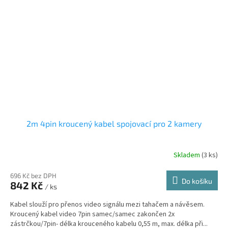
2m 4pin kroucený kabel spojovací pro 2 kamery
Skladem
(3 ks)
696 Kč bez DPH
Do košíku
842 Kč
/ ks
Kabel slouží pro přenos video signálu mezi tahačem a návěsem.
Kroucený kabel video 7pin samec/samec zakončen 2x
zástrčkou/7pin- délka krouceného kabelu 0,55 m, max. délka při...