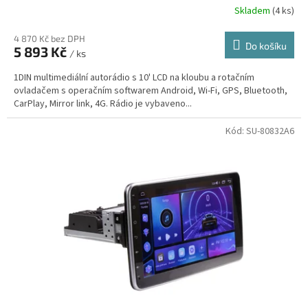
Skladem
(4 ks)
4 870 Kč bez DPH
Do košíku
5 893 Kč
/ ks
1DIN multimediální autorádio s 10' LCD na kloubu a rotačním
ovladačem s operačním softwarem Android, Wi-Fi, GPS, Bluetooth,
CarPlay, Mirror link, 4G. Rádio je vybaveno...
Kód:
SU-80832A6