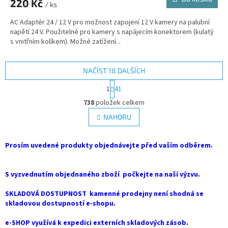
220 Kč
/ ks
AC Adaptér 24 / 12 V pro možnost zapojení 12 V kamery na palubní
napětí 24 V. Použitelné pro kamery s napájecím konektorem (kulatý
s vnitřním kolíkem). Možné zatížení...
NAČÍST 18 DALŠÍCH
S
1
41
t
O
r
738
položek celkem
v
á
l
NAHORU
n
á
k
d
o
v
Prosím uvedené produkty objednávejte před vaším odběrem.
a
á
c
n
í
í
S vyzvednutím objednaného zboží počkejte na naší výzvu.
p
r
SKLADOVÁ DOSTUPNOST kamenné prodejny není shodná se
v
skladovou dostupností e-shopu.
k
y
e-SHOP využívá k expedici externích skladových zásob.
v