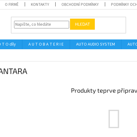
O FIRMĚ
KONTAKTY
OBCHODNÍ PODMÍNKY
PODMÍNKY OCH
HLEDAT
 T O díly
A U T O B A T E R I E
AUTO AUDIO SYSTEM
AUTO
ANTARA
Produkty teprve připra