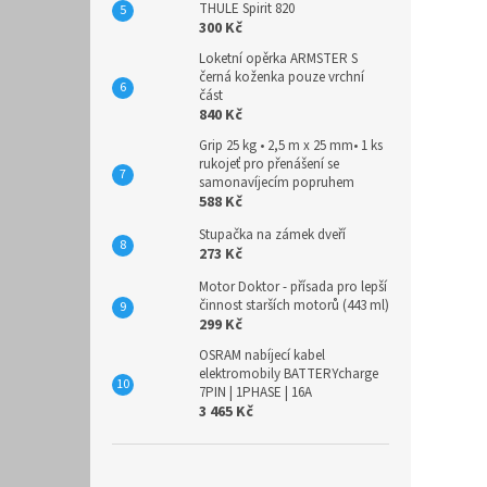
THULE Spirit 820
300 Kč
Loketní opěrka ARMSTER S
černá koženka pouze vrchní
část
840 Kč
Grip 25 kg • 2,5 m x 25 mm• 1 ks
rukojeť pro přenášení se
samonavíjecím popruhem
588 Kč
Stupačka na zámek dveří
273 Kč
Motor Doktor - přísada pro lepší
činnost starších motorů (443 ml)
299 Kč
OSRAM nabíjecí kabel
elektromobily BATTERYcharge
7PIN | 1PHASE | 16A
3 465 Kč