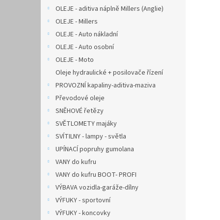
OLEJE - aditiva náplně Millers (Anglie)
OLEJE - Millers
OLEJE - Auto nákladní
OLEJE - Auto osobní
OLEJE - Moto
Oleje hydraulické + posilovače řízení
PROVOZNÍ kapaliny-aditiva-maziva
Převodové oleje
SNĚHOVÉ řetězy
SVĚTLOMETY majáky
SVÍTILNY - lampy - světla
UPÍNACÍ popruhy gumolana
VANY do kufru
VANY do kufru BOOT- PROFI
VÝBAVA vozidla-garáže-dílny
VÝFUKY - sportovní
VÝFUKY - koncovky