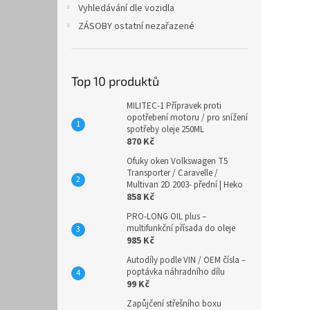
Vyhledávání dle vozidla
ZÁSOBY ostatní nezařazené
Top 10 produktů
MILITEC-1 Přípravek proti
opotřebení motoru / pro snížení
spotřeby oleje 250ML
870 Kč
Ofuky oken Volkswagen T5
Transporter / Caravelle /
Multivan 2D 2003- přední | Heko
858 Kč
PRO-LONG OIL plus –
multifunkční přísada do oleje
985 Kč
Autodíly podle VIN / OEM čísla –
poptávka náhradního dílu
99 Kč
Zapůjčení střešního boxu