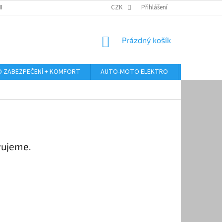
RANY OSOBNÍCH ÚDAJŮ
ODSTOUPENÍ OD KUPNÍ SMLOUVY
CZK
Přihlášení
REKLAMA
NÁKUPNÍ
Prázdný košík
KOŠÍK
 ZABEZPEČENÍ + KOMFORT
AUTO-MOTO ELEKTRO
AUTO MULT
vujeme.