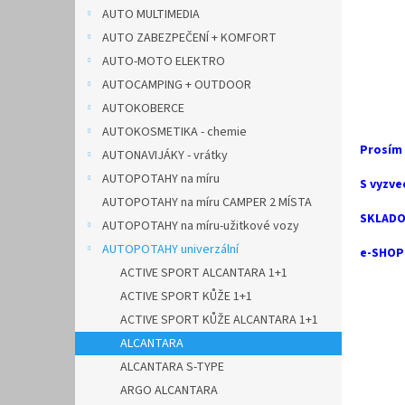
n
AUTO MULTIMEDIA
e
AUTO ZABEZPEČENÍ + KOMFORT
l
AUTO-MOTO ELEKTRO
AUTOCAMPING + OUTDOOR
AUTOKOBERCE
AUTOKOSMETIKA - chemie
Prosím
AUTONAVIJÁKY - vrátky
AUTOPOTAHY na míru
S vyzve
AUTOPOTAHY na míru CAMPER 2 MÍSTA
SKLADO
AUTOPOTAHY na míru-užitkové vozy
AUTOPOTAHY univerzální
e-SHOP 
ACTIVE SPORT ALCANTARA 1+1
ACTIVE SPORT KŮŽE 1+1
ACTIVE SPORT KŮŽE ALCANTARA 1+1
ALCANTARA
ALCANTARA S-TYPE
ARGO ALCANTARA