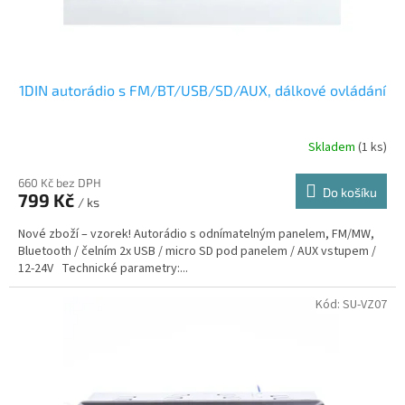
t
ů
1DIN autorádio s FM/BT/USB/SD/AUX, dálkové ovládání
Skladem
(1 ks)
660 Kč bez DPH
Do košíku
799 Kč
/ ks
Nové zboží – vzorek! Autorádio s odnímatelným panelem, FM/MW,
Bluetooth / čelním 2x USB / micro SD pod panelem / AUX vstupem /
12-24V Technické parametry:...
Kód:
SU-VZ07