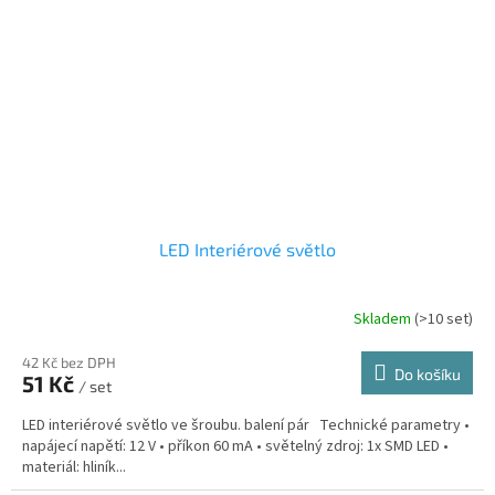
LED Interiérové světlo
Skladem
(>10 set)
42 Kč bez DPH
Do košíku
51 Kč
/ set
LED interiérové světlo ve šroubu. balení pár Technické parametry •
napájecí napětí: 12 V • příkon 60 mA • světelný zdroj: 1x SMD LED •
materiál: hliník...