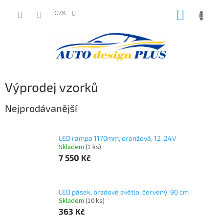
Přejít
NÁKUP
na
CZK
obsah
KOŠÍK
Výprodej vzorků
Nejprodávanější
LED rampa 1170mm, oranžová, 12-24V
Skladem
(1 ks)
7 550 Kč
LED pásek, brzdové světlo, červený, 90 cm
Skladem
(10 ks)
363 Kč