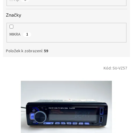
Značky
MIKRA
1
Položek k zobrazení:
59
V
Kód:
SU-VZ57
ý
p
i
s
p
r
o
d
u
k