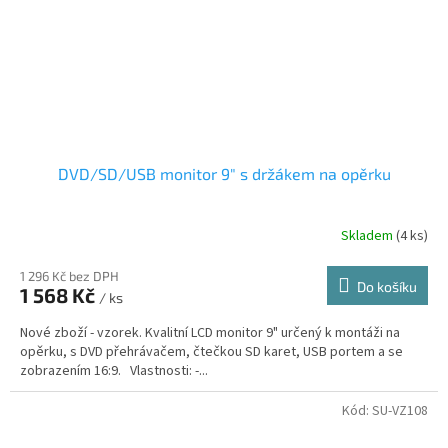
DVD/SD/USB monitor 9" s držákem na opěrku
Skladem
(4 ks)
1 296 Kč bez DPH
Do košíku
1 568 Kč
/ ks
Nové zboží - vzorek. Kvalitní LCD monitor 9" určený k montáži na
opěrku, s DVD přehrávačem, čtečkou SD karet, USB portem a se
zobrazením 16:9. Vlastnosti: -...
Kód:
SU-VZ108