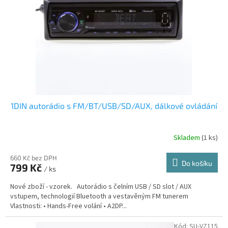
1DIN autorádio s FM/BT/USB/SD/AUX, dálkové ovládání
Skladem
(1 ks)
660 Kč bez DPH
Do košíku
799 Kč
/ ks
Nové zboží - vzorek. Autorádio s čelním USB / SD slot / AUX
vstupem, technologií Bluetooth a vestavěným FM tunerem
Vlastnosti: • Hands-Free volání • A2DP...
Kód:
SU-VZ115