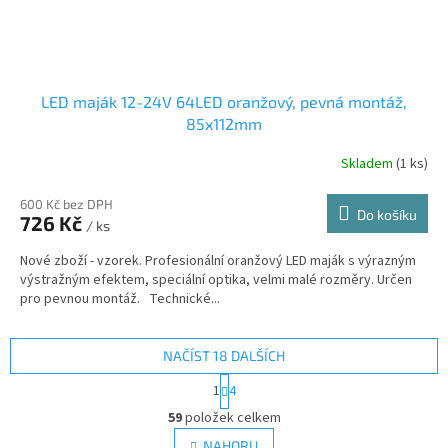
LED maják 12-24V 64LED oranžový, pevná montáž,
85x112mm
Skladem
(1 ks)
600 Kč bez DPH
Do košíku
726 Kč
/ ks
Nové zboží - vzorek. Profesionální oranžový LED maják s výrazným
výstražným efektem, speciální optika, velmi malé rozměry. Určen
pro pevnou montáž. Technické...
NAČÍST 18 DALŠÍCH
S
1
4
t
O
r
59
položek celkem
v
á
l
NAHORU