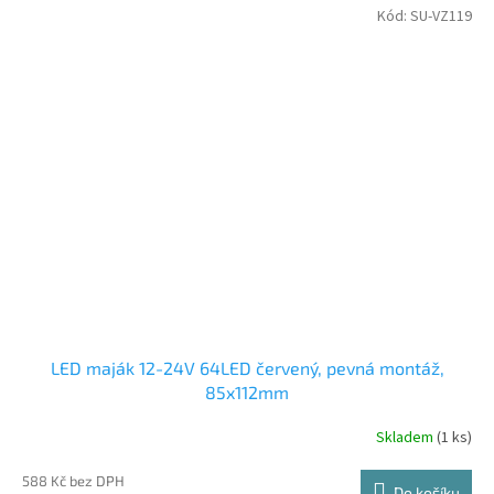
Kód:
SU-VZ119
LED maják 12-24V 64LED červený, pevná montáž,
85x112mm
Skladem
(1 ks)
588 Kč bez DPH
Do košíku