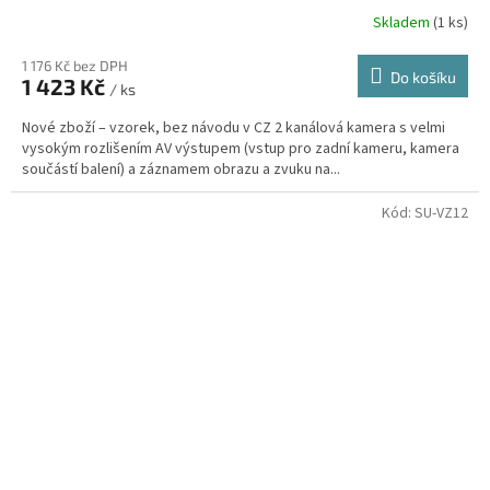
Skladem
(1 ks)
1 176 Kč bez DPH
Do košíku
1 423 Kč
/ ks
Nové zboží – vzorek, bez návodu v CZ 2 kanálová kamera s velmi
vysokým rozlišením AV výstupem (vstup pro zadní kameru, kamera
součástí balení) a záznamem obrazu a zvuku na...
Kód:
SU-VZ12