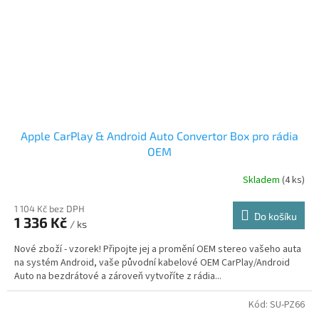
Apple CarPlay & Android Auto Convertor Box pro rádia
OEM
Skladem
(4 ks)
1 104 Kč bez DPH
Do košíku
1 336 Kč
/ ks
Nové zboží - vzorek! Připojte jej a promění OEM stereo vašeho auta
na systém Android, vaše původní kabelové OEM CarPlay/Android
Auto na bezdrátové a zároveň vytvoříte z rádia...
Kód:
SU-PZ66