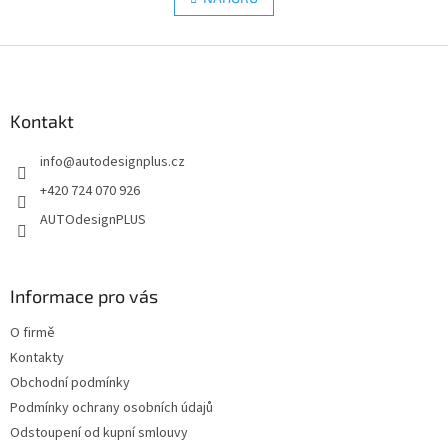
n
á
k
d
o
v
Z
a
á
c
á
n
í
p
í
p
a
Kontakt
r
t
v
info
@
autodesignplus.cz
í
k
y
+420 724 070 926
v
AUTOdesignPLUS
ý
p
i
s
Informace pro vás
u
O firmě
Kontakty
Obchodní podmínky
Podmínky ochrany osobních údajů
Odstoupení od kupní smlouvy