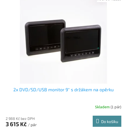
2x DVD/SD/USB monitor 9" s držákem na opěrku
Skladem
(1 pár)
2 988 Kč bez DPH
Do košíku
3 615 Kč
/ pár