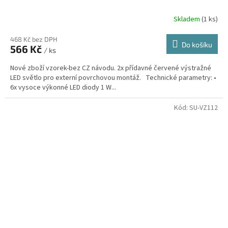
Skladem
(1 ks)
468 Kč bez DPH
Do košíku
566 Kč
/ ks
Nové zboží vzorek-bez CZ návodu. 2x přídavné červené výstražné
LED světlo pro externí povrchovou montáž. Technické parametry: •
6x vysoce výkonné LED diody 1 W...
Kód:
SU-VZ112