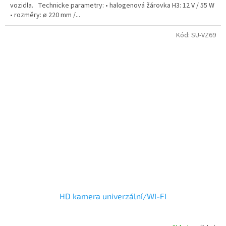
vozidla. Technicke parametry: • halogenová žárovka H3: 12 V / 55 W
• rozměry: ø 220 mm /...
Kód:
SU-VZ69
HD kamera univerzální/WI-FI