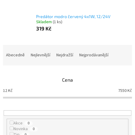
Predátor modro červený 4x1W, 12/24V
Skladem
(1 ks)
319 Kč
Ř
a
Abecedně
Nejlevnější
Nejdražší
Nejprodávanější
z
e
n
Cena
í
p
12
Kč
7550
Kč
r
o
d
u
k
Akce
0
t
Novinka
0
ů
Tip
0