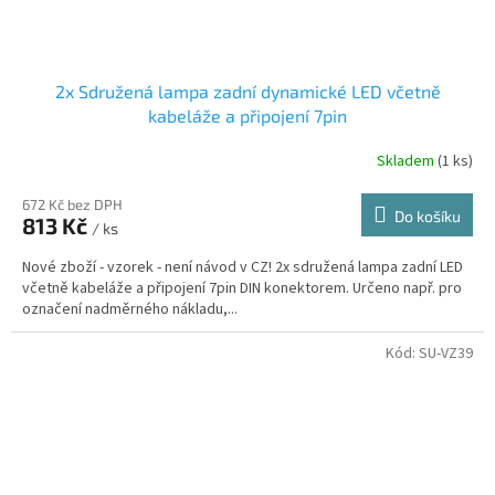
2x Sdružená lampa zadní dynamické LED včetně
kabeláže a připojení 7pin
Skladem
(1 ks)
672 Kč bez DPH
Do košíku
813 Kč
/ ks
Nové zboží - vzorek - není návod v CZ! 2x sdružená lampa zadní LED
včetně kabeláže a připojení 7pin DIN konektorem. Určeno např. pro
označení nadměrného nákladu,...
Kód:
SU-VZ39