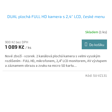
DUAL plochá FULL HD kamera s 2,4" LCD, české menu
Skladem
(1 ks)
900 Kč bez DPH
Do košíku
1 089 Kč
/ ks
Nové zboží - vzorek. 2 kanálová plochá kamera s velmi vysokým
rozlišením - FULL HD, mikrofonem, 2,4" LCD monitorem, AV výstupem
a záznamem obrazu a zvuku na micro SD kartu....
Kód:
SU-VZ131