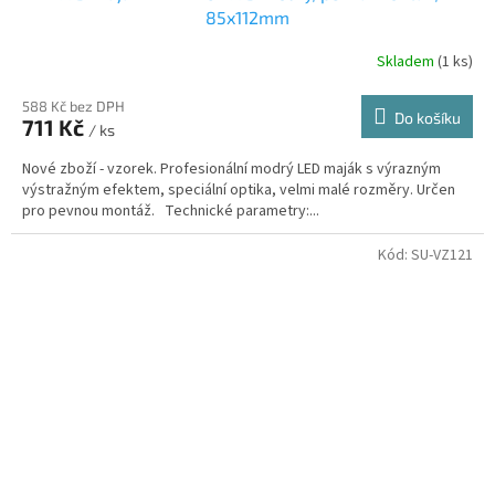
85x112mm
Skladem
(1 ks)
588 Kč bez DPH
Do košíku
711 Kč
/ ks
Nové zboží - vzorek. Profesionální modrý LED maják s výrazným
výstražným efektem, speciální optika, velmi malé rozměry. Určen
pro pevnou montáž. Technické parametry:...
Kód:
SU-VZ121