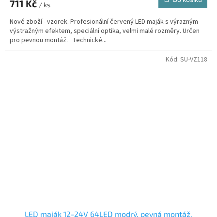
711 Kč
/ ks
Nové zboží - vzorek. Profesionální červený LED maják s výrazným
výstražným efektem, speciální optika, velmi malé rozměry. Určen
pro pevnou montáž. Technické...
Kód:
SU-VZ118
LED maják 12-24V 64LED modrý, pevná montáž,