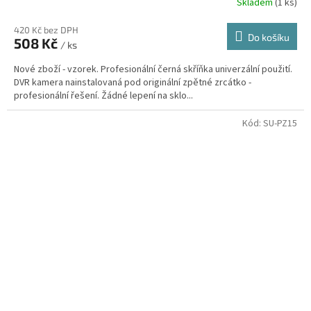
Skladem
(1 ks)
420 Kč bez DPH
Do košíku
508 Kč
/ ks
Nové zboží - vzorek. Profesionální černá skříňka univerzální použití.
DVR kamera nainstalovaná pod originální zpětné zrcátko -
profesionální řešení. Žádné lepení na sklo...
Kód:
SU-PZ15