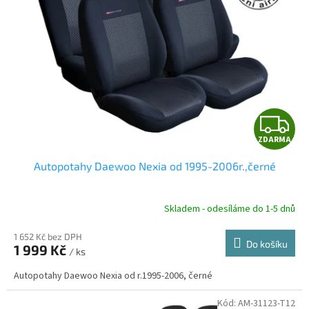
Z
ZDARMA
D
Autopotahy Daewoo Nexia od 1995-2006r.,černé
A
R
Skladem - odesíláme do 1-5 dnů
1 652 Kč bez DPH
Do košíku
1 999 Kč
/ ks
A
Autopotahy Daewoo Nexia od r.1995-2006, černé
Kód:
AM-31123-T12