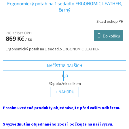
Ergonomický potah na 1 sedadlo ERGONOMIC LEATHER,
černý
Sklad eshop PH
718 Kč bez DPH
Do košíku
869 Kč
/ ks
Ergonomický potah na 1 sedadlo ERGONOMIC LEATHER
NAČÍST 18 DALŠÍCH
S
1
3
t
O
r
40
položek celkem
v
á
l
NAHORU
n
á
k
d
o
v
Prosím uvedené produkty objednávejte před vaším odběrem.
a
á
c
n
í
í
S vyzvednutím objednaného zboží počkejte na naší výzvu.
p