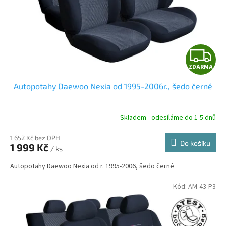
d
u
k
t
Z
ů
ZDARMA
D
Autopotahy Daewoo Nexia od 1995-2006r., šedo černé
A
R
Skladem - odesíláme do 1-5 dnů
1 652 Kč bez DPH
Do košíku
1 999 Kč
/ ks
A
Autopotahy Daewoo Nexia od r. 1995-2006, šedo černé
Kód:
AM-43-P3