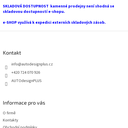
r
SKLADOVÁ DOSTUPNOST kamenné prodejny není shodná se
v
skladovou dostupností e-shopu.
k
y
e-SHOP využívá k expedici externích skladových zásob.
v
ý
Z
p
i
á
s
p
u
a
Kontakt
t
info
@
autodesignplus.cz
í
+420 724 070 926
AUTOdesignPLUS
Informace pro vás
O firmě
Kontakty
Obchodní podmínky