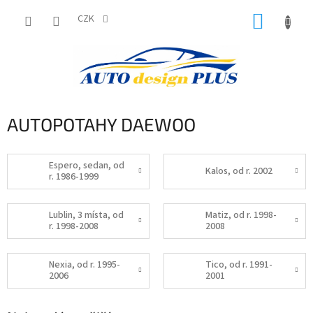
Přejít
NÁKUP
na
CZK
obsah
KOŠÍK
AUTOPOTAHY DAEWOO
Espero, sedan, od
Kalos, od r. 2002
r. 1986-1999
Lublin, 3 místa, od
Matiz, od r. 1998-
r. 1998-2008
2008
Nexia, od r. 1995-
Tico, od r. 1991-
2006
2001