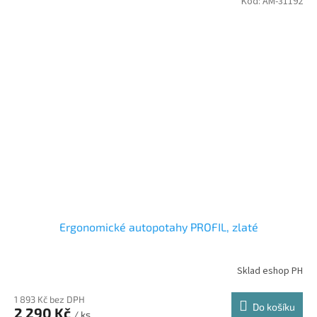
Kód:
AM-31192
Ergonomické autopotahy PROFIL, zlaté
Sklad eshop PH
1 893 Kč bez DPH
Do košíku
2 290 Kč
/ ks