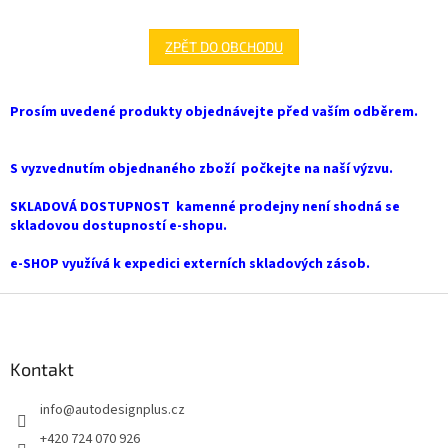
ZPĚT DO OBCHODU
Prosím uvedené produkty objednávejte před vaším odběrem.
S vyzvednutím objednaného zboží počkejte na naší výzvu.
SKLADOVÁ DOSTUPNOST kamenné prodejny není shodná se
skladovou dostupností e-shopu.
e-SHOP využívá k expedici externích skladových zásob.
Z
á
p
a
Kontakt
t
info
@
autodesignplus.cz
í
+420 724 070 926