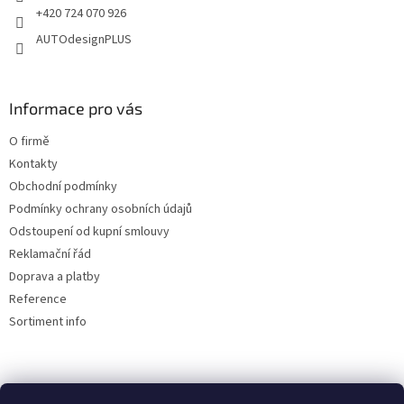
r
+420 724 070 926
v
AUTOdesignPLUS
k
y
v
ý
Informace pro vás
p
i
O firmě
s
u
Kontakty
Obchodní podmínky
Podmínky ochrany osobních údajů
Odstoupení od kupní smlouvy
Reklamační řád
Doprava a platby
Reference
Sortiment info
Reklamační řád