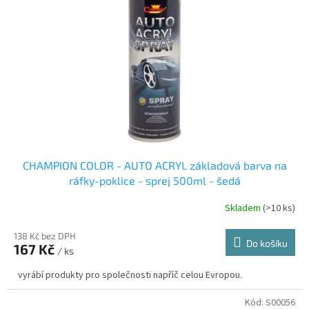
CHAMPION COLOR - AUTO ACRYL základová barva na
ráfky-poklice - sprej 500ml - šedá
Skladem
(>10 ks)
Průměrné
hodnocení
produktu
138 Kč bez DPH
Do košíku
167 Kč
je
/ ks
4,0
vyrábí produkty pro společnosti napříč celou Evropou.
z
5
hvězdiček.
Kód:
S00056