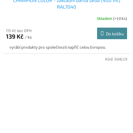
CHAMPION COLOR - základní barva šedá (400 ml)
RAL7040
Skladem
(>10 ks)
115 Kč bez DPH
Do košíku
139 Kč
/ ks
vyrábí produkty pro společnosti napříč celou Evropou.
Kód:
S04119