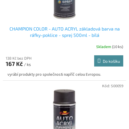
t
ů
CHAMPION COLOR - AUTO ACRYL základová barva na
ráfky-poklice - sprej 500ml - bílá
Skladem
(10 ks)
138 Kč bez DPH
Do košíku
167 Kč
/ ks
vyrábí produkty pro společnosti napříč celou Evropou.
Kód:
S00059