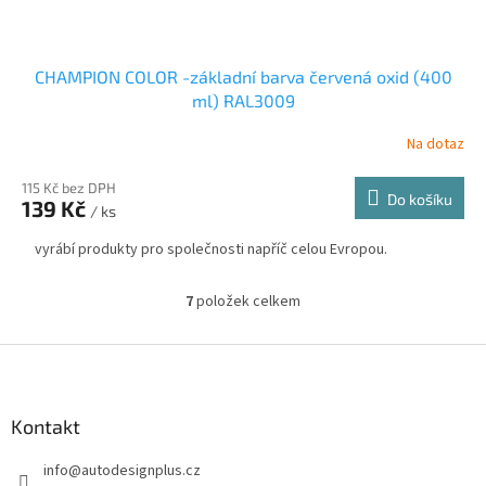
CHAMPION COLOR -základní barva červená oxid (400
ml) RAL3009
Na dotaz
115 Kč bez DPH
Do košíku
139 Kč
/ ks
vyrábí produkty pro společnosti napříč celou Evropou.
7
položek celkem
O
v
l
Z
á
á
d
p
a
a
Kontakt
c
t
í
info
@
autodesignplus.cz
í
p