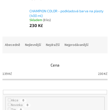
CHAMPION COLOR - podkladová barva na plasty
(400 ml)
Skladem
(8 ks)
230 Kč
Ř
a
Abecedně
Nejlevnější
Nejdražší
Nejprodávanější
z
e
n
Cena
í
p
139
Kč
230
Kč
r
o
d
u
k
Akce
0
t
Novinka
0
ů
Tip
0