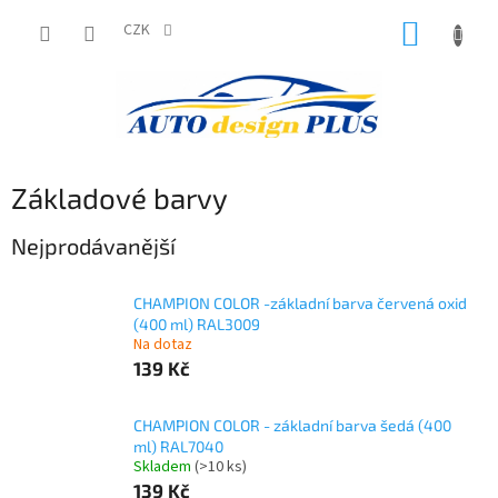
Přejít
NÁKUP
na
CZK
obsah
KOŠÍK
Základové barvy
Nejprodávanější
CHAMPION COLOR -základní barva červená oxid
(400 ml) RAL3009
Na dotaz
139 Kč
CHAMPION COLOR - základní barva šedá (400
ml) RAL7040
Skladem
(>10 ks)
139 Kč