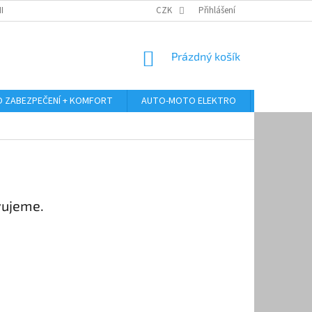
RANY OSOBNÍCH ÚDAJŮ
ODSTOUPENÍ OD KUPNÍ SMLOUVY
CZK
Přihlášení
REKLAMA
NÁKUPNÍ
Prázdný košík
KOŠÍK
 ZABEZPEČENÍ + KOMFORT
AUTO-MOTO ELEKTRO
AUTO MULT
vujeme.