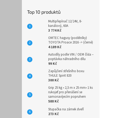
Top 10 produktů
Multipřepínač 12/24V, 8-
kanálový, 60A
3 774 Kč
OMTEC hagusy (podélníky)
TOYOTA Proace 2016 -> (černé)
4 189 Kč
Autodíly podle VIN / OEM čísla –
poptávka náhradního dílu
99 Kč
Zapůjčení střešního boxu
THULE Spirit 820
300 Kč
Grip 25 kg • 2,5 m x 25 mm• 1 ks
rukojeť pro přenášení se
samonavíjecím popruhem
588 Kč
Stupačka na zámek dveří
273 Kč