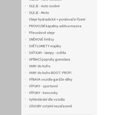
OLEJE - Auto osobní
OLEJE - Moto
Oleje hydraulické + posilovače řízení
PROVOZNÍ kapaliny-aditiva-maziva
Převodové oleje
SNĚHOVÉ řetězy
SVĚTLOMETY majáky
SVÍTILNY - lampy - světla
UPÍNACÍ popruhy gumolana
VANY do kufru
VANY do kufru BOOT- PROFI
VÝBAVA vozidla-garáže-dílny
VÝFUKY - sportovní
VÝFUKY - koncovky
Vyhledávání dle vozidla
ZÁSOBY ostatní nezařazené