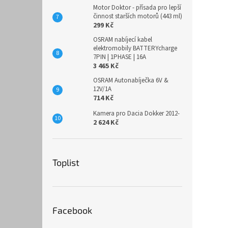
Motor Doktor - přísada pro lepší
činnost starších motorů (443 ml)
299 Kč
OSRAM nabíjecí kabel
elektromobily BATTERYcharge
7PIN | 1PHASE | 16A
3 465 Kč
OSRAM Autonabíječka 6V &
12V/1A
714 Kč
Kamera pro Dacia Dokker 2012-
2 624 Kč
Toplist
Facebook