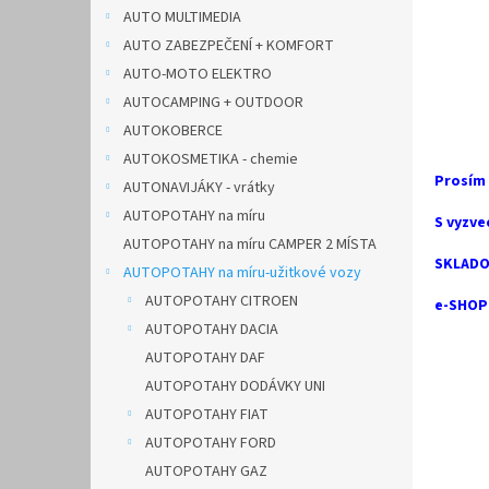
n
AUTO MULTIMEDIA
e
AUTO ZABEZPEČENÍ + KOMFORT
l
AUTO-MOTO ELEKTRO
AUTOCAMPING + OUTDOOR
AUTOKOBERCE
AUTOKOSMETIKA - chemie
Prosím
AUTONAVIJÁKY - vrátky
AUTOPOTAHY na míru
S vyzve
AUTOPOTAHY na míru CAMPER 2 MÍSTA
SKLADO
AUTOPOTAHY na míru-užitkové vozy
AUTOPOTAHY CITROEN
e-SHOP 
AUTOPOTAHY DACIA
AUTOPOTAHY DAF
AUTOPOTAHY DODÁVKY UNI
AUTOPOTAHY FIAT
AUTOPOTAHY FORD
AUTOPOTAHY GAZ