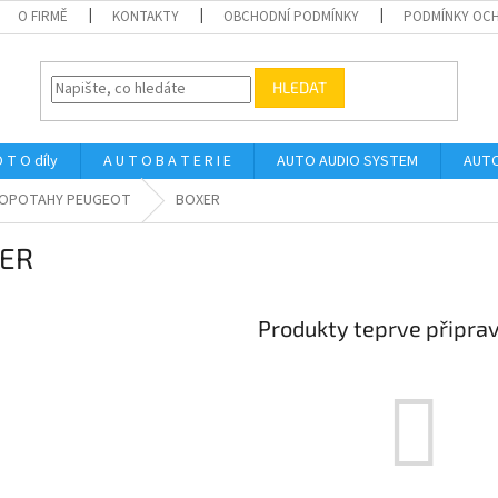
O FIRMĚ
KONTAKTY
OBCHODNÍ PODMÍNKY
PODMÍNKY OCH
HLEDAT
 T O díly
A U T O B A T E R I E
AUTO AUDIO SYSTEM
AUTO
OPOTAHY PEUGEOT
BOXER
ER
Produkty teprve připra