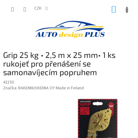
Přejít
NÁKUP
na
CZK
obsah
KOŠÍK
Grip 25 kg • 2,5 m x 25 mm• 1 ks
rukojeť pro přenášení se
samonavíjecím popruhem
42150
Značka:
RAKENNUSKEMIA OY Made in Finland