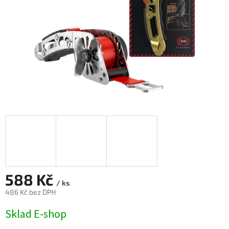
588 Kč
/ ks
486 Kč bez DPH
Měrná
Sklad E-shop
cena: