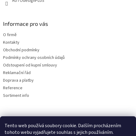
AUTOdesignPLUS
Informace pro vás
O firmě
Kontakty
Obchodní podmínky
Podmínky ochrany osobních údajů
Odstoupení od kupní smlouvy
Reklamační řád
Doprava a platby
Reference
Sortiment info
Reklamační řád
Tento web používá soubory cookie. Dalším procházením
🏖️ DOVOLENÁ 6.8.2026 —
tohoto webu vyjadřujete souhlas s jejich používáním.