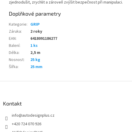
zjednodušit, zrychlit a zároveň zvýšit bezpečnost při manipulaci.
Doplňkové parametry
Kategorie
:
GRIP
Záruka
:
2 roky
EAN
:
6418091186277
Balení
:
1 ks
Délka
:
2,5 m
Nosnost
:
25 kg
Šířka
:
25 mm
Z
á
p
a
Kontakt
t
info
@
autodesignplus.cz
í
+420 724 070 926