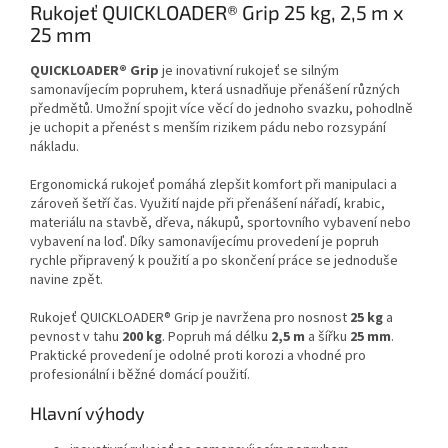
Rukojeť QUICKLOADER® Grip 25 kg, 2,5 m x
25 mm
QUICKLOADER® Grip
je inovativní rukojeť se silným
samonavíjecím popruhem, která usnadňuje přenášení různých
předmětů. Umožní spojit více věcí do jednoho svazku, pohodlně
je uchopit a přenést s menším rizikem pádu nebo rozsypání
nákladu.
Ergonomická rukojeť pomáhá zlepšit komfort při manipulaci a
zároveň šetří čas. Využití najde při přenášení nářadí, krabic,
materiálu na stavbě, dřeva, nákupů, sportovního vybavení nebo
vybavení na loď. Díky samonavíjecímu provedení je popruh
rychle připravený k použití a po skončení práce se jednoduše
navine zpět.
Rukojeť QUICKLOADER® Grip je navržena pro nosnost
25 kg
a
pevnost v tahu
200 kg
. Popruh má délku
2,5 m
a šířku
25 mm
.
Praktické provedení je odolné proti korozi a vhodné pro
profesionální i běžné domácí použití.
Hlavní výhody