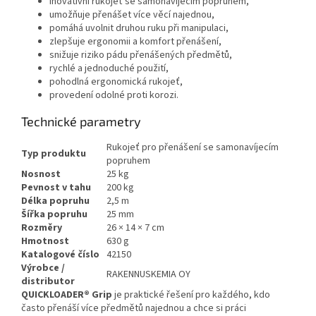
inovativní rukojeť se samonavíjecím popruhem,
umožňuje přenášet více věcí najednou,
pomáhá uvolnit druhou ruku při manipulaci,
zlepšuje ergonomii a komfort přenášení,
snižuje riziko pádu přenášených předmětů,
rychlé a jednoduché použití,
pohodlná ergonomická rukojeť,
provedení odolné proti korozi.
Technické parametry
Rukojeť pro přenášení se samonavíjecím
Typ produktu
popruhem
Nosnost
25 kg
Pevnost v tahu
200 kg
Délka popruhu
2,5 m
Šířka popruhu
25 mm
Rozměry
26 × 14 × 7 cm
Hmotnost
630 g
Katalogové číslo
42150
Výrobce /
RAKENNUSKEMIA OY
distributor
QUICKLOADER® Grip
je praktické řešení pro každého, kdo
často přenáší více předmětů najednou a chce si práci