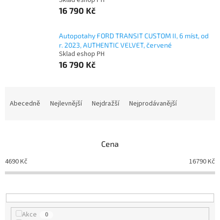
Sklad eshop PH
16 790 Kč
Autopotahy FORD TRANSIT CUSTOM II, 6 míst, od
r. 2023, AUTHENTIC VELVET, červené
Sklad eshop PH
16 790 Kč
Ř
a
Abecedně
Nejlevnější
Nejdražší
Nejprodávanější
z
e
n
Cena
í
p
4690
Kč
16790
Kč
r
o
d
u
k
Akce
0