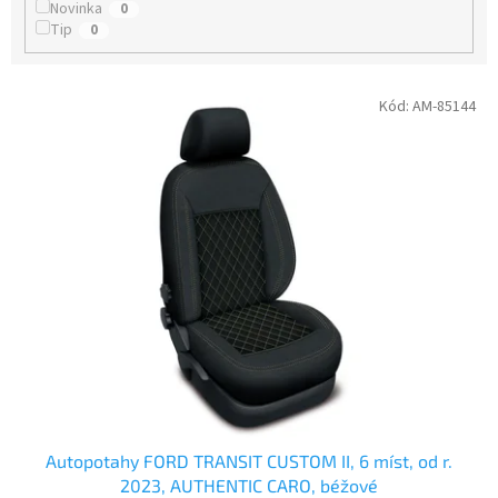
t
Novinka
0
ů
Tip
0
V
Kód:
AM-85144
ý
p
i
s
p
r
o
d
u
k
t
ů
Autopotahy FORD TRANSIT CUSTOM II, 6 míst, od r.
2023, AUTHENTIC CARO, béžové