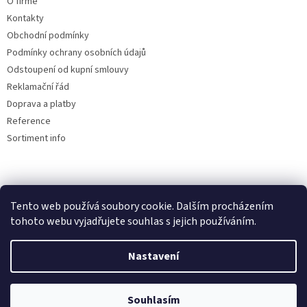
O firmě
Kontakty
Obchodní podmínky
Podmínky ochrany osobních údajů
Odstoupení od kupní smlouvy
Reklamační řád
Doprava a platby
Reference
Sortiment info
Reklamační řád
Tento web používá soubory cookie. Dalším procházením
🏖️ DOVOLENÁ 6.8.2026 —
tohoto webu vyjadřujete souhlas s jejich používáním.
kamenná prodejna uzavřena.
Nastavení
Objednávky přijímáme i během
Vytvořil Shoptet
dovolené, expedice a osobní výdej
proběhnou až po jejím skončení.
Souhlasím
Copyright 2026
AUTOdesignPLUS
. Všechna práva vyhrazena.