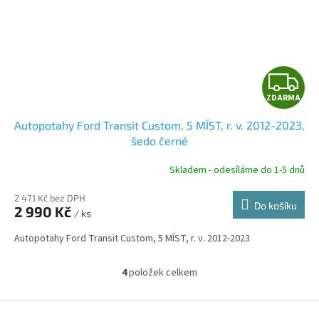
Z
ZDARMA
D
Autopotahy Ford Transit Custom, 5 MÍST, r. v. 2012-2023,
A
šedo černé
R
Skladem - odesíláme do 1-5 dnů
2 471 Kč bez DPH
Do košíku
2 990 Kč
/ ks
A
Autopotahy Ford Transit Custom, 5 MÍST, r. v. 2012-2023
4
položek celkem
O
v
l
Z