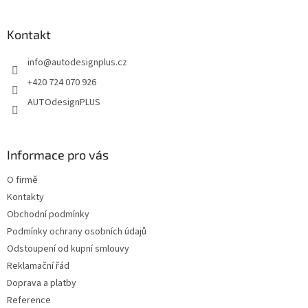
á
á
d
p
a
a
Kontakt
c
t
í
info
@
autodesignplus.cz
í
p
r
+420 724 070 926
v
AUTOdesignPLUS
k
y
v
ý
Informace pro vás
p
i
O firmě
s
u
Kontakty
Obchodní podmínky
Podmínky ochrany osobních údajů
Odstoupení od kupní smlouvy
Reklamační řád
Doprava a platby
Reference