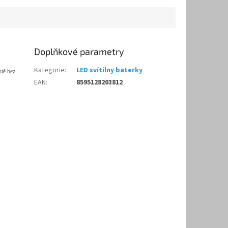
Doplňkové parametry
Kategorie
:
LED svítilny baterky
stě bez
EAN
:
8595128203812