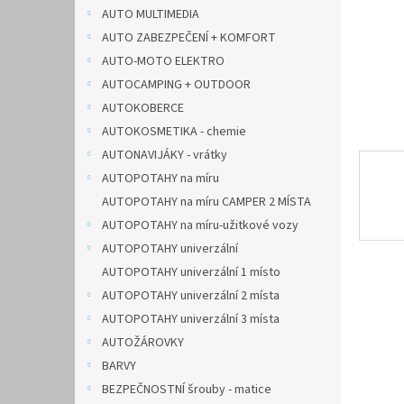
n
AUTO MULTIMEDIA
e
AUTO ZABEZPEČENÍ + KOMFORT
l
AUTO-MOTO ELEKTRO
AUTOCAMPING + OUTDOOR
AUTOKOBERCE
AUTOKOSMETIKA - chemie
AUTONAVIJÁKY - vrátky
AUTOPOTAHY na míru
AUTOPOTAHY na míru CAMPER 2 MÍSTA
AUTOPOTAHY na míru-užitkové vozy
AUTOPOTAHY univerzální
AUTOPOTAHY univerzální 1 místo
AUTOPOTAHY univerzální 2 místa
AUTOPOTAHY univerzální 3 místa
AUTOŽÁROVKY
BARVY
BEZPEČNOSTNÍ šrouby - matice