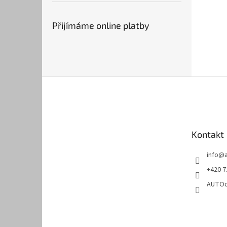
Přijímáme online platby
Z
á
p
a
t
Kontakt
í
info
@
+420 7
AUTOd