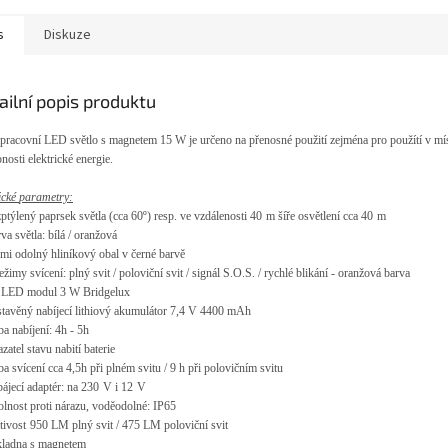
s
Diskuze
ailní popis produktu
pracovn
í LED sv
ětlo s magnetem 15 W je určeno na přenosn
é pou
žit
í zejména pro
použítí v mí
nosti elektrické energie.
ické
parametry:
zptýlený paprsek sv
ětla (cca 60
º
) resp. ve vzd
álenosti 40
m
š
í
ře osvětlen
í cca 40
m
rva sv
ětla: b
í
l
á
/ oranžov
á
lmi odoln
ý hliníkový obal v
čern
é barv
ě
režimy sv
í
cen
í
: pln
ý
svit / polovičn
í
svit / sign
á
l S.O.S. / rychl
é
blik
á
n
í
- oranžov
á
barva
 LED modul 3 W Bridgelux
stav
ěný nabíjecí lithiový
akumulátor
7,4 V 4400 mAh
ba nab
í
jen
í
: 4h - 5h
zatel stavu nabit
í
baterie
ba sv
í
cen
í
cca 4,5h při pln
é
m svitu / 9 h při polovičn
í
m svitu
pájecí adaptér
:
na 2
3
0
V i 12
V
olnost proti nárazu, vod
ěodoln
é
:
IP6
5
tivost
950
LM
pln
ý
svit / 475 LM polovičn
í
svit
kladna s magnetem