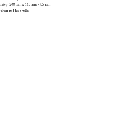
zm
ěry: 200 mm x 110 mm x 95 mm
balení je 1 ks světla