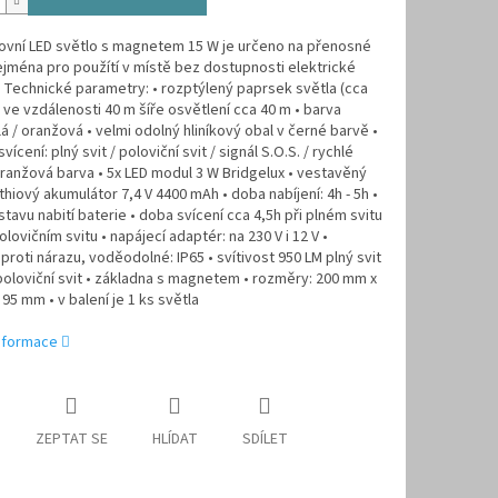
ovní LED světlo s magnetem 15 W je určeno na přenosné
ejména pro použítí v místě bez dostupnosti elektrické
Technické parametry: • rozptýlený paprsek světla (cca
. ve vzdálenosti 40 m šíře osvětlení cca 40 m • barva
ílá / oranžová • velmi odolný hliníkový obal v černé barvě •
vícení: plný svit / poloviční svit / signál S.O.S. / rychlé
 oranžová barva • 5x LED modul 3 W Bridgelux • vestavěný
lithiový akumulátor 7,4 V 4400 mAh • doba nabíjení: 4h - 5h •
stavu nabití baterie • doba svícení cca 4,5h při plném svitu
polovičním svitu • napájecí adaptér: na 230 V i 12 V •
proti nárazu, voděodolné: IP65 • svítivost 950 LM plný svit
poloviční svit • základna s magnetem • rozměry: 200 mm x
95 mm • v balení je 1 ks světla
informace
ZEPTAT SE
HLÍDAT
SDÍLET