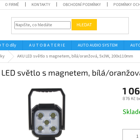
O FIRMĚ
KONTAKTY
OBCHODNÍ PODMÍNKY
PODMÍNKY OCH
HLEDAT
 T O díly
A U T O B A T E R I E
AUTO AUDIO SYSTEM
AUTO
rky
AKU LED světlo s magnetem, bílá/oranžová, 5x3W, 200x110mm
 LED světlo s magnetem, bílá/oranžo
1 0
876 Kč b
Měrná
Skla
cena: