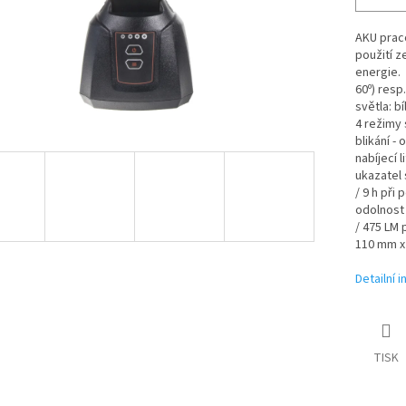
AKU prac
použití z
energie. 
60º) resp
světla: b
4 režimy s
blikání -
nabíjecí 
ukazatel 
/ 9 h při 
odolnost 
/ 475 LM 
110 mm x 
Detailní 
TISK