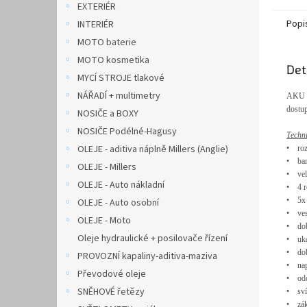
EXTERIÉR
Popi
INTERIÉR
MOTO baterie
MOTO kosmetika
Det
MYCÍ STROJE tlakové
NÁŘADÍ + multimetry
AKU 
dostup
NOSIČE a BOXY
NOSIČE Podélné-Hagusy
Techn
OLEJE - aditiva náplně Millers (Anglie)
•
ro
•
ba
OLEJE - Millers
•
ve
OLEJE - Auto nákladní
•
4 
•
5x
OLEJE - Auto osobní
•
ve
OLEJE - Moto
•
do
Oleje hydraulické + posilovače řízení
•
uka
•
do
PROVOZNÍ kapaliny-aditiva-maziva
•
na
Převodové oleje
•
od
SNĚHOVÉ řetězy
•
sví
•
zá