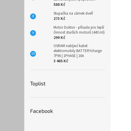
588 Kč
Stupačka na zámek dveří
273 Kč
Motor Doktor - přísada pro lepší
činnost starších motorů (443 ml)
299 Kč
OSRAM nabíjecí kabel
elektromobily BATTERYcharge
7PIN | 1PHASE | 16A
3 465 Kč
Toplist
Facebook