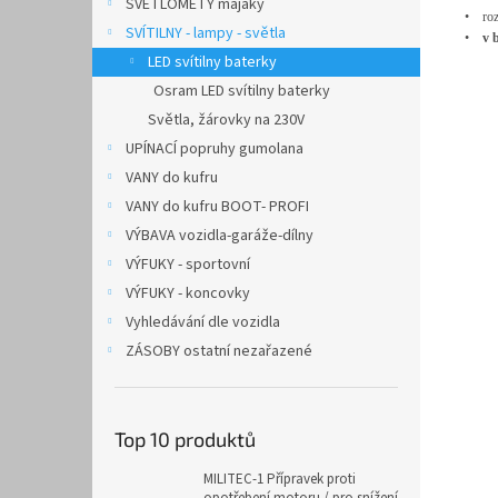
SVĚTLOMETY majáky
•
ro
SVÍTILNY - lampy - světla
•
v 
LED svítilny baterky
Osram LED svítilny baterky
Světla, žárovky na 230V
UPÍNACÍ popruhy gumolana
VANY do kufru
VANY do kufru BOOT- PROFI
VÝBAVA vozidla-garáže-dílny
VÝFUKY - sportovní
VÝFUKY - koncovky
Vyhledávání dle vozidla
ZÁSOBY ostatní nezařazené
Top 10 produktů
MILITEC-1 Přípravek proti