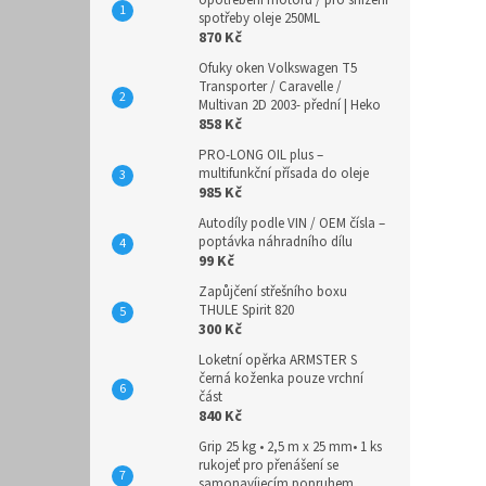
opotřebení motoru / pro snížení
spotřeby oleje 250ML
870 Kč
Ofuky oken Volkswagen T5
Transporter / Caravelle /
Multivan 2D 2003- přední | Heko
858 Kč
PRO-LONG OIL plus –
multifunkční přísada do oleje
985 Kč
Autodíly podle VIN / OEM čísla –
poptávka náhradního dílu
99 Kč
Zapůjčení střešního boxu
THULE Spirit 820
300 Kč
Loketní opěrka ARMSTER S
černá koženka pouze vrchní
část
840 Kč
Grip 25 kg • 2,5 m x 25 mm• 1 ks
rukojeť pro přenášení se
samonavíjecím popruhem