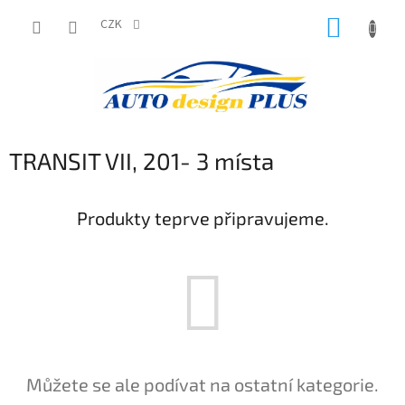
Přejít
NÁKUP
na
CZK
obsah
KOŠÍK
TRANSIT VII, 201- 3 místa
Produkty teprve připravujeme.
Můžete se ale podívat na ostatní kategorie.