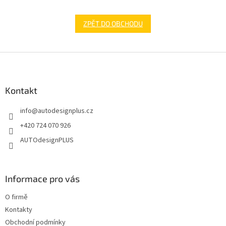
ZPĚT DO OBCHODU
Z
á
p
a
Kontakt
t
info
@
autodesignplus.cz
í
+420 724 070 926
AUTOdesignPLUS
Informace pro vás
O firmě
Kontakty
Obchodní podmínky