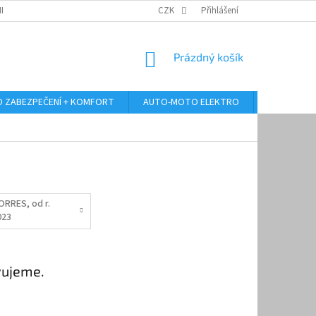
RANY OSOBNÍCH ÚDAJŮ
ODSTOUPENÍ OD KUPNÍ SMLOUVY
CZK
Přihlášení
REKLAMA
NÁKUPNÍ
Prázdný košík
KOŠÍK
 ZABEZPEČENÍ + KOMFORT
AUTO-MOTO ELEKTRO
AUTO MULT
ORRES, od r.
023
vujeme.