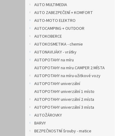
n
AUTO MULTIMEDIA
e
AUTO ZABEZPEČENÍ + KOMFORT
l
AUTO-MOTO ELEKTRO
AUTOCAMPING + OUTDOOR
AUTOKOBERCE
AUTOKOSMETIKA - chemie
AUTONAVIJÁKY - vrátky
AUTOPOTAHY na míru
AUTOPOTAHY na míru CAMPER 2 MÍSTA
AUTOPOTAHY na míru-užitkové vozy
AUTOPOTAHY univerzální
AUTOPOTAHY univerzální 1 místo
AUTOPOTAHY univerzální 2 místa
AUTOPOTAHY univerzální 3 místa
AUTOŽÁROVKY
BARVY
BEZPEČNOSTNÍ šrouby - matice