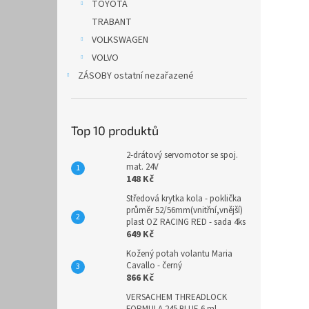
TOYOTA
TRABANT
VOLKSWAGEN
VOLVO
ZÁSOBY ostatní nezařazené
Top 10 produktů
2-drátový servomotor se spoj.
mat. 24V
148 Kč
Středová krytka kola - poklička
průměr 52/56mm(vnitřní,vnější)
plast OZ RACING RED - sada 4ks
649 Kč
Kožený potah volantu Maria
Cavallo - černý
866 Kč
VERSACHEM THREADLOCK