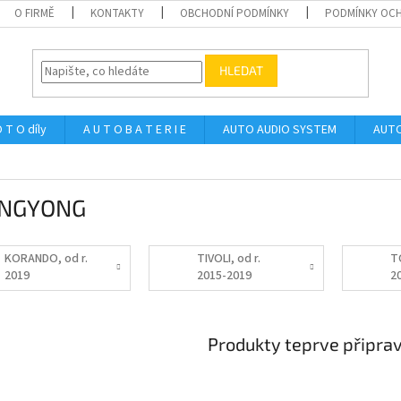
O FIRMĚ
KONTAKTY
OBCHODNÍ PODMÍNKY
PODMÍNKY OCH
HLEDAT
 T O díly
A U T O B A T E R I E
AUTO AUDIO SYSTEM
AUTO
NGYONG
KORANDO, od r.
TIVOLI, od r.
T
2019
2015-2019
2
Produkty teprve připra