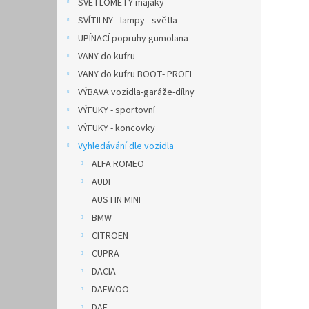
SVĚTLOMETY majáky
SVÍTILNY - lampy - světla
UPÍNACÍ popruhy gumolana
VANY do kufru
VANY do kufru BOOT- PROFI
VÝBAVA vozidla-garáže-dílny
VÝFUKY - sportovní
VÝFUKY - koncovky
Vyhledávání dle vozidla
ALFA ROMEO
AUDI
AUSTIN MINI
BMW
CITROEN
CUPRA
DACIA
DAEWOO
DAF