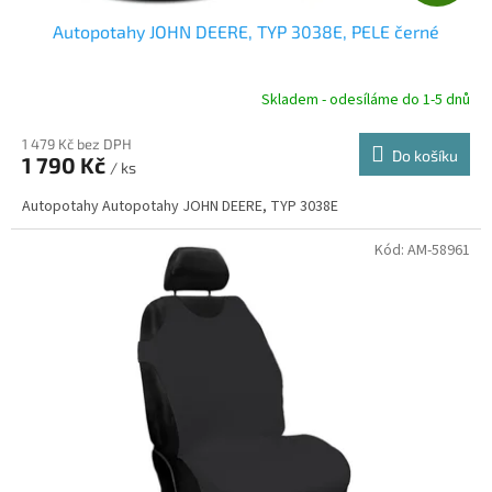
D
Autopotahy JOHN DEERE, TYP 3038E, PELE černé
A
R
Skladem - odesíláme do 1-5 dnů
1 479 Kč bez DPH
Do košíku
1 790 Kč
/ ks
A
Autopotahy Autopotahy JOHN DEERE, TYP 3038E
Kód:
AM-58961