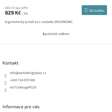
685 Kč bez DPH
Do košíku
829 Kč
/ ks
Ergonomický potah na 1 sedadlo ERGONOMIC
6
položek celkem
O
v
l
Z
á
á
d
p
a
a
Kontakt
c
t
í
info
@
autodesignplus.cz
í
p
r
+420 724 070 926
v
AUTOdesignPLUS
k
y
v
ý
Informace pro vás
p