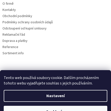
i
O firmě
s
u
Kontakty
Obchodní podmínky
Podmínky ochrany osobních údajů
Odstoupení od kupní smlouvy
Reklamační řád
Doprava a platby
Reference
Sortiment info
Reklamační řád
Tento web používá soubory cookie. Dalším procházením
tohoto webu vyjadřujete souhlas s jejich používáním.
Nastavení
Vytvořil Shoptet