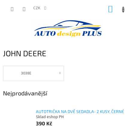
Přejít
NÁKUP
na
CZK
obsah
KOŠÍK
JOHN DEERE
3038E
Nejprodávanější
AUTOTRIČKA NA DVĚ SEDADLA- 2 KUSY, ČERNÉ
Sklad eshop PH
390 Kč