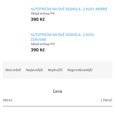
AUTOTRIČKA NA DVĚ SEDADLA- 2 KUSY, MODRÉ
Sklad eshop PH
390 Kč
AUTOTRIČKA NA DVĚ SEDADLA- 2 KUSY,
ČERVENÉ
Sklad eshop PH
390 Kč
Ř
a
Abecedně
Nejlevnější
Nejdražší
Nejprodávanější
z
e
n
Cena
í
p
390
Kč
1790
Kč
r
o
d