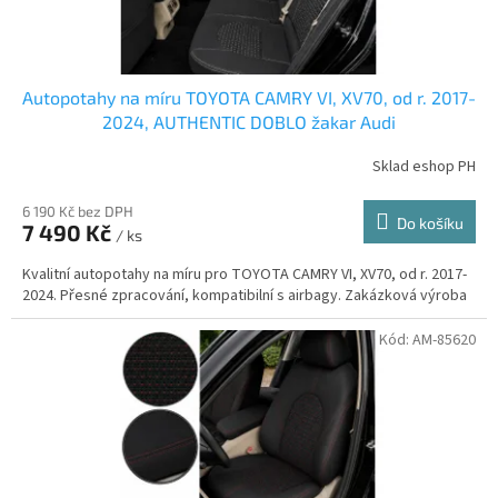
Autopotahy na míru TOYOTA CAMRY VI, XV70, od r. 2017-
2024, AUTHENTIC DOBLO žakar Audi
Sklad eshop PH
6 190 Kč bez DPH
Do košíku
7 490 Kč
/ ks
Kvalitní autopotahy na míru pro TOYOTA CAMRY VI, XV70, od r. 2017-
2024. Přesné zpracování, kompatibilní s airbagy. Zakázková výroba
Kód:
AM-85620