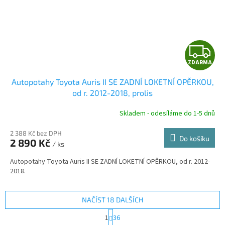
Z
ZDARMA
D
Autopotahy Toyota Auris II SE ZADNÍ LOKETNÍ OPĚRKOU,
A
od r. 2012-2018, prolis
R
Skladem - odesíláme do 1-5 dnů
2 388 Kč bez DPH
Do košíku
2 890 Kč
/ ks
A
Autopotahy Toyota Auris II SE ZADNÍ LOKETNÍ OPĚRKOU, od r. 2012-
2018.
NAČÍST 18 DALŠÍCH
S
1
36
t