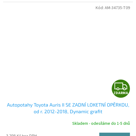
Kód:
AM-34735-T09
Z
ZDARMA
D
Autopotahy Toyota Auris II SE ZADNÍ LOKETNÍ OPĚRKOU,
A
od r. 2012-2018, Dynamic grafit
R
Skladem - odesíláme do 1-5 dnů
3 298 Kč bez DPH