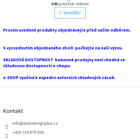
O
r
646
položek celkem
v
á
l
NAHORU
n
á
k
d
o
v
Prosím uvedené produkty objednávejte před vaším odběrem.
a
á
c
n
í
í
S vyzvednutím objednaného zboží počkejte na naší výzvu.
p
r
SKLADOVÁ DOSTUPNOST kamenné prodejny není shodná se
v
skladovou dostupností e-shopu.
k
y
e-SHOP využívá k expedici externích skladových zásob.
v
ý
Z
p
i
á
s
p
u
a
Kontakt
t
info
@
autodesignplus.cz
í
+420 724 070 926