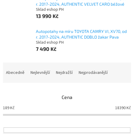
r. 2017-2024, AUTHENTIC VELVET CARO béžové
Sklad eshop PH
13 990 Kč
Autopotahy na míru TOYOTA CAMRY VI, XV70, od
r. 2017-2024, AUTHENTIC DOBLO žakar Pava
Sklad eshop PH
7 490 Kč
Ř
a
Abecedně
Nejlevnější
Nejdražší
Nejprodávanější
z
e
n
Cena
í
p
189
Kč
18390
Kč
r
o
d
u