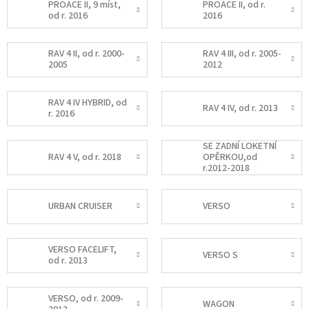
PROACE II, 9 míst,
PROACE II, od r.
od r. 2016
2016
RAV 4 II, od r. 2000-
RAV 4 III, od r. 2005-
2005
2012
RAV 4 IV HYBRID, od
RAV 4 IV, od r. 2013
r. 2016
SE ZADNÍ LOKETNÍ
RAV 4 V, od r. 2018
OPĚRKOU,od
r.2012-2018
URBAN CRUISER
VERSO
VERSO FACELIFT,
VERSO S
od r. 2013
VERSO, od r. 2009-
WAGON