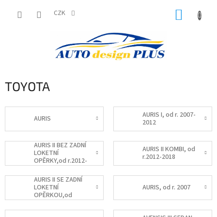
Přejít
NÁKUP
na
CZK
obsah
KOŠÍK
TOYOTA
AURIS I, od r. 2007-
AURIS
2012
AURIS II BEZ ZADNÍ
AURIS II KOMBI, od
LOKETNÍ
r.2012-2018
OPĚRKY,od r.2012-
2018
AURIS II SE ZADNÍ
LOKETNÍ
AURIS, od r. 2007
OPĚRKOU,od
r.2012-2018