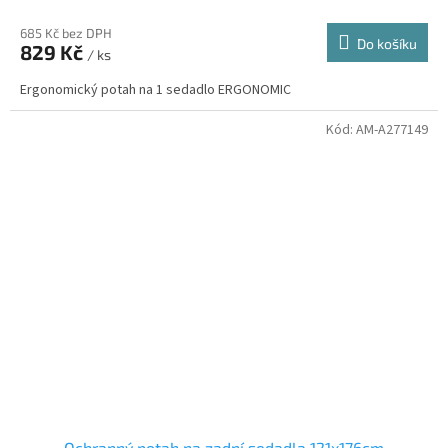
685 Kč bez DPH
Do košíku
829 Kč
/ ks
Ergonomický potah na 1 sedadlo ERGONOMIC
Kód:
AM-A277149
Ochranný potah na zadní sedadla 121x176cm