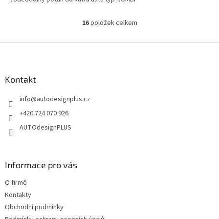
16
položek celkem
O
v
l
Z
á
á
d
p
a
a
Kontakt
c
t
í
info
@
autodesignplus.cz
í
p
r
+420 724 070 926
v
AUTOdesignPLUS
k
y
v
ý
Informace pro vás
p
i
O firmě
s
u
Kontakty
Obchodní podmínky