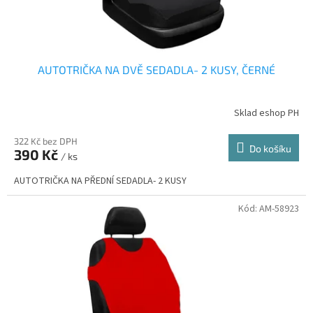
t
ů
AUTOTRIČKA NA DVĚ SEDADLA- 2 KUSY, ČERNÉ
Sklad eshop PH
322 Kč bez DPH
Do košíku
390 Kč
/ ks
AUTOTRIČKA NA PŘEDNÍ SEDADLA- 2 KUSY
Kód:
AM-58923