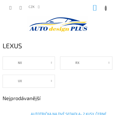
Přejít
NÁKUP
na
CZK
obsah
KOŠÍK
LEXUS
NX
RX
UX
Nejprodávanější
AUTOTRIČKA NA DVĚ SEDADLA- 2 KUSY, ČERNÉ