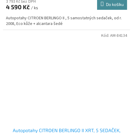
3 793 Kč bez DPH
Do košíku
4 590 Kč
/ ks
A
Autopotahy CITROEN BERLINGO II , 5 samostatných sedaček, od r.
2008, Eco kůže + alcantara šedé
Kód:
AM-84134
Autopotahy CITROEN BERLINGO II XRT, 5 SEDAČEK,