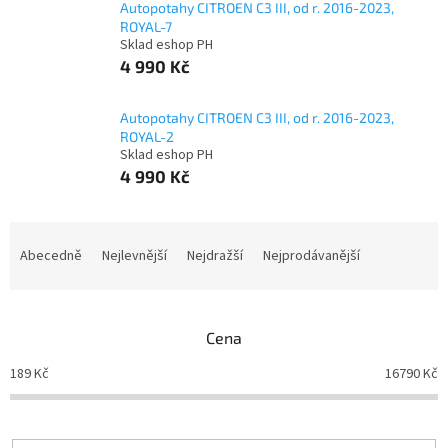
Autopotahy CITROEN C3 III, od r. 2016-2023,
ROYAL-7
Sklad eshop PH
4 990 Kč
Autopotahy CITROEN C3 III, od r. 2016-2023,
ROYAL-2
Sklad eshop PH
4 990 Kč
Ř
a
Abecedně
Nejlevnější
Nejdražší
Nejprodávanější
z
e
n
Cena
í
p
189
Kč
16790
Kč
r
o
d