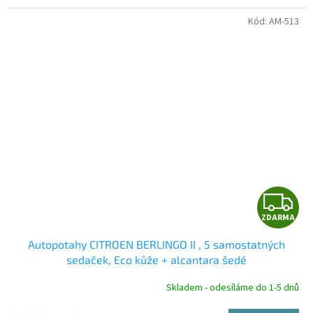
Kód:
AM-513
Z
ZDARMA
D
Autopotahy CITROEN BERLINGO II , 5 samostatných
A
sedaček, Eco kůže + alcantara šedé
R
Skladem - odesíláme do 1-5 dnů