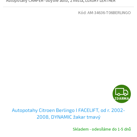
Autopotahy CAMPER- obytné auto, 2 místa, LUXURY LEATHER
Kód:
AM-34636-T06BERLINGO
Z
ZDARMA
D
Autopotahy Citroen Berlingo I FACELIFT, od r. 2002-
A
2008, DYNAMIC žakar tmavý
R
Skladem - odesíláme do 1-5 dnů