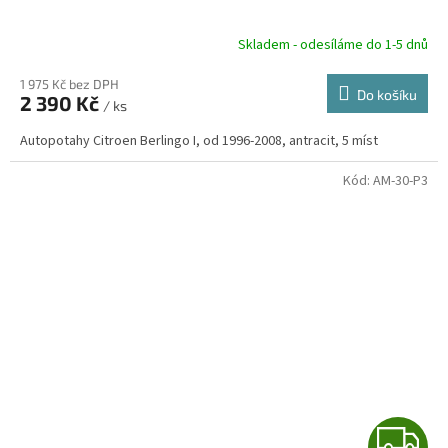
A
R
Skladem - odesíláme do 1-5 dnů
1 975 Kč bez DPH
Do košíku
2 390 Kč
/ ks
A
Autopotahy Citroen Berlingo I, od 1996-2008, antracit, 5 míst
Kód:
AM-30-P3
Z