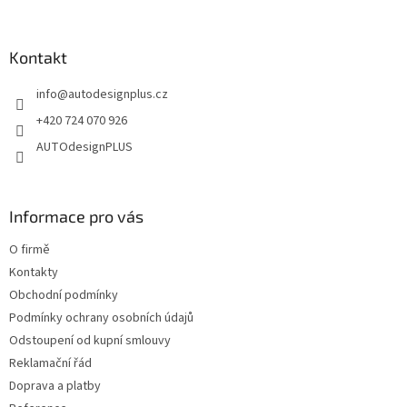
i
á
s
p
u
a
Kontakt
t
info
@
autodesignplus.cz
í
+420 724 070 926
AUTOdesignPLUS
Informace pro vás
O firmě
Kontakty
Obchodní podmínky
Podmínky ochrany osobních údajů
Odstoupení od kupní smlouvy
Reklamační řád
Doprava a platby