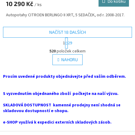
Do košíku
10 290 Kč
/ ks
Autopotahy CITROEN BERLINGO II XRT, 5 SEDAČEK, od r. 2008-2017.
NAČÍST 18 DALŠÍCH
S
1
29
t
O
r
520
položek celkem
v
á
l
NAHORU
n
á
k
d
o
v
Prosím uvedené produkty objednávejte před vaším odběrem.
a
á
c
n
í
í
S vyzvednutím objednaného zboží počkejte na naší výzvu.
p
r
SKLADOVÁ DOSTUPNOST kamenné prodejny není shodná se
v
skladovou dostupností e-shopu.
k
y
e-SHOP využívá k expedici externích skladových zásob.
v
ý
Z
p