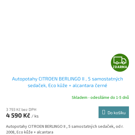
Z
ZDARMA
D
Autopotahy CITROEN BERLINGO II , 5 samostatných
A
sedaček, Eco kůže + alcantara černé
R
Skladem - odesíláme do 1-5 dnů
3 793 Kč bez DPH
Do košíku
4 590 Kč
/ ks
A
Autopotahy CITROEN BERLINGO II , 5 samostatných sedaček, od r.
2008, Eco kůže + alcantara