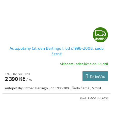
Z
ZDARMA
D
Autopotahy Citroen Berlingo I, od r.1996-2008, šedo
A
černé
R
Skladem - odesíláme do 1-5 dnů
1 975 Kč bez DPH
Do košíku
2 390 Kč
/ ks
A
Autopotahy Citroen Berlingo I,od 1996-2008, šedo černé , 5 míst
Kód:
AM-513BLACK