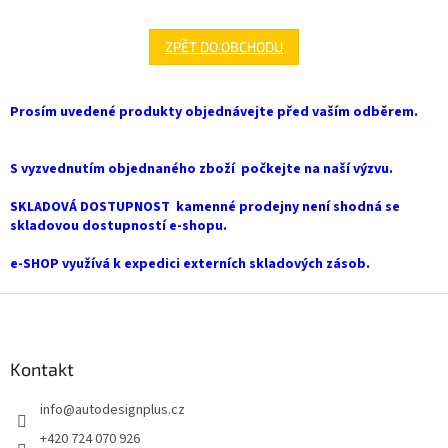
ZPĚT DO OBCHODU
Prosím uvedené produkty objednávejte před vaším odběrem.
S vyzvednutím objednaného zboží počkejte na naší výzvu.
SKLADOVÁ DOSTUPNOST kamenné prodejny není shodná se
skladovou dostupností e-shopu.
e-SHOP využívá k expedici externích skladových zásob.
Z
á
p
a
Kontakt
t
info
@
autodesignplus.cz
í
+420 724 070 926