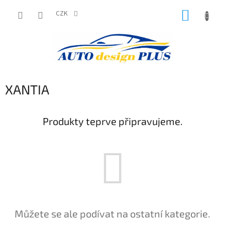
Přejít
NÁKUP
na
CZK
obsah
KOŠÍK
XANTIA
Produkty teprve připravujeme.
Můžete se ale podívat na ostatní kategorie.