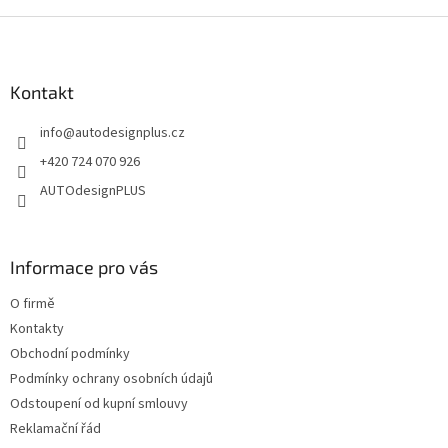
v
l
Z
á
á
d
p
a
a
Kontakt
c
t
í
info
@
autodesignplus.cz
í
p
r
+420 724 070 926
v
AUTOdesignPLUS
k
y
v
ý
Informace pro vás
p
i
O firmě
s
u
Kontakty
Obchodní podmínky
Podmínky ochrany osobních údajů
Odstoupení od kupní smlouvy
Reklamační řád