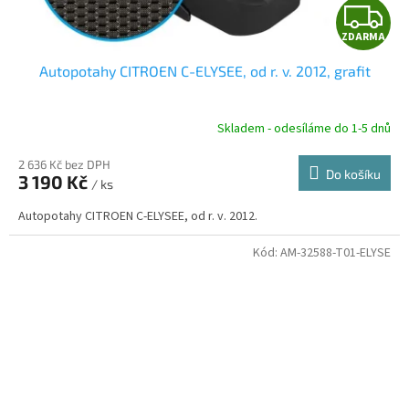
Z
ZDARMA
D
Autopotahy CITROEN C-ELYSEE, od r. v. 2012, grafit
A
R
Skladem - odesíláme do 1-5 dnů
2 636 Kč bez DPH
Do košíku
3 190 Kč
/ ks
A
Autopotahy CITROEN C-ELYSEE, od r. v. 2012.
Kód:
AM-32588-T01-ELYSE