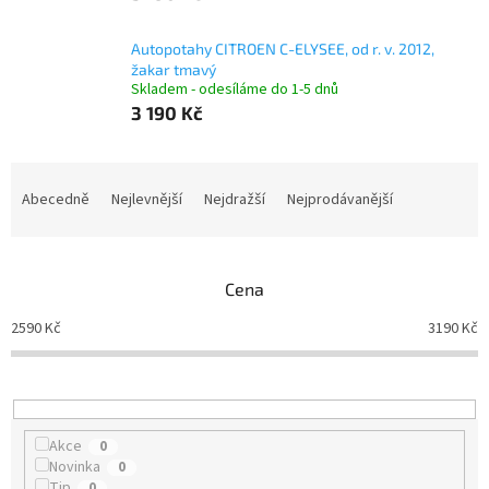
Autopotahy CITROEN C-ELYSEE, od r. v. 2012,
žakar tmavý
Skladem - odesíláme do 1-5 dnů
3 190 Kč
Ř
a
Abecedně
Nejlevnější
Nejdražší
Nejprodávanější
z
e
n
Cena
í
p
2590
Kč
3190
Kč
r
o
d
u
k
Akce
0
t
Novinka
0
ů
Tip
0