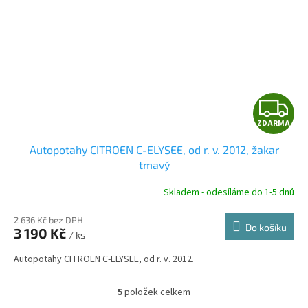
Z
ZDARMA
D
Autopotahy CITROEN C-ELYSEE, od r. v. 2012, žakar
A
tmavý
R
Skladem - odesíláme do 1-5 dnů
2 636 Kč bez DPH
Do košíku
3 190 Kč
/ ks
A
Autopotahy CITROEN C-ELYSEE, od r. v. 2012.
5
položek celkem
O