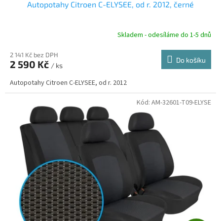
Autopotahy Citroen C-ELYSEE, od r. 2012, černé
A
R
Skladem - odesíláme do 1-5 dnů
2 141 Kč bez DPH
Do košíku
2 590 Kč
/ ks
A
Autopotahy Citroen C-ELYSEE, od r. 2012
Kód:
AM-32601-T09-ELYSE