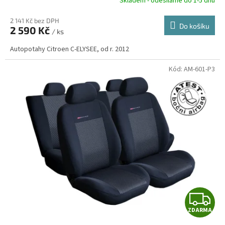
R
Skladem - odesíláme do 1-5 dnů
2 141 Kč bez DPH
Do košíku
2 590 Kč
/ ks
A
Autopotahy Citroen C-ELYSEE, od r. 2012
Kód:
AM-601-P3
Z
ZDARMA
D