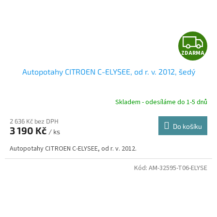
Z
ZDARMA
D
Autopotahy CITROEN C-ELYSEE, od r. v. 2012, šedý
A
R
Skladem - odesíláme do 1-5 dnů
2 636 Kč bez DPH
Do košíku
3 190 Kč
/ ks
A
Autopotahy CITROEN C-ELYSEE, od r. v. 2012.
Kód:
AM-32595-T06-ELYSE