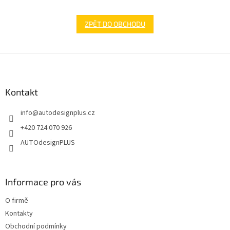
ZPĚT DO OBCHODU
Z
á
p
a
Kontakt
t
info
@
autodesignplus.cz
í
+420 724 070 926
AUTOdesignPLUS
Informace pro vás
O firmě
Kontakty
Obchodní podmínky