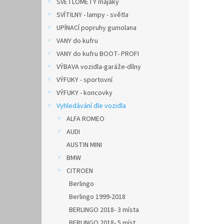
SVĚTLOMETY majáky
SVÍTILNY - lampy - světla
UPÍNACÍ popruhy gumolana
VANY do kufru
VANY do kufru BOOT- PROFI
VÝBAVA vozidla-garáže-dílny
VÝFUKY - sportovní
VÝFUKY - koncovky
Vyhledávání dle vozidla
ALFA ROMEO
AUDI
AUSTIN MINI
BMW
CITROEN
Berlingo
Berlingo 1999-2018
BERLINGO 2018- 3 místa
BERLINGO 2018- 5 míst