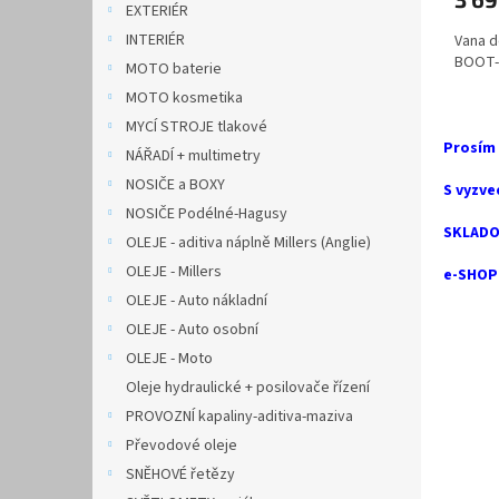
EXTERIÉR
INTERIÉR
Vana d
BOOT-
MOTO baterie
MOTO kosmetika
MYCÍ STROJE tlakové
Prosím
NÁŘADÍ + multimetry
NOSIČE a BOXY
S vyzve
NOSIČE Podélné-Hagusy
SKLADO
OLEJE - aditiva náplně Millers (Anglie)
OLEJE - Millers
e-SHOP 
OLEJE - Auto nákladní
OLEJE - Auto osobní
OLEJE - Moto
Oleje hydraulické + posilovače řízení
PROVOZNÍ kapaliny-aditiva-maziva
Převodové oleje
SNĚHOVÉ řetězy