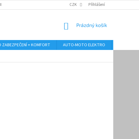
RANY OSOBNÍCH ÚDAJŮ
ODSTOUPENÍ OD KUPNÍ SMLOUVY
CZK
Přihlášení
REKLAMA
NÁKUPNÍ
Prázdný košík
KOŠÍK
 ZABEZPEČENÍ + KOMFORT
AUTO-MOTO ELEKTRO
AUTO MULT