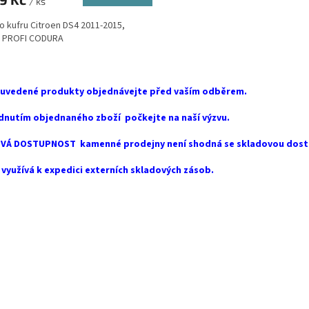
/ ks
A
o kufru Citroen DS4 2011-2015,
 PROFI CODURA
O
v
 uvedené produkty objednávejte před vaším odběrem.
l
á
dnutím objednaného zboží počkejte na naší výzvu.
d
a
VÁ DOSTUPNOST kamenné prodejny není shodná se skladovou dost
c
í
využívá k expedici externích skladových zásob.
p
r
v
k
y
v
ý
p
i
s
u