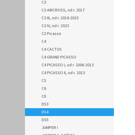
C3
C3 AIRCROSS, od r. 2017
C3 III, od r. 2016-2023
C3 IV, od r. 2023
C3 Picasso
C4
C4 CACTUS
C4 GRAND PICASSO
C4 PICASSO I, od r. 2006-2013
C4 PICASSO II, od r. 2013
C5
C6
C8
DS3
DS4
DS5
JUMPER I