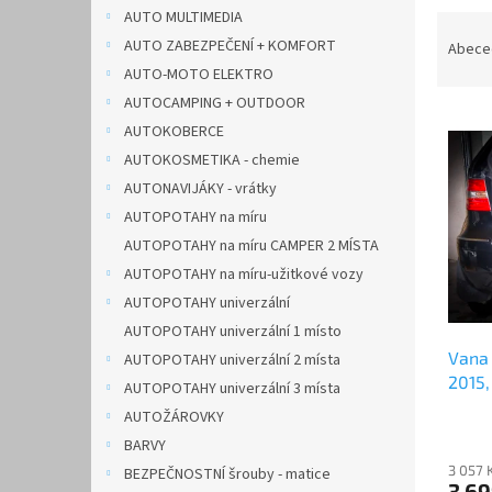
n
AUTO MULTIMEDIA
Ř
e
a
AUTO ZABEZPEČENÍ + KOMFORT
Abece
l
z
AUTO-MOTO ELEKTRO
e
AUTOCAMPING + OUTDOOR
V
n
AUTOKOBERCE
ý
í
AUTOKOSMETIKA - chemie
p
p
AUTONAVIJÁKY - vrátky
i
r
s
o
AUTOPOTAHY na míru
p
d
AUTOPOTAHY na míru CAMPER 2 MÍSTA
r
u
AUTOPOTAHY na míru-užitkové vozy
o
k
AUTOPOTAHY univerzální
d
t
AUTOPOTAHY univerzální 1 místo
u
ů
Vana 
k
AUTOPOTAHY univerzální 2 místa
2015
t
AUTOPOTAHY univerzální 3 místa
ů
AUTOŽÁROVKY
BARVY
3 057 
BEZPEČNOSTNÍ šrouby - matice
3 6