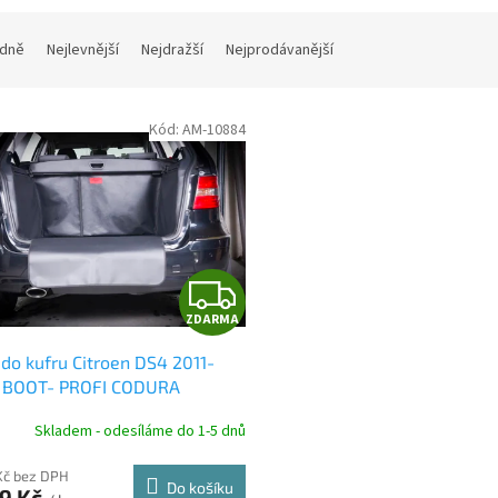
dně
Nejlevnější
Nejdražší
Nejprodávanější
Kód:
AM-10884
Z
ZDARMA
D
do kufru Citroen DS4 2011-
A
, BOOT- PROFI CODURA
R
Skladem - odesíláme do 1-5 dnů
M
Kč bez DPH
Do košíku
99 Kč