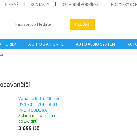
O FIRMĚ
KONTAKTY
OBCHODNÍ PODMÍNKY
PODMÍNKY OCH
HLEDAT
 T O díly
A U T O B A T E R I E
AUTO AUDIO SYSTEM
AUTO
S4
odávanější
Vana do kufru Citroen
DS4 2011-2015, BOOT-
PROFI CODURA
Skladem - odesíláme
do 1-5 dnů
3 699 Kč