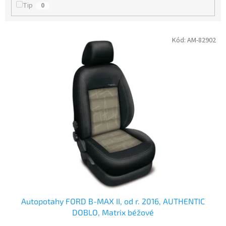
ů
Tip
0
V
Kód:
AM-82902
ý
p
i
s
p
r
o
d
u
k
t
ů
Autopotahy FORD B-MAX II, od r. 2016, AUTHENTIC
DOBLO, Matrix béžové