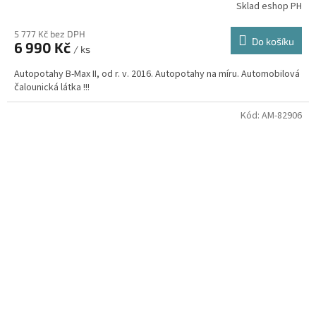
Sklad eshop PH
5 777 Kč bez DPH
Do košíku
6 990 Kč
/ ks
Autopotahy B-Max II, od r. v. 2016. Autopotahy na míru. Automobilová
čalounická látka !!!
Kód:
AM-82906