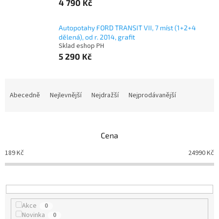
4 790 Kč
Autopotahy FORD TRANSIT VII, 7 míst (1+2+4
dělená), od r. 2014, grafit
Sklad eshop PH
5 290 Kč
Ř
a
Abecedně
Nejlevnější
Nejdražší
Nejprodávanější
z
e
n
Cena
í
p
189
Kč
24990
Kč
r
o
d
u
k
Akce
0
t
Novinka
0