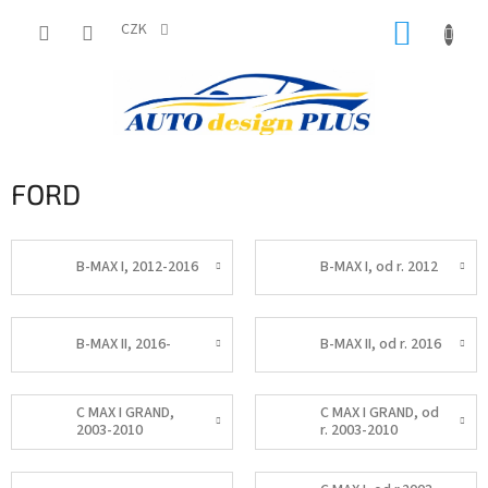
Přejít
NÁKUP
na
CZK
obsah
KOŠÍK
FORD
B-MAX I, 2012-2016
B-MAX I, od r. 2012
B-MAX II, 2016-
B-MAX II, od r. 2016
C MAX I GRAND,
C MAX I GRAND, od
2003-2010
r. 2003-2010