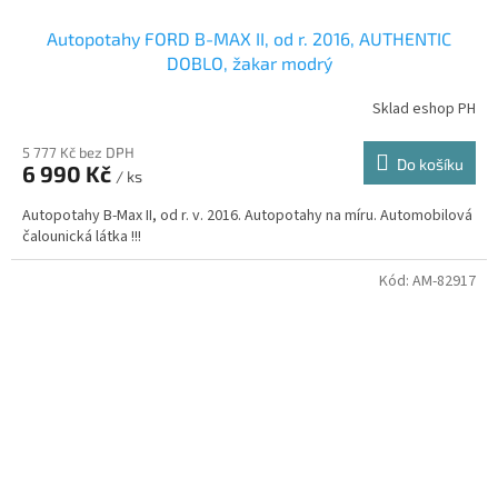
Autopotahy FORD B-MAX II, od r. 2016, AUTHENTIC
DOBLO, žakar modrý
Sklad eshop PH
5 777 Kč bez DPH
Do košíku
6 990 Kč
/ ks
Autopotahy B-Max II, od r. v. 2016. Autopotahy na míru. Automobilová
čalounická látka !!!
Kód:
AM-82917