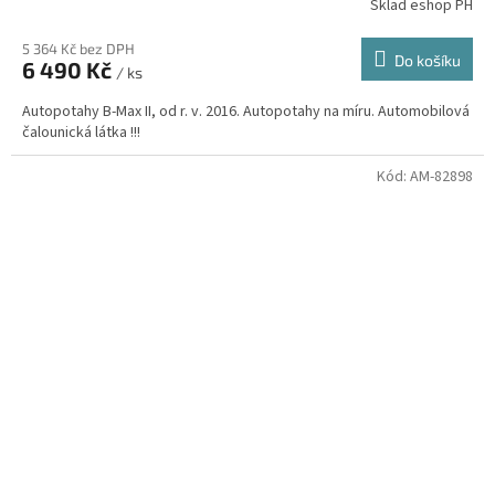
Sklad eshop PH
5 364 Kč bez DPH
Do košíku
6 490 Kč
/ ks
Autopotahy B-Max II, od r. v. 2016. Autopotahy na míru. Automobilová
čalounická látka !!!
Kód:
AM-82898