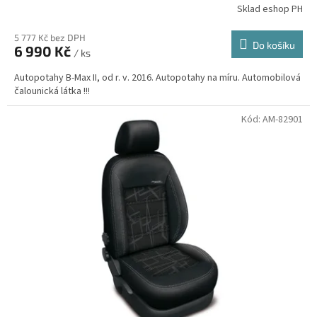
Sklad eshop PH
5 777 Kč bez DPH
Do košíku
6 990 Kč
/ ks
Autopotahy B-Max II, od r. v. 2016. Autopotahy na míru. Automobilová
čalounická látka !!!
Kód:
AM-82901