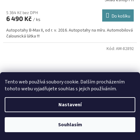
Sklad eshop PH
5 364 Kč bez DPH
Do košíku
6 490 Kč
/ ks
Autopotahy B-Max II, od r. v. 2016. Autopotahy na míru. Automobilová
čalounická látka !!!
Kód:
AM-82892
Tento web používá soubory cookie. Dalším procházením
🏖️ DOVOLENÁ 6.8.2026 —
tohoto webu vyjadřujete souhlas s jejich používáním.
kamenná prodejna uzavřena.
Nastavení
Objednávky přijímáme i během
dovolené, expedice a osobní výdej
proběhnou až po jejím skončení.
Souhlasím