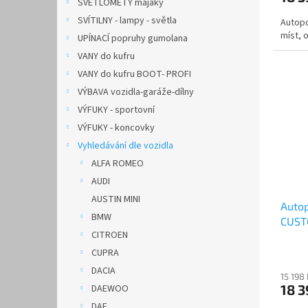
SVĚTLOMETY majáky
SVÍTILNY - lampy - světla
Autop
míst, o
UPÍNACÍ popruhy gumolana
VANY do kufru
VANY do kufru BOOT- PROFI
VÝBAVA vozidla-garáže-dílny
VÝFUKY - sportovní
VÝFUKY - koncovky
Vyhledávání dle vozidla
ALFA ROMEO
AUDI
AUSTIN MINI
Auto
BMW
CUSTO
CITROEN
AUTH
CUPRA
DACIA
15 198
18 
DAEWOO
DAF