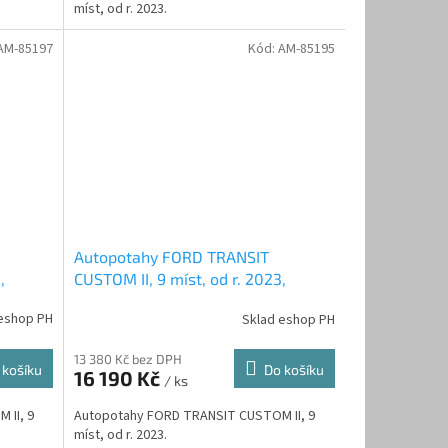
míst, od r. 2023.
AM-85197
Kód:
AM-85195
Autopotahy FORD TRANSIT
,
CUSTOM II, 9 míst, od r. 2023,
rné
AUTHENTIC DOBLO, žakar audi
eshop PH
Sklad eshop PH
13 380 Kč bez DPH
 košíku
Do košíku
16 190 Kč
/ ks
 II, 9
Autopotahy FORD TRANSIT CUSTOM II, 9
míst, od r. 2023.