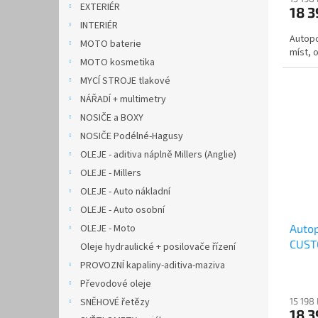
EXTERIÉR
18 
INTERIÉR
Autop
MOTO baterie
míst, o
MOTO kosmetika
MYCÍ STROJE tlakové
NÁŘADÍ + multimetry
NOSIČE a BOXY
NOSIČE Podélné-Hagusy
OLEJE - aditiva náplně Millers (Anglie)
OLEJE - Millers
OLEJE - Auto nákladní
OLEJE - Auto osobní
OLEJE - Moto
Auto
CUSTO
Oleje hydraulické + posilovače řízení
AUTH
PROVOZNÍ kapaliny-aditiva-maziva
Převodové oleje
SNĚHOVÉ řetězy
15 198
18 