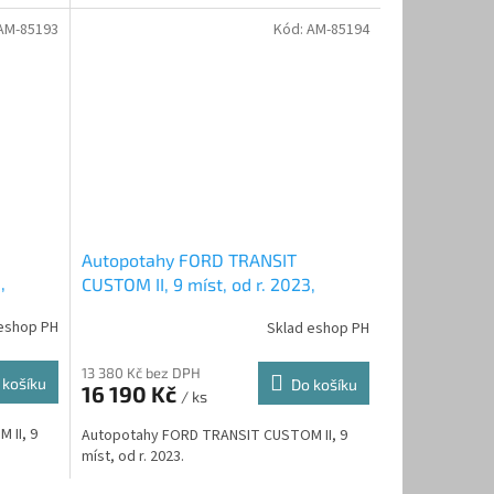
AM-85193
Kód:
AM-85194
Autopotahy FORD TRANSIT
,
CUSTOM II, 9 míst, od r. 2023,
rvený
AUTHENTIC DOBLO, žakar modrý
eshop PH
Sklad eshop PH
13 380 Kč bez DPH
 košíku
Do košíku
16 190 Kč
/ ks
 II, 9
Autopotahy FORD TRANSIT CUSTOM II, 9
míst, od r. 2023.