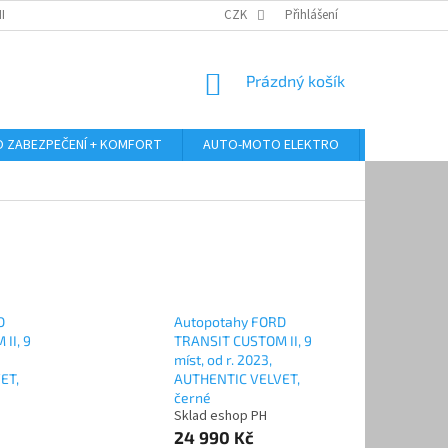
RANY OSOBNÍCH ÚDAJŮ
ODSTOUPENÍ OD KUPNÍ SMLOUVY
CZK
Přihlášení
REKLAMA
NÁKUPNÍ
Prázdný košík
KOŠÍK
 ZABEZPEČENÍ + KOMFORT
AUTO-MOTO ELEKTRO
AUTO MULT
D
Autopotahy FORD
II, 9
TRANSIT CUSTOM II, 9
míst, od r. 2023,
ET,
AUTHENTIC VELVET,
černé
Sklad eshop PH
24 990 Kč