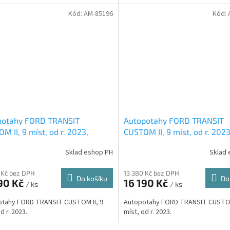
Kód:
AM-85196
Kód:
potahy FORD TRANSIT
Autopotahy FORD TRANSIT
M II, 9 míst, od r. 2023,
CUSTOM II, 9 míst, od r. 2023
ENTIC DOBLO, žakar avio
AUTHENTIC DOBLO, žakar če
Sklad eshop PH
Sklad 
 Kč bez DPH
13 380 Kč bez DPH
Do košíku
Do
90 Kč
16 190 Kč
/ ks
/ ks
otahy FORD TRANSIT CUSTOM II, 9
Autopotahy FORD TRANSIT CUSTOM
d r. 2023.
míst, od r. 2023.