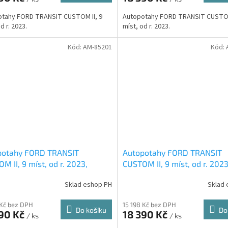
otahy FORD TRANSIT CUSTOM II, 9
Autopotahy FORD TRANSIT CUSTOM
d r. 2023.
míst, od r. 2023.
Kód:
AM-85201
Kód:
potahy FORD TRANSIT
Autopotahy FORD TRANSIT
M II, 9 míst, od r. 2023,
CUSTOM II, 9 míst, od r. 2023
ENTIC CARO, šedé
AUTHENTIC CARO, vínové
Sklad eshop PH
Sklad 
 Kč bez DPH
15 198 Kč bez DPH
Do košíku
Do
390 Kč
18 390 Kč
/ ks
/ ks