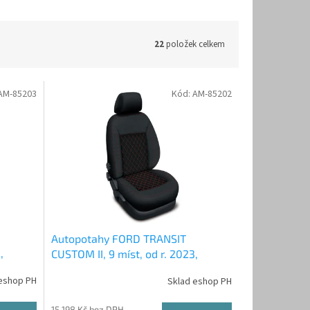
22
položek celkem
AM-85203
Kód:
AM-85202
Autopotahy FORD TRANSIT
,
CUSTOM II, 9 míst, od r. 2023,
AUTHENTIC CARO, červené
eshop PH
Sklad eshop PH
15 198 Kč bez DPH