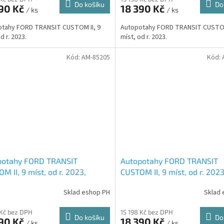
Do košíku
Do
390 Kč
18 390 Kč
/ ks
/ ks
otahy FORD TRANSIT CUSTOM II, 9
Autopotahy FORD TRANSIT CUSTOM
d r. 2023.
míst, od r. 2023.
Kód:
AM-85205
Kód:
potahy FORD TRANSIT
Autopotahy FORD TRANSIT
M II, 9 míst, od r. 2023,
CUSTOM II, 9 míst, od r. 2023
ENTIC CARO, hnědé
AUTHENTIC CARO, modré
Sklad eshop PH
Sklad 
 Kč bez DPH
15 198 Kč bez DPH
Do košíku
Do
390 Kč
18 390 Kč
/ ks
/ ks