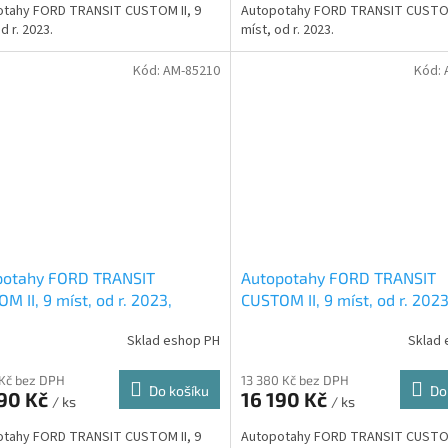
otahy FORD TRANSIT CUSTOM II, 9
Autopotahy FORD TRANSIT CUSTOM
d r. 2023.
míst, od r. 2023.
Kód:
AM-85210
Kód:
potahy FORD TRANSIT
Autopotahy FORD TRANSIT
M II, 9 míst, od r. 2023,
CUSTOM II, 9 míst, od r. 2023
ENTIC CARO, žluté
AUTHENTIC DOBLO, matrix 
Sklad eshop PH
Sklad 
 Kč bez DPH
13 380 Kč bez DPH
Do košíku
Do
390 Kč
16 190 Kč
/ ks
/ ks
otahy FORD TRANSIT CUSTOM II, 9
Autopotahy FORD TRANSIT CUSTOM