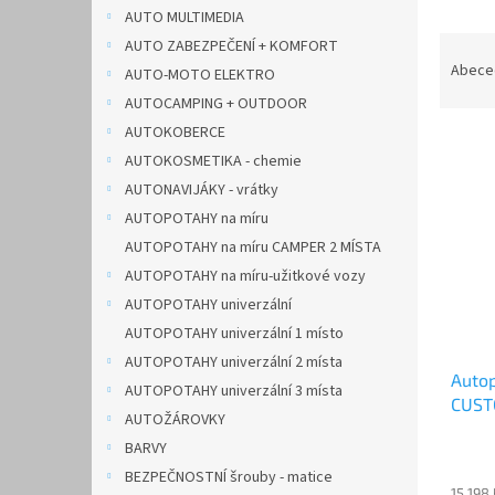
n
AUTO MULTIMEDIA
e
Ř
AUTO ZABEZPEČENÍ + KOMFORT
l
a
Abece
AUTO-MOTO ELEKTRO
z
AUTOCAMPING + OUTDOOR
e
AUTOKOBERCE
V
n
AUTOKOSMETIKA - chemie
ý
í
p
p
AUTONAVIJÁKY - vrátky
i
r
AUTOPOTAHY na míru
s
o
AUTOPOTAHY na míru CAMPER 2 MÍSTA
p
d
AUTOPOTAHY na míru-užitkové vozy
r
u
AUTOPOTAHY univerzální
o
k
d
AUTOPOTAHY univerzální 1 místo
t
u
ů
AUTOPOTAHY univerzální 2 místa
Auto
k
AUTOPOTAHY univerzální 3 místa
CUSTO
t
AUTOŽÁROVKY
AUTH
ů
BARVY
BEZPEČNOSTNÍ šrouby - matice
15 198