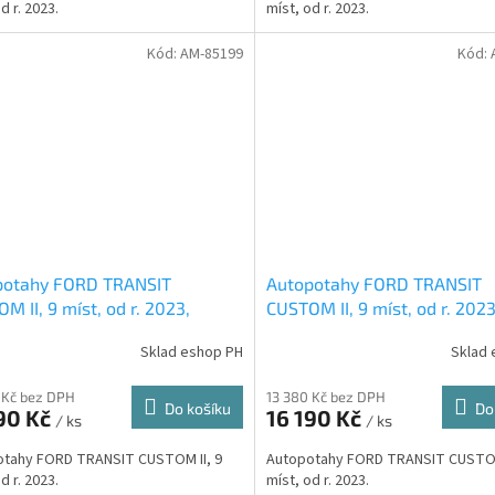
d r. 2023.
míst, od r. 2023.
Kód:
AM-85199
Kód:
potahy FORD TRANSIT
Autopotahy FORD TRANSIT
M II, 9 míst, od r. 2023,
CUSTOM II, 9 míst, od r. 2023
ENTIC DOBLO, matrix šedé
AUTHENTIC DOBLO, vlnky če
Sklad eshop PH
Sklad 
 Kč bez DPH
13 380 Kč bez DPH
Do košíku
Do
90 Kč
16 190 Kč
/ ks
/ ks
otahy FORD TRANSIT CUSTOM II, 9
Autopotahy FORD TRANSIT CUSTOM
d r. 2023.
míst, od r. 2023.