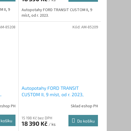
 II, 9
Autopotahy FORD TRANSIT CUSTOM II, 9
míst, od r. 2023.
AM-85208
Kód:
AM-85209
Autopotahy FORD TRANSIT
,
CUSTOM II, 9 míst, od r. 2023,
AUTHENTIC CARO, zelené
eshop PH
Sklad eshop PH
15 198 Kč bez DPH
 košíku
Do košíku
18 390 Kč
/ ks