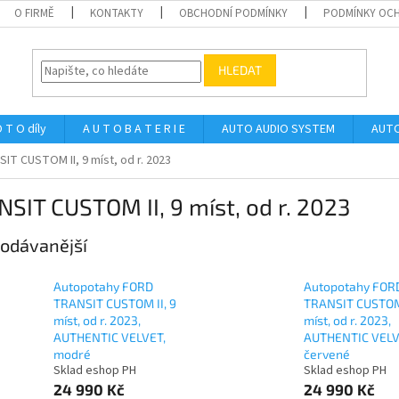
O FIRMĚ
KONTAKTY
OBCHODNÍ PODMÍNKY
PODMÍNKY OCH
HLEDAT
 T O díly
A U T O B A T E R I E
AUTO AUDIO SYSTEM
AUTO
IT CUSTOM II, 9 míst, od r. 2023
SIT CUSTOM II, 9 míst, od r. 2023
odávanější
Autopotahy FORD
Autopotahy FOR
TRANSIT CUSTOM II, 9
TRANSIT CUSTOM 
míst, od r. 2023,
míst, od r. 2023,
AUTHENTIC VELVET,
AUTHENTIC VELV
modré
červené
Sklad eshop PH
Sklad eshop PH
24 990 Kč
24 990 Kč