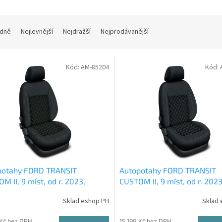
dně
Nejlevnější
Nejdražší
Nejprodávanější
Kód:
AM-85204
Kód:
potahy FORD TRANSIT
Autopotahy FORD TRANSIT
M II, 9 míst, od r. 2023,
CUSTOM II, 9 míst, od r. 2023
ENTIC CARO, béžové
AUTHENTIC CARO, bílé
Sklad eshop PH
Sklad 
 Kč bez DPH
15 198 Kč bez DPH