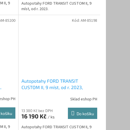
 II, 9
Autopotahy FORD TRANSIT CUSTOM II, 9
míst, od r. 2023.
AM-85200
Kód:
AM-85198
Autopotahy FORD TRANSIT
,
CUSTOM II, 9 míst, od r. 2023,
béžové
AUTHENTIC DOBLO, matrix černý
eshop PH
Sklad eshop PH
13 380 Kč bez DPH
 košíku
Do košíku
16 190 Kč
/ ks
 II, 9
Autopotahy FORD TRANSIT CUSTOM II, 9