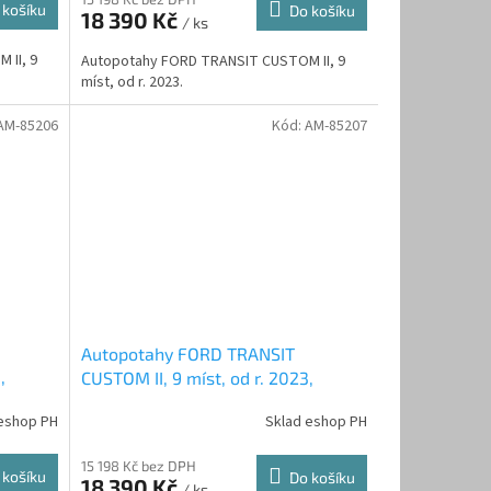
 košíku
Do košíku
18 390 Kč
/ ks
 II, 9
Autopotahy FORD TRANSIT CUSTOM II, 9
míst, od r. 2023.
AM-85206
Kód:
AM-85207
Autopotahy FORD TRANSIT
,
CUSTOM II, 9 míst, od r. 2023,
AUTHENTIC CARO, oranžové
eshop PH
Sklad eshop PH
15 198 Kč bez DPH
 košíku
Do košíku
18 390 Kč
/ ks