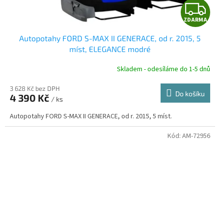
Z
ZDARMA
D
Autopotahy FORD S-MAX II GENERACE, od r. 2015, 5
A
míst, ELEGANCE modré
R
Skladem - odesíláme do 1-5 dnů
3 628 Kč bez DPH
Do košíku
4 390 Kč
/ ks
A
Autopotahy FORD S-MAX II GENERACE, od r. 2015, 5 míst.
Kód:
AM-72956