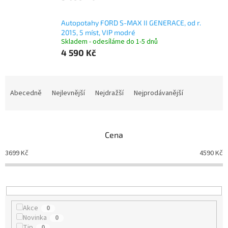
Autopotahy FORD S-MAX II GENERACE, od r.
2015, 5 míst, VIP modré
Skladem - odesíláme do 1-5 dnů
4 590 Kč
Ř
a
Abecedně
Nejlevnější
Nejdražší
Nejprodávanější
z
e
n
Cena
í
p
3699
Kč
4590
Kč
r
o
d
u
k
Akce
0
t
Novinka
0
ů
Tip
0