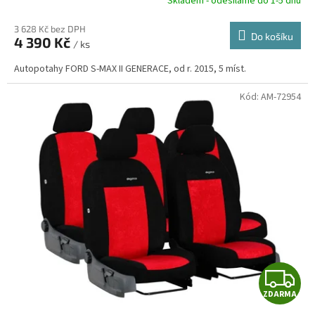
R
Skladem - odesíláme do 1-5 dnů
3 628 Kč bez DPH
Do košíku
4 390 Kč
/ ks
A
Autopotahy FORD S-MAX II GENERACE, od r. 2015, 5 míst.
Kód:
AM-72954
Z
ZDARMA
D