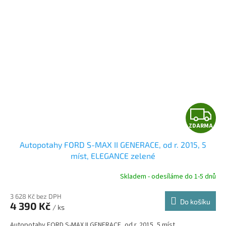
Z
ZDARMA
D
Autopotahy FORD S-MAX II GENERACE, od r. 2015, 5
A
míst, ELEGANCE zelené
R
Skladem - odesíláme do 1-5 dnů
3 628 Kč bez DPH
Do košíku
4 390 Kč
/ ks
A
Autopotahy FORD S-MAX II GENERACE, od r. 2015, 5 míst.