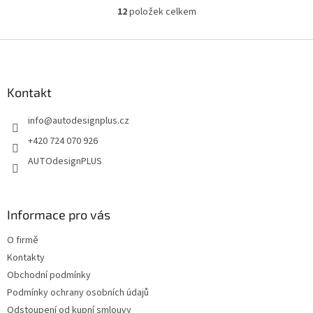
12
položek celkem
O
v
l
Z
á
á
d
p
a
a
Kontakt
c
t
í
info
@
autodesignplus.cz
í
p
r
+420 724 070 926
v
AUTOdesignPLUS
k
y
v
ý
Informace pro vás
p
i
O firmě
s
u
Kontakty
Obchodní podmínky
Podmínky ochrany osobních údajů
Odstoupení od kupní smlouvy