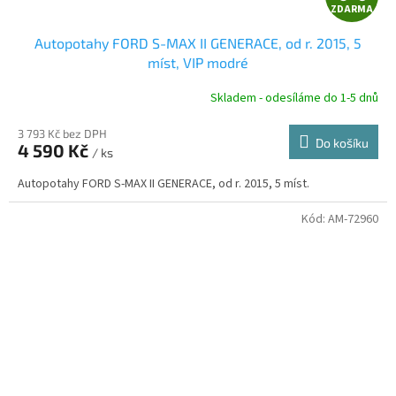
ZDARMA
D
Autopotahy FORD S-MAX II GENERACE, od r. 2015, 5
A
míst, VIP modré
R
Skladem - odesíláme do 1-5 dnů
3 793 Kč bez DPH
Do košíku
4 590 Kč
/ ks
A
Autopotahy FORD S-MAX II GENERACE, od r. 2015, 5 míst.
Kód:
AM-72960