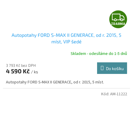
Z
ZDARMA
D
Autopotahy FORD S-MAX II GENERACE, od r. 2015, 5
A
míst, VIP šedé
R
Skladem - odesíláme do 1-5 dnů
3 793 Kč bez DPH
Do košíku
4 590 Kč
/ ks
A
Autopotahy FORD S-MAX II GENERACE, od r. 2015, 5 míst.
Kód:
AM-11222