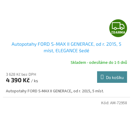
Z
ZDARMA
D
Autopotahy FORD S-MAX II GENERACE, od r. 2015, 5
A
míst, ELEGANCE šedé
R
Skladem - odesíláme do 1-5 dnů
3 628 Kč bez DPH
Do košíku
4 390 Kč
/ ks
A
Autopotahy FORD S-MAX II GENERACE, od r. 2015, 5 míst.
Kód:
AM-72958