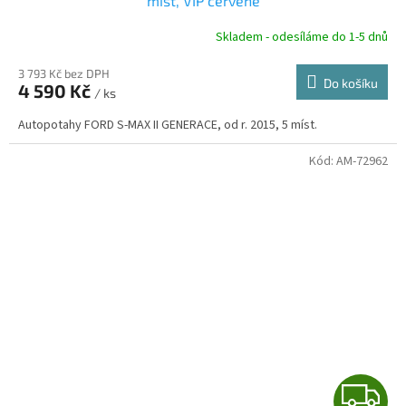
A
míst, VIP červené
R
Skladem - odesíláme do 1-5 dnů
3 793 Kč bez DPH
Do košíku
4 590 Kč
/ ks
A
Autopotahy FORD S-MAX II GENERACE, od r. 2015, 5 míst.
Kód:
AM-72962
Z