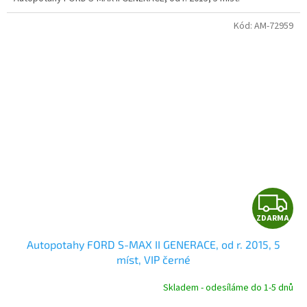
Kód:
AM-72959
Z
ZDARMA
D
Autopotahy FORD S-MAX II GENERACE, od r. 2015, 5
A
míst, VIP černé
R
Skladem - odesíláme do 1-5 dnů