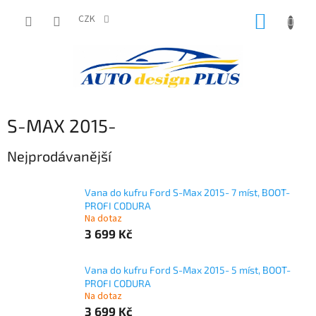
Přejít
NÁKUP
na
CZK
obsah
KOŠÍK
S-MAX 2015-
Nejprodávanější
Vana do kufru Ford S-Max 2015- 7 míst, BOOT-
PROFI CODURA
Na dotaz
3 699 Kč
Vana do kufru Ford S-Max 2015- 5 míst, BOOT-
PROFI CODURA
Na dotaz
3 699 Kč