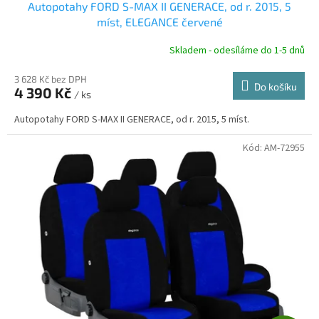
Autopotahy FORD S-MAX II GENERACE, od r. 2015, 5
A
míst, ELEGANCE červené
R
Skladem - odesíláme do 1-5 dnů
3 628 Kč bez DPH
Do košíku
4 390 Kč
/ ks
A
Autopotahy FORD S-MAX II GENERACE, od r. 2015, 5 míst.
Kód:
AM-72955