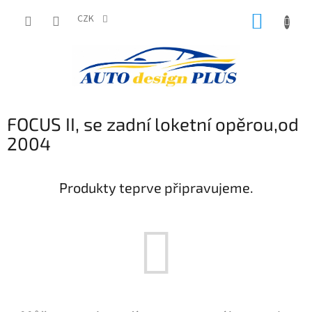
Přejít
NÁKUP
na
CZK
obsah
KOŠÍK
FOCUS II, se zadní loketní opěrou,od
2004
Produkty teprve připravujeme.