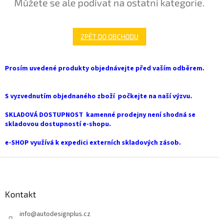
Můžete se ale podívat na ostatní kategorie.
ZPĚT DO OBCHODU
Prosím uvedené produkty objednávejte před vaším odběrem.
S vyzvednutím objednaného zboží počkejte na naší výzvu.
SKLADOVÁ DOSTUPNOST kamenné prodejny není shodná se
skladovou dostupností e-shopu.
e-SHOP využívá k expedici externích skladových zásob.
Z
á
p
a
Kontakt
t
info
@
autodesignplus.cz
í