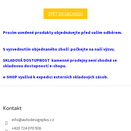
ZPĚT DO OBCHODU
Prosím uvedené produkty objednávejte před vaším odběrem.
S vyzvednutím objednaného zboží počkejte na naší výzvu.
SKLADOVÁ DOSTUPNOST kamenné prodejny není shodná se
skladovou dostupností e-shopu.
e-SHOP využívá k expedici externích skladových zásob.
Z
á
p
a
Kontakt
t
info
@
autodesignplus.cz
í
+420 724 070 926