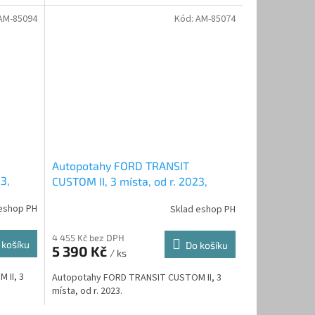
AM-85094
Kód:
AM-85074
Autopotahy FORD TRANSIT
3,
CUSTOM II, 3 místa, od r. 2023,
rné
AUTHENTIC DOBLO, žakar audi
eshop PH
Sklad eshop PH
4 455 Kč bez DPH
 košíku
Do košíku
5 390 Kč
/ ks
 II, 3
Autopotahy FORD TRANSIT CUSTOM II, 3
místa, od r. 2023.