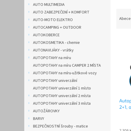
n
AUTO MULTIMEDIA
e
Ř
AUTO ZABEZPEČENÍ + KOMFORT
l
a
Abece
AUTO-MOTO ELEKTRO
z
AUTOCAMPING + OUTDOOR
e
AUTOKOBERCE
V
n
AUTOKOSMETIKA - chemie
ý
í
p
p
AUTONAVIJÁKY - vrátky
i
r
AUTOPOTAHY na míru
s
o
AUTOPOTAHY na míru CAMPER 2 MÍSTA
p
d
AUTOPOTAHY na míru-užitkové vozy
r
u
AUTOPOTAHY univerzální
o
k
d
AUTOPOTAHY univerzální 1 místo
t
u
ů
AUTOPOTAHY univerzální 2 místa
Autop
k
AUTOPOTAHY univerzální 3 místa
2+1, 
t
AUTOŽÁROVKY
ů
BARVY
BEZPEČNOSTNÍ šrouby - matice
2 306 