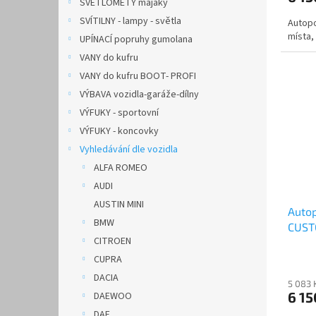
SVĚTLOMETY majáky
SVÍTILNY - lampy - světla
Autop
místa, 
UPÍNACÍ popruhy gumolana
VANY do kufru
VANY do kufru BOOT- PROFI
VÝBAVA vozidla-garáže-dílny
VÝFUKY - sportovní
VÝFUKY - koncovky
Vyhledávání dle vozidla
ALFA ROMEO
AUDI
AUSTIN MINI
Auto
BMW
CUSTO
CITROEN
AUTH
CUPRA
DACIA
5 083 
6 15
DAEWOO
DAF