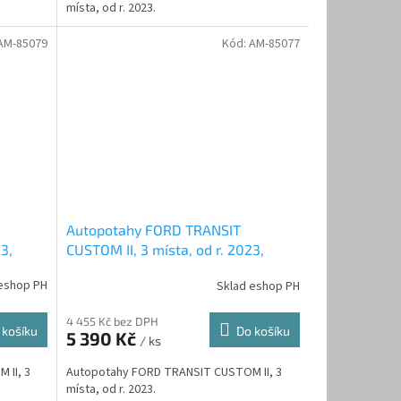
místa, od r. 2023.
AM-85079
Kód:
AM-85077
Autopotahy FORD TRANSIT
3,
CUSTOM II, 3 místa, od r. 2023,
éžový
AUTHENTIC DOBLO, matrix černý
eshop PH
Sklad eshop PH
4 455 Kč bez DPH
 košíku
Do košíku
5 390 Kč
/ ks
 II, 3
Autopotahy FORD TRANSIT CUSTOM II, 3
místa, od r. 2023.