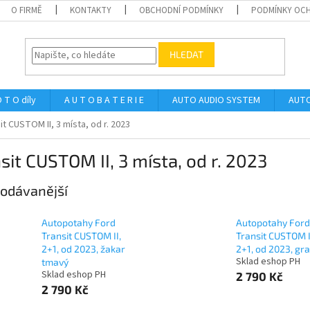
O FIRMĚ
KONTAKTY
OBCHODNÍ PODMÍNKY
PODMÍNKY OCH
HLEDAT
 T O díly
A U T O B A T E R I E
AUTO AUDIO SYSTEM
AUTO
it CUSTOM II, 3 místa, od r. 2023
sit CUSTOM II, 3 místa, od r. 2023
odávanější
Autopotahy Ford
Autopotahy Ford
Transit CUSTOM II,
Transit CUSTOM I
2+1, od 2023, žakar
2+1, od 2023, gra
Sklad eshop PH
tmavý
Sklad eshop PH
2 790 Kč
2 790 Kč