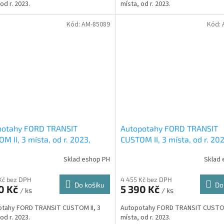
od r. 2023.
místa, od r. 2023.
Kód:
AM-85089
Kód:
potahy FORD TRANSIT
Autopotahy FORD TRANSIT
M II, 3 místa, od r. 2023,
CUSTOM II, 3 místa, od r. 202
ENTIC CARO, žluté
AUTHENTIC DOBLO, matrix b
Sklad eshop PH
Sklad 
Kč bez DPH
4 455 Kč bez DPH
Do košíku
Do
0 Kč
5 390 Kč
/ ks
/ ks
otahy FORD TRANSIT CUSTOM II, 3
Autopotahy FORD TRANSIT CUSTOM
od r. 2023.
místa, od r. 2023.