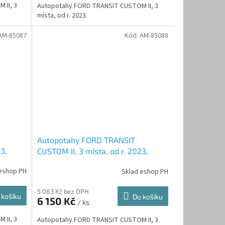
 II, 3
Autopotahy FORD TRANSIT CUSTOM II, 3
místa, od r. 2023.
AM-85087
Kód:
AM-85088
Autopotahy FORD TRANSIT
3,
CUSTOM II, 3 místa, od r. 2023,
AUTHENTIC CARO, zelené
eshop PH
Sklad eshop PH
5 083 Kč bez DPH
 košíku
Do košíku
6 150 Kč
/ ks
 II, 3
Autopotahy FORD TRANSIT CUSTOM II, 3