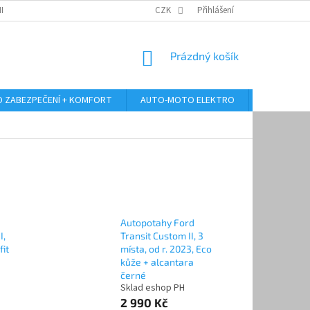
RANY OSOBNÍCH ÚDAJŮ
ODSTOUPENÍ OD KUPNÍ SMLOUVY
CZK
Přihlášení
REKLAMA
NÁKUPNÍ
Prázdný košík
KOŠÍK
 ZABEZPEČENÍ + KOMFORT
AUTO-MOTO ELEKTRO
AUTO MULT
Autopotahy Ford
I,
Transit Custom II, 3
fit
místa, od r. 2023, Eco
kůže + alcantara
černé
Sklad eshop PH
2 990 Kč