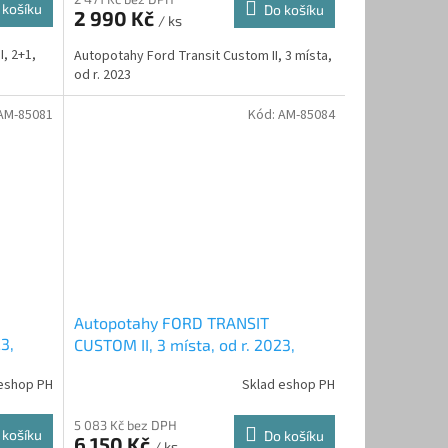
 košíku
Do košíku
2 990 Kč
/ ks
, 2+1,
Autopotahy Ford Transit Custom II, 3 místa,
od r. 2023
AM-85081
Kód:
AM-85084
Autopotahy FORD TRANSIT
3,
CUSTOM II, 3 místa, od r. 2023,
AUTHENTIC CARO, červené
eshop PH
Sklad eshop PH
5 083 Kč bez DPH
 košíku
Do košíku
6 150 Kč
/ ks