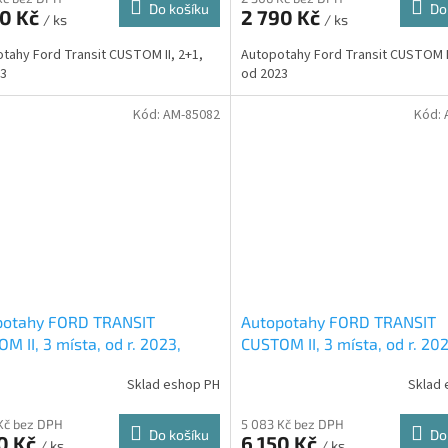
Do košíku
Do
90 Kč
2 790 Kč
/ ks
/ ks
tahy Ford Transit CUSTOM II, 2+1,
Autopotahy Ford Transit CUSTOM II
23
od 2023
Kód:
AM-85082
Kód:
potahy FORD TRANSIT
Autopotahy FORD TRANSIT
M II, 3 místa, od r. 2023,
CUSTOM II, 3 místa, od r. 202
ENTIC CARO, béžové
AUTHENTIC CARO, bílé
Sklad eshop PH
Sklad 
Kč bez DPH
5 083 Kč bez DPH
Do košíku
Do
0 Kč
6 150 Kč
/ ks
/ ks