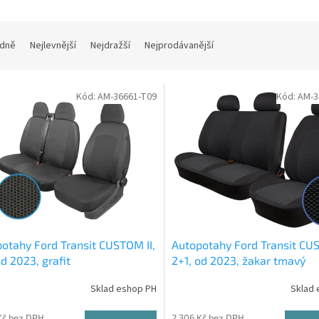
dně
Nejlevnější
Nejdražší
Nejprodávanější
Kód:
AM-36661-T09
Kód:
AM-3
otahy Ford Transit CUSTOM II,
Autopotahy Ford Transit CUS
od 2023, grafit
2+1, od 2023, žakar tmavý
Sklad eshop PH
Sklad 
Kč bez DPH
2 306 Kč bez DPH