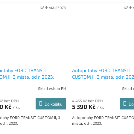
Kód:
AM-85078
Kód:
potahy FORD TRANSIT
Autopotahy FORD TRANSIT
M II, 3 místa, od r. 2023,
CUSTOM II, 3 místa, od r. 202
ENTIC DOBLO, matrix šedý
AUTHENTIC DOBLO, vlnky če
Sklad eshop PH
Sklad 
Kč bez DPH
4 455 Kč bez DPH
Do košíku
Do
90 Kč
5 390 Kč
/ ks
/ ks
otahy FORD TRANSIT CUSTOM II, 3
Autopotahy FORD TRANSIT CUSTOM
od r. 2023.
místa, od r. 2023.