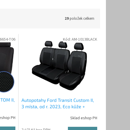
29
položek celkem
6654-T06
Kód:
AM-1013BLACK
TOM II,
Autopotahy Ford Transit Custom II,
3 místa, od r. 2023, Eco kůže +
alcantara černé
eshop PH
Sklad eshop PH
2 471 Kč bez DPH