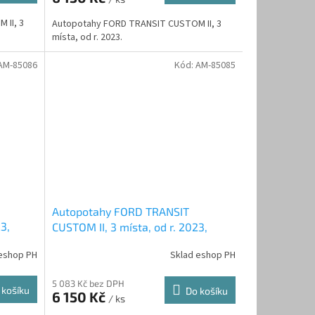
 II, 3
Autopotahy FORD TRANSIT CUSTOM II, 3
místa, od r. 2023.
AM-85086
Kód:
AM-85085
Autopotahy FORD TRANSIT
3,
CUSTOM II, 3 místa, od r. 2023,
AUTHENTIC CARO, oranžové
eshop PH
Sklad eshop PH
5 083 Kč bez DPH
 košíku
Do košíku
6 150 Kč
/ ks