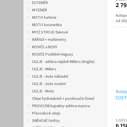
EXTERIÉR
2 7
INTERIÉR
Autopo
MOTO baterie
od 20
MOTO kosmetika
MYCÍ STROJE tlakové
NÁŘADÍ + multimetry
NOSIČE a BOXY
NOSIČE Podélné-Hagusy
OLEJE - aditiva náplně Millers (Anglie)
OLEJE - Millers
OLEJE - Auto nákladní
OLEJE - Auto osobní
OLEJE - Moto
Auto
CUSTO
Oleje hydraulické + posilovače řízení
AUTH
PROVOZNÍ kapaliny-aditiva-maziva
Převodové oleje
SNĚHOVÉ řetězy
5 083 
6 15