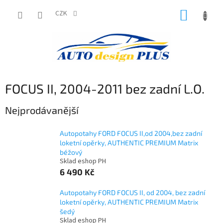
Přejít
NÁKUP
na
CZK
obsah
KOŠÍK
FOCUS II, 2004-2011 bez zadní L.O.
Nejprodávanější
Autopotahy FORD FOCUS II,od 2004,bez zadní
loketní opěrky, AUTHENTIC PREMIUM Matrix
béžový
Sklad eshop PH
6 490 Kč
Autopotahy FORD FOCUS II, od 2004, bez zadní
loketní opěrky, AUTHENTIC PREMIUM Matrix
šedý
Sklad eshop PH