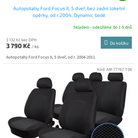
D
Autopotahy Ford Focus II, 5 dveř, bez zadní loketní
A
opěrky, od r.2004, Dynamic šedé
R
Skladem - odesíláme do 1-5 dnů
3 132 Kč bez DPH
Do košíku
3 790 Kč
/ ks
A
Autopotahy Ford Focus II, 5 dveř, od r. 2004-2011.
Kód:
AM-77767-T06