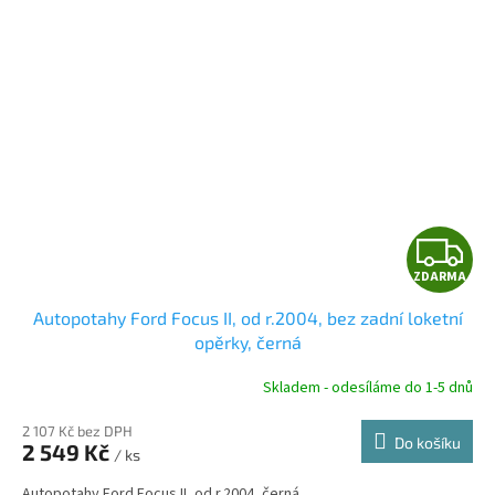
Z
ZDARMA
D
Autopotahy Ford Focus II, od r.2004, bez zadní loketní
A
opěrky, černá
R
Skladem - odesíláme do 1-5 dnů
2 107 Kč bez DPH
Do košíku
2 549 Kč
/ ks
A
Autopotahy Ford Focus II, od r.2004, černá