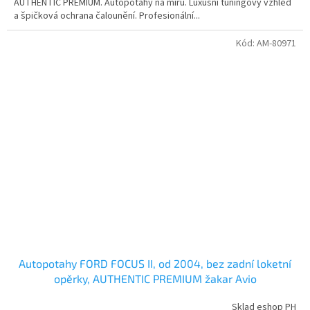
AUTHENTIC PREMIUM. Autopotahy na míru. Luxusní tuningový vzhled
a špičková ochrana čalounění. Profesionální...
Kód:
AM-80971
Autopotahy FORD FOCUS II, od 2004, bez zadní loketní
opěrky, AUTHENTIC PREMIUM žakar Avio
Sklad eshop PH