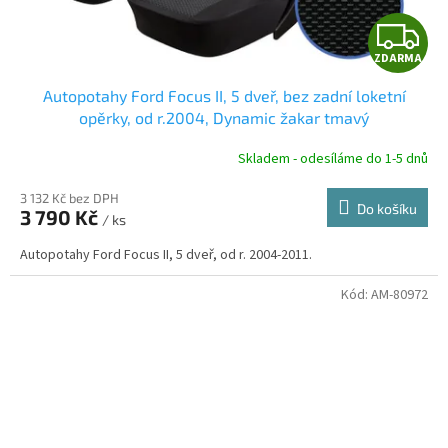
Z
ZDARMA
D
Autopotahy Ford Focus II, 5 dveř, bez zadní loketní
A
opěrky, od r.2004, Dynamic žakar tmavý
R
Skladem - odesíláme do 1-5 dnů
3 132 Kč bez DPH
Do košíku
3 790 Kč
/ ks
A
Autopotahy Ford Focus II, 5 dveř, od r. 2004-2011.
Kód:
AM-80972