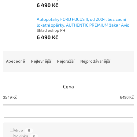
6 490 Kč
Autopotahy FORD FOCUS II, od 2004, bez zadní
loketní opěrky, AUTHENTIC PREMIUM žakar Avio
Sklad eshop PH
6 490 Kč
Ř
a
Abecedně
Nejlevnější
Nejdražší
Nejprodávanější
z
e
n
Cena
í
p
2549
Kč
6490
Kč
r
o
d
u
k
Akce
0
t
Novinka
0