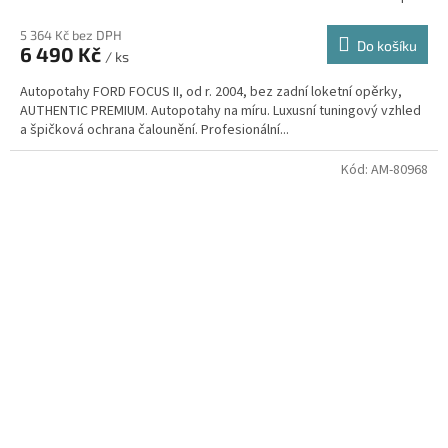
5 364 Kč bez DPH
Do košíku
6 490 Kč
/ ks
Autopotahy FORD FOCUS II, od r. 2004, bez zadní loketní opěrky,
AUTHENTIC PREMIUM. Autopotahy na míru. Luxusní tuningový vzhled
a špičková ochrana čalounění. Profesionální...
Kód:
AM-80968