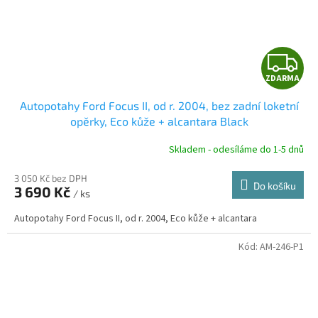
Z
ZDARMA
D
Autopotahy Ford Focus II, od r. 2004, bez zadní loketní
A
opěrky, Eco kůže + alcantara Black
R
Skladem - odesíláme do 1-5 dnů
3 050 Kč bez DPH
Do košíku
3 690 Kč
/ ks
A
Autopotahy Ford Focus II, od r. 2004, Eco kůže + alcantara
Kód:
AM-246-P1