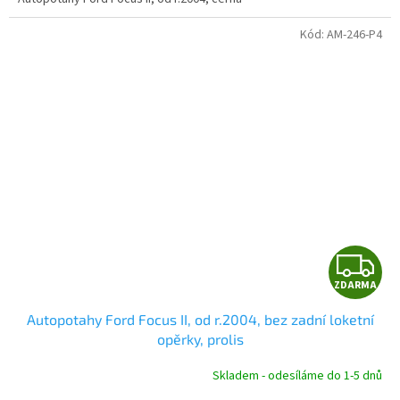
Kód:
AM-246-P4
Z
ZDARMA
D
Autopotahy Ford Focus II, od r.2004, bez zadní loketní
A
opěrky, prolis
R
Skladem - odesíláme do 1-5 dnů