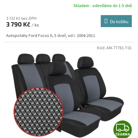
R
Skladem - odesíláme do 1-5 dnů
3 132 Kč bez DPH
Do košíku
3 790 Kč
/ ks
A
Autopotahy Ford Focus II, 5 dveř, od r. 2004-2011.
Kód:
AM-77781-T01
Z
ZDARMA