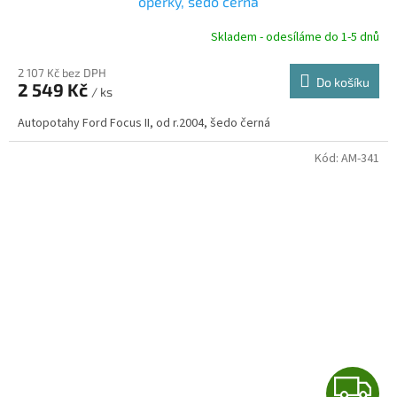
A
opěrky, šedo černá
R
Skladem - odesíláme do 1-5 dnů
2 107 Kč bez DPH
Do košíku
2 549 Kč
/ ks
A
Autopotahy Ford Focus II, od r.2004, šedo černá
Kód:
AM-341
Z