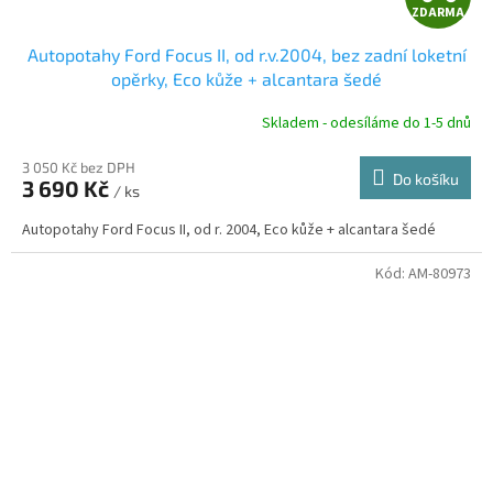
ZDARMA
D
Autopotahy Ford Focus II, od r.v.2004, bez zadní loketní
A
opěrky, Eco kůže + alcantara šedé
R
Skladem - odesíláme do 1-5 dnů
3 050 Kč bez DPH
Do košíku
3 690 Kč
/ ks
A
Autopotahy Ford Focus II, od r. 2004, Eco kůže + alcantara šedé
Kód:
AM-80973