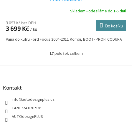
R
Skladem - odesíláme do 1-5 dnů
3 057 Kč bez DPH
Do košíku
3 699 Kč
/ ks
A
Vana do kufru Ford Focus 2004-2011 Kombi, BOOT- PROFI CODURA
17
položek celkem
O
v
l
Z
á
á
d
p
a
a
Kontakt
c
t
í
info
@
autodesignplus.cz
í
p
r
+420 724 070 926
v
AUTOdesignPLUS
k
y
v