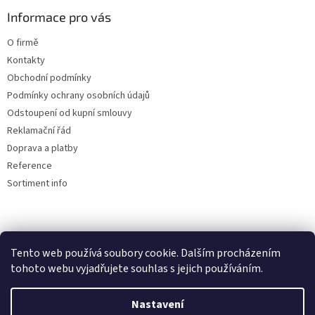
ý
Informace pro vás
p
i
O firmě
s
u
Kontakty
Obchodní podmínky
Podmínky ochrany osobních údajů
Odstoupení od kupní smlouvy
Reklamační řád
Doprava a platby
Reference
Sortiment info
Reklamační řád
Tento web používá soubory cookie. Dalším procházením
tohoto webu vyjadřujete souhlas s jejich používáním.
Nastavení
Vytvořil Shoptet