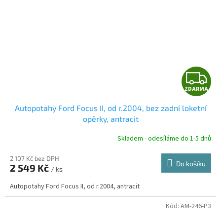
Z
ZDARMA
D
Autopotahy Ford Focus II, od r.2004, bez zadní loketní
A
opěrky, antracit
R
Skladem - odesíláme do 1-5 dnů
2 107 Kč bez DPH
Do košíku
2 549 Kč
/ ks
A
Autopotahy Ford Focus II, od r.2004, antracit
Kód:
AM-246-P3