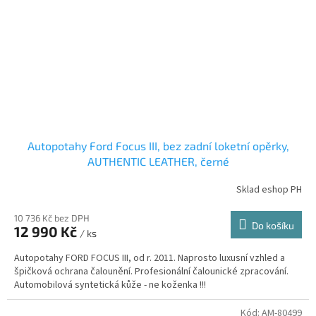
Autopotahy Ford Focus III, bez zadní loketní opěrky,
AUTHENTIC LEATHER, černé
Sklad eshop PH
10 736 Kč bez DPH
Do košíku
12 990 Kč
/ ks
Autopotahy FORD FOCUS III, od r. 2011. Naprosto luxusní vzhled a
špičková ochrana čalounění. Profesionální čalounické zpracování.
Automobilová syntetická kůže - ne koženka !!!
Kód:
AM-80499