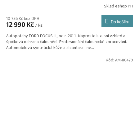
Sklad eshop PH
10 736 Kč bez DPH
Do košíku
12 990 Kč
/ ks
Autopotahy FORD FOCUS III, od r. 2011. Naprosto luxusní vzhled a
špičková ochrana čalounění. Profesionální čalounické zpracování.
Automobilová syntetická kůže a alcantara - ne...
Kód:
AM-80479