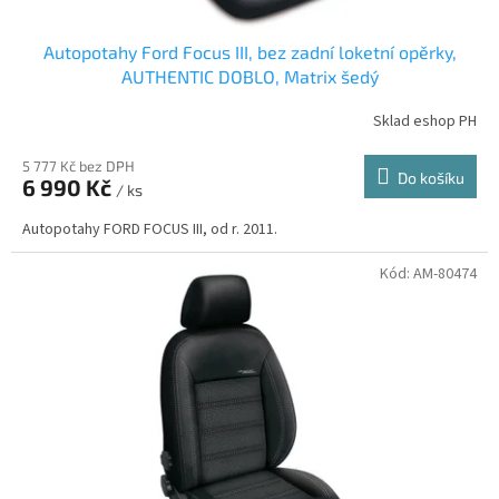
Autopotahy Ford Focus III, bez zadní loketní opěrky,
AUTHENTIC DOBLO, Matrix šedý
Sklad eshop PH
5 777 Kč bez DPH
Do košíku
6 990 Kč
/ ks
Autopotahy FORD FOCUS III, od r. 2011.
Kód:
AM-80474