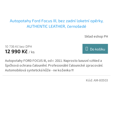
Autopotahy Ford Focus III, bez zadní loketní opěrky,
AUTHENTIC LEATHER, černošedé
Sklad eshop PH
10 736 Kč bez DPH
Do košíku
12 990 Kč
/ ks
Autopotahy FORD FOCUS III, od r. 2011. Naprosto luxusní vzhled a
špičková ochrana čalounění. Profesionální čalounické zpracování.
Automobilová syntetická kůže - ne koženka !!!
Kód:
AM-80503