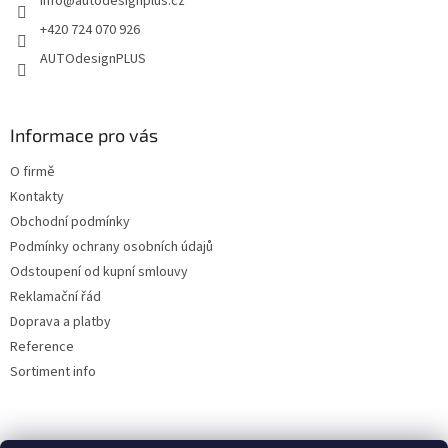
info
@
autodesignplus.cz
í
k
y
+420 724 070 926
v
AUTOdesignPLUS
ý
p
i
s
Informace pro vás
u
O firmě
Kontakty
Obchodní podmínky
Podmínky ochrany osobních údajů
Odstoupení od kupní smlouvy
Reklamační řád
Doprava a platby
Reference
Sortiment info