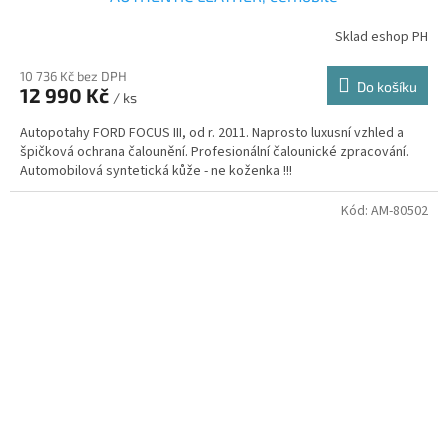
Sklad eshop PH
10 736 Kč bez DPH
Do košíku
12 990 Kč
/ ks
Autopotahy FORD FOCUS III, od r. 2011. Naprosto luxusní vzhled a
špičková ochrana čalounění. Profesionální čalounické zpracování.
Automobilová syntetická kůže - ne koženka !!!
Kód:
AM-80502