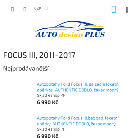
Přejít
NÁKUP
na
CZK
obsah
KOŠÍK
FOCUS III, 2011-2017
Nejprodávanější
Autopotahy Ford Focus III, se zadní loketní
opěrkou, AUTHENTIC DOBLO, žakar modrý
Sklad eshop PH
6 990 Kč
Autopotahy Ford Focus III,bez zad. loketní
opěrky, AUTHENTIC DOBLO, žakar modrý
Sklad eshop PH
6 990 Kč