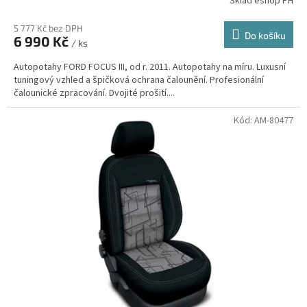
Sklad eshop PH
5 777 Kč bez DPH
Do košíku
6 990 Kč
/ ks
Autopotahy FORD FOCUS III, od r. 2011. Autopotahy na míru. Luxusní
tuningový vzhled a špičková ochrana čalounění. Profesionální
čalounické zpracování. Dvojité prošití....
Kód:
AM-80477