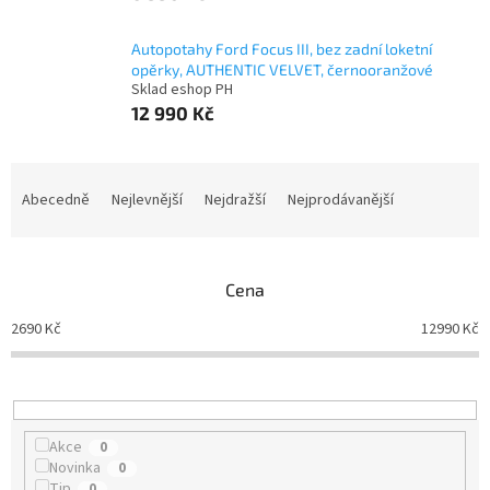
Autopotahy Ford Focus III, bez zadní loketní
opěrky, AUTHENTIC VELVET, černooranžové
Sklad eshop PH
12 990 Kč
Ř
a
Abecedně
Nejlevnější
Nejdražší
Nejprodávanější
z
e
n
Cena
í
p
2690
Kč
12990
Kč
r
o
d
u
k
Akce
0
t
Novinka
0
ů
Tip
0