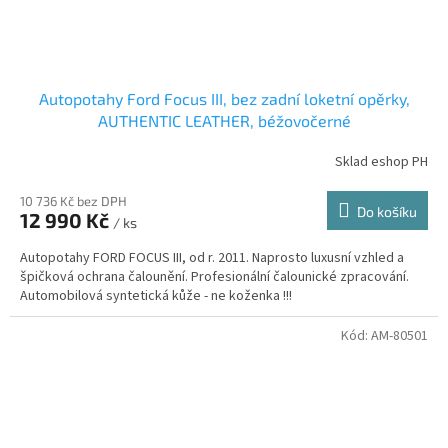
Autopotahy Ford Focus III, bez zadní loketní opěrky,
AUTHENTIC LEATHER, béžovočerné
Sklad eshop PH
10 736 Kč bez DPH
Do košíku
12 990 Kč
/ ks
Autopotahy FORD FOCUS III, od r. 2011. Naprosto luxusní vzhled a
špičková ochrana čalounění. Profesionální čalounické zpracování.
Automobilová syntetická kůže - ne koženka !!!
Kód:
AM-80501