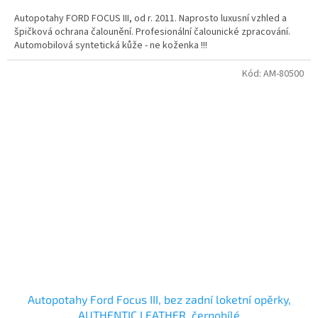
Autopotahy FORD FOCUS III, od r. 2011. Naprosto luxusní vzhled a
špičková ochrana čalounění. Profesionální čalounické zpracování.
Automobilová syntetická kůže - ne koženka !!!
Kód:
AM-80500
Autopotahy Ford Focus III, bez zadní loketní opěrky,
AUTHENTIC LEATHER, černobílé