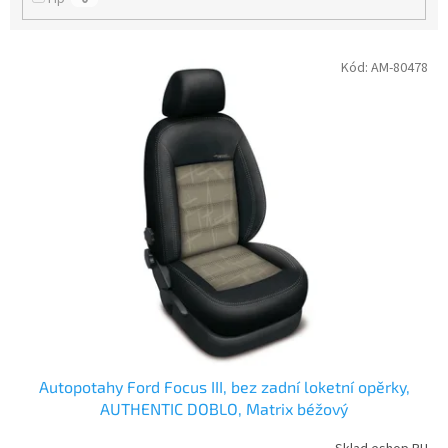
V
Kód:
AM-80478
ý
p
i
s
p
r
o
d
u
k
t
ů
Autopotahy Ford Focus III, bez zadní loketní opěrky,
AUTHENTIC DOBLO, Matrix béžový