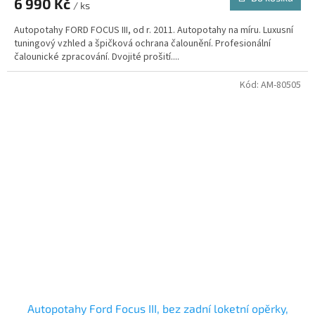
6 990 Kč
/ ks
Autopotahy FORD FOCUS III, od r. 2011. Autopotahy na míru. Luxusní
tuningový vzhled a špičková ochrana čalounění. Profesionální
čalounické zpracování. Dvojité prošití....
Kód:
AM-80505
Autopotahy Ford Focus III, bez zadní loketní opěrky,