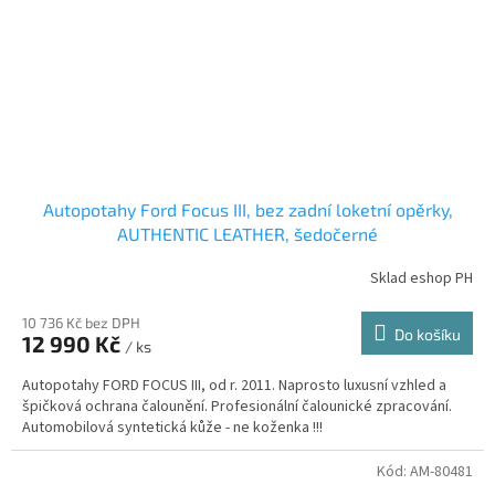
Autopotahy Ford Focus III, bez zadní loketní opěrky,
AUTHENTIC LEATHER, šedočerné
Sklad eshop PH
10 736 Kč bez DPH
Do košíku
12 990 Kč
/ ks
Autopotahy FORD FOCUS III, od r. 2011. Naprosto luxusní vzhled a
špičková ochrana čalounění. Profesionální čalounické zpracování.
Automobilová syntetická kůže - ne koženka !!!
Kód:
AM-80481