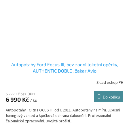
Autopotahy Ford Focus III, bez zadní loketní opěrky,
AUTHENTIC DOBLO, žakar Avio
Sklad eshop PH
5 777 Kč bez DPH
Do košíku
6 990 Kč
/ ks
Autopotahy FORD FOCUS III, od r. 2011. Autopotahy na míru. Luxusní
tuningový vzhled a špičková ochrana čalounění. Profesionální
čalounické zpracování. Dvojité prošití....