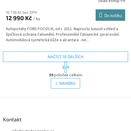
Sklad eshop PH
10 736 Kč bez DPH
Do košíku
12 990 Kč
/ ks
Autopotahy FORD FOCUS III, od r. 2011. Naprosto luxusní vzhled a
špičková ochrana čalounění. Profesionální čalounické zpracování.
Automobilová syntetická kůže a alcantara - ne...
NAČÍST 18 DALŠÍCH
S
1
4
t
O
r
59
položek celkem
v
á
l
NAHORU
n
á
k
d
o
v
Z
a
á
c
á
n
í
p
í
p
a
Kontakt
r
t
v