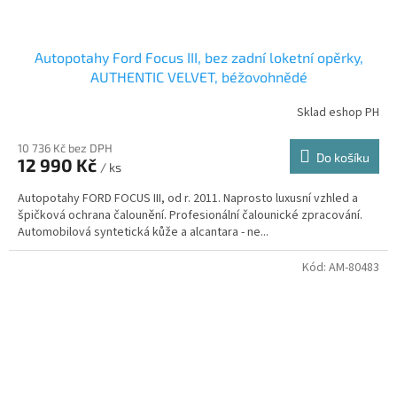
Autopotahy Ford Focus III, bez zadní loketní opěrky,
AUTHENTIC VELVET, béžovohnědé
Sklad eshop PH
10 736 Kč bez DPH
Do košíku
12 990 Kč
/ ks
Autopotahy FORD FOCUS III, od r. 2011. Naprosto luxusní vzhled a
špičková ochrana čalounění. Profesionální čalounické zpracování.
Automobilová syntetická kůže a alcantara - ne...
Kód:
AM-80483