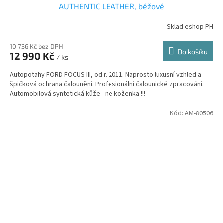
AUTHENTIC LEATHER, béžové
Sklad eshop PH
10 736 Kč bez DPH
Do košíku
12 990 Kč
/ ks
Autopotahy FORD FOCUS III, od r. 2011. Naprosto luxusní vzhled a
špičková ochrana čalounění. Profesionální čalounické zpracování.
Automobilová syntetická kůže - ne koženka !!!
Kód:
AM-80506