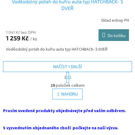
Voděodolný potah do kufru auta typ HATCHBACK- 5
DVEŘ
Sklad eshop PH
1 041 Kč bez DPH
Do košíku
1 259 Kč
/ ks
Voděodolný potah do kufru auta typ HATCHBACK- 5 DVEŘ
NAČÍST 1 DALŠÍ
S
1
2
t
O
r
19
položek celkem
v
á
l
NAHORU
n
á
k
d
o
v
Prosím uvedené produkty objednávejte před vaším odběrem.
a
á
c
n
í
í
S vyzvednutím objednaného zboží počkejte na naší výzvu.
p
r