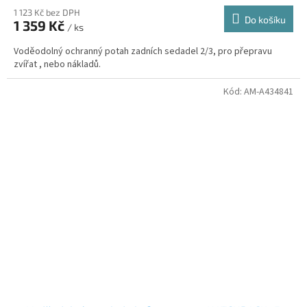
1 123 Kč bez DPH
Do košíku
1 359 Kč
/ ks
Voděodolný ochranný potah zadních sedadel 2/3, pro přepravu
zvířat , nebo nákladů.
Kód:
AM-A434841