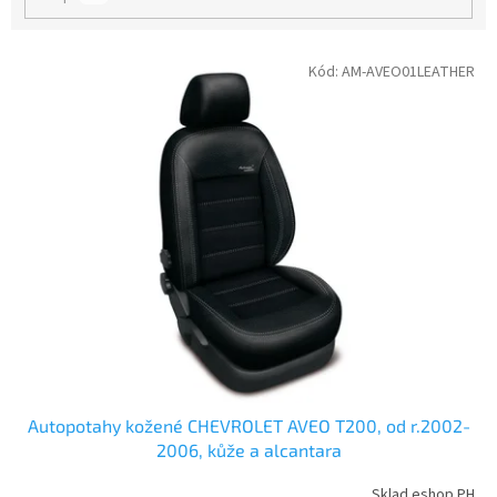
V
Kód:
AM-AVEO01LEATHER
ý
p
i
s
p
r
o
d
u
k
t
ů
Autopotahy kožené CHEVROLET AVEO T200, od r.2002-
2006, kůže a alcantara
Sklad eshop PH