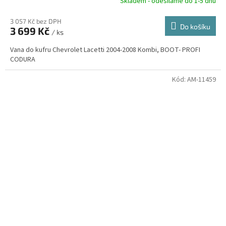
R
Skladem - odesíláme do 1-5 dnů
3 057 Kč bez DPH
Do košíku
3 699 Kč
/ ks
A
Vana do kufru Chevrolet Lacetti 2004-2008 Kombi, BOOT- PROFI
CODURA
Kód:
AM-11459