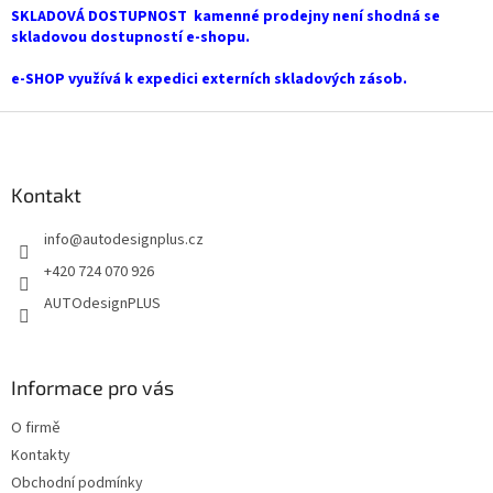
SKLADOVÁ DOSTUPNOST kamenné prodejny není shodná se
v
skladovou dostupností e-shopu.
k
y
e-SHOP využívá k expedici externích skladových zásob.
v
ý
Z
p
i
á
s
p
u
a
Kontakt
t
info
@
autodesignplus.cz
í
+420 724 070 926
AUTOdesignPLUS
Informace pro vás
O firmě
Kontakty
Obchodní podmínky