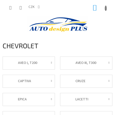
Přejít
NÁKUP
na
CZK
obsah
KOŠÍK
CHEVROLET
AVEO I, T200
AVEO III, T300
CAPTIVA
CRUZE
EPICA
LACETTI