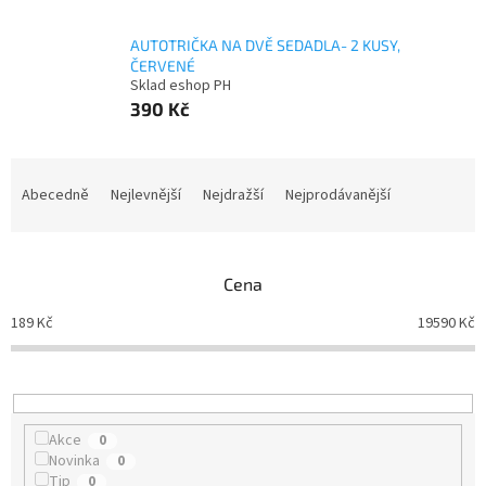
AUTOTRIČKA NA DVĚ SEDADLA- 2 KUSY,
ČERVENÉ
Sklad eshop PH
390 Kč
Ř
a
Abecedně
Nejlevnější
Nejdražší
Nejprodávanější
z
e
n
Cena
í
p
189
Kč
19590
Kč
r
o
d
u
k
Akce
0
t
Novinka
0
ů
Tip
0