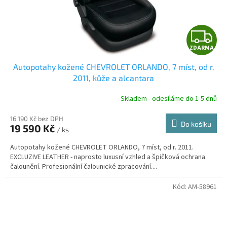
Z
ZDARMA
D
Autopotahy kožené CHEVROLET ORLANDO, 7 míst, od r.
A
2011, kůže a alcantara
R
Skladem - odesíláme do 1-5 dnů
16 190 Kč bez DPH
Do košíku
19 590 Kč
/ ks
A
Autopotahy kožené CHEVROLET ORLANDO, 7 míst, od r. 2011.
EXCLUZIVE LEATHER - naprosto luxusní vzhled a špičková ochrana
čalounění. Profesionální čalounické zpracování....
Kód:
AM-58961