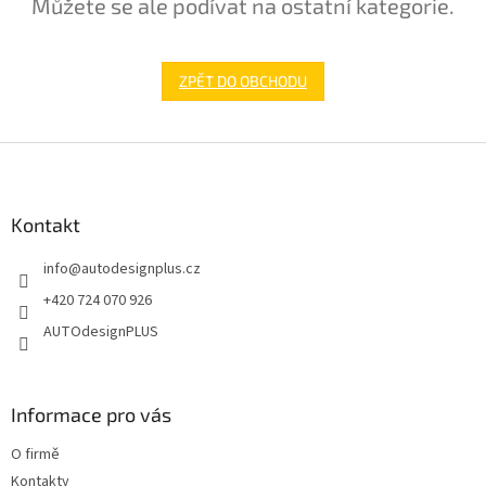
Můžete se ale podívat na ostatní kategorie.
ZPĚT DO OBCHODU
Z
á
p
a
Kontakt
t
info
@
autodesignplus.cz
í
+420 724 070 926
AUTOdesignPLUS
Informace pro vás
O firmě
Kontakty