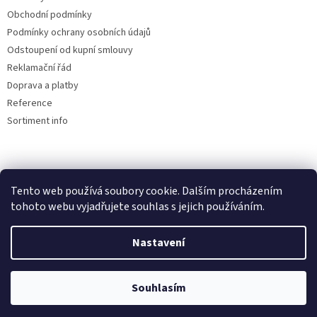
Obchodní podmínky
Podmínky ochrany osobních údajů
Odstoupení od kupní smlouvy
Reklamační řád
Doprava a platby
Reference
Sortiment info
Reklamační řád
Tento web používá soubory cookie. Dalším procházením
🏖️ DOVOLENÁ 6.8.2026 —
tohoto webu vyjadřujete souhlas s jejich používáním.
kamenná prodejna uzavřena.
Nastavení
Objednávky přijímáme i během
Vytvořil Shoptet
dovolené, expedice a osobní výdej
proběhnou až po jejím skončení.
Souhlasím
Copyright 2026
AUTOdesignPLUS
. Všechna práva vyhrazena.