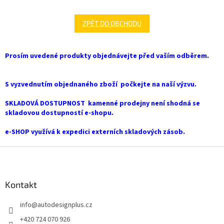
ZPĚT DO OBCHODU
Prosím uvedené produkty objednávejte před vaším odběrem.
S vyzvednutím objednaného zboží počkejte na naší výzvu.
SKLADOVÁ DOSTUPNOST kamenné prodejny není shodná se
skladovou dostupností e-shopu.
e-SHOP využívá k expedici externích skladových zásob.
Z
á
p
a
Kontakt
t
info
@
autodesignplus.cz
í
+420 724 070 926