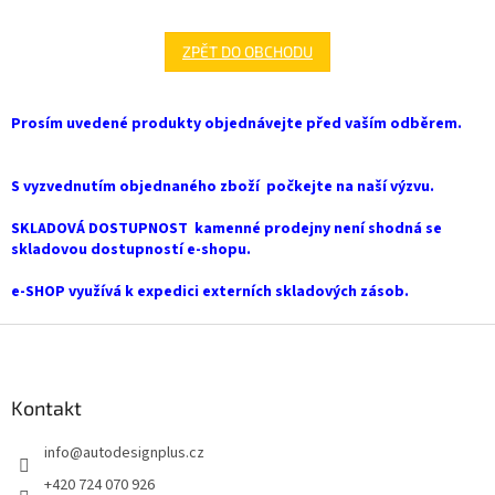
ZPĚT DO OBCHODU
Prosím uvedené produkty objednávejte před vaším odběrem.
S vyzvednutím objednaného zboží počkejte na naší výzvu.
SKLADOVÁ DOSTUPNOST kamenné prodejny není shodná se
skladovou dostupností e-shopu.
e-SHOP využívá k expedici externích skladových zásob.
Z
á
p
a
Kontakt
t
info
@
autodesignplus.cz
í
+420 724 070 926