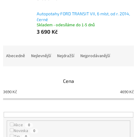
Autopotahy FORD TRANSIT VII, 6 míst, od r. 2014,
černé
Skladem - odesíláme do 1-5 dnů
3 690 Kč
Ř
a
Abecedně
Nejlevnější
Nejdražší
Nejprodávanější
z
e
n
Cena
í
p
3690
Kč
4690
Kč
r
o
d
u
k
Akce
0
t
Novinka
0
ů
Tip
0