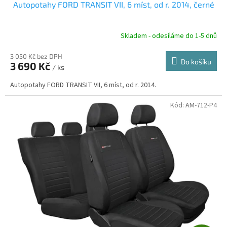
Autopotahy FORD TRANSIT VII, 6 míst, od r. 2014, černé
A
R
Skladem - odesíláme do 1-5 dnů
3 050 Kč bez DPH
Do košíku
3 690 Kč
/ ks
A
Autopotahy FORD TRANSIT VII, 6 míst, od r. 2014.
Kód:
AM-712-P4