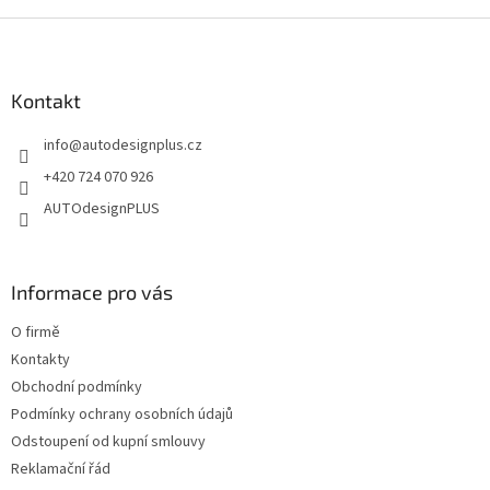
v
l
Z
á
á
d
p
a
a
Kontakt
c
t
í
info
@
autodesignplus.cz
í
p
r
+420 724 070 926
v
AUTOdesignPLUS
k
y
v
ý
Informace pro vás
p
i
O firmě
s
u
Kontakty
Obchodní podmínky
Podmínky ochrany osobních údajů
Odstoupení od kupní smlouvy
Reklamační řád