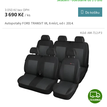
R
Skladem - odesíláme do 1-5 dnů
3 050 Kč bez DPH
Do košíku
3 690 Kč
/ ks
A
Autopotahy FORD TRANSIT VII, 6 míst, od r. 2014.
Kód:
AM-712-P3
Z
ZDARMA
D