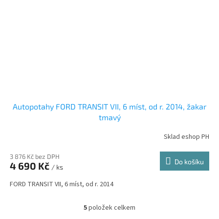
Autopotahy FORD TRANSIT VII, 6 míst, od r. 2014, žakar
tmavý
Sklad eshop PH
3 876 Kč bez DPH
Do košíku
4 690 Kč
/ ks
FORD TRANSIT VII, 6 míst, od r. 2014
5
položek celkem
O