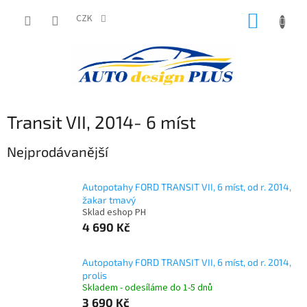
Přejít
NÁKUP
na
CZK
obsah
KOŠÍK
Transit VII, 2014- 6 míst
Nejprodávanější
Autopotahy FORD TRANSIT VII, 6 míst, od r. 2014,
žakar tmavý
Sklad eshop PH
4 690 Kč
Autopotahy FORD TRANSIT VII, 6 míst, od r. 2014,
prolis
Skladem - odesíláme do 1-5 dnů
3 690 Kč