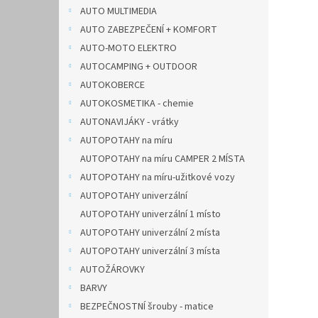
n
AUTO MULTIMEDIA
e
AUTO ZABEZPEČENÍ + KOMFORT
l
AUTO-MOTO ELEKTRO
AUTOCAMPING + OUTDOOR
AUTOKOBERCE
AUTOKOSMETIKA - chemie
AUTONAVIJÁKY - vrátky
AUTOPOTAHY na míru
AUTOPOTAHY na míru CAMPER 2 MÍSTA
AUTOPOTAHY na míru-užitkové vozy
AUTOPOTAHY univerzální
AUTOPOTAHY univerzální 1 místo
AUTOPOTAHY univerzální 2 místa
AUTOPOTAHY univerzální 3 místa
AUTOŽÁROVKY
BARVY
BEZPEČNOSTNÍ šrouby - matice