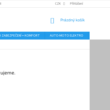
RANY OSOBNÍCH ÚDAJŮ
ODSTOUPENÍ OD KUPNÍ SMLOUVY
CZK
Přihlášení
REKLAMA
NÁKUPNÍ
Prázdný košík
KOŠÍK
 ZABEZPEČENÍ + KOMFORT
AUTO-MOTO ELEKTRO
AUTO MULT
vujeme.