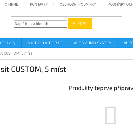
O FIRMĚ
KONTAKTY
OBCHODNÍ PODMÍNKY
PODMÍNKY OCH
HLEDAT
 T O díly
A U T O B A T E R I E
AUTO AUDIO SYSTEM
AUTO
it CUSTOM, 5 míst
sit CUSTOM, 5 míst
Produkty teprve připra