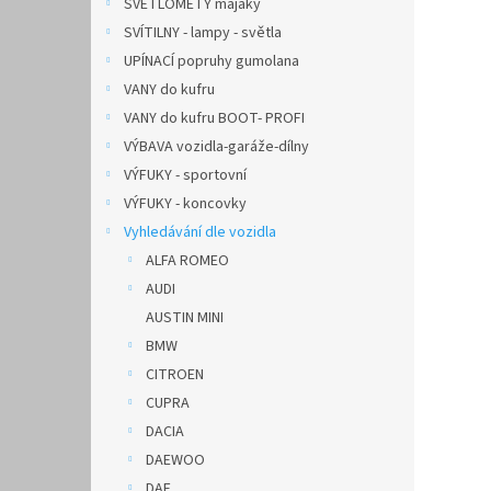
SVĚTLOMETY majáky
SVÍTILNY - lampy - světla
UPÍNACÍ popruhy gumolana
VANY do kufru
VANY do kufru BOOT- PROFI
VÝBAVA vozidla-garáže-dílny
VÝFUKY - sportovní
VÝFUKY - koncovky
Vyhledávání dle vozidla
ALFA ROMEO
AUDI
AUSTIN MINI
BMW
CITROEN
CUPRA
DACIA
DAEWOO
DAF