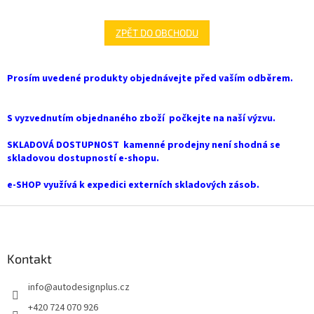
ZPĚT DO OBCHODU
Prosím uvedené produkty objednávejte před vaším odběrem.
S vyzvednutím objednaného zboží počkejte na naší výzvu.
SKLADOVÁ DOSTUPNOST kamenné prodejny není shodná se
skladovou dostupností e-shopu.
e-SHOP využívá k expedici externích skladových zásob.
Z
á
p
a
Kontakt
t
info
@
autodesignplus.cz
í
+420 724 070 926