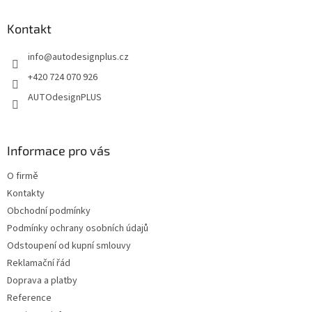
d
p
a
a
Kontakt
c
t
í
info
@
autodesignplus.cz
í
p
r
+420 724 070 926
v
AUTOdesignPLUS
k
y
v
ý
Informace pro vás
p
i
O firmě
s
u
Kontakty
Obchodní podmínky
Podmínky ochrany osobních údajů
Odstoupení od kupní smlouvy
Reklamační řád
Doprava a platby
Reference