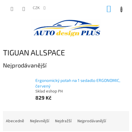
Přejít
NÁKUP
na
CZK
obsah
KOŠÍK
TIGUAN ALLSPACE
Nejprodávanější
Ergonomický potah na 1 sedadlo ERGONOMIC,
červený
Sklad eshop PH
829 Kč
Ř
a
Abecedně
Nejlevnější
Nejdražší
Nejprodávanější
z