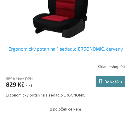
d
u
k
t
ů
Ergonomický potah na 1 sedadlo ERGONOMIC, červený
Sklad eshop PH
685 Kč bez DPH
Do košíku
829 Kč
/ ks
Ergonomický potah na 1 sedadlo ERGONOMIC
1
položek celkem
O
v
l
Z
á
á