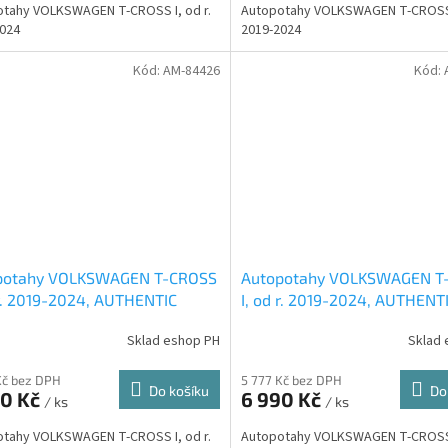
tahy VOLKSWAGEN T-CROSS I, od r.
Autopotahy VOLKSWAGEN T-CROSS I
024
2019-2024
Kód:
AM-84426
Kód:
potahy VOLKSWAGEN T-CROSS
Autopotahy VOLKSWAGEN T
 r. 2019-2024, AUTHENTIC
I, od r. 2019-2024, AUTHENT
O, matrix béžový
DOBLO, matrix černý
Sklad eshop PH
Sklad 
Kč bez DPH
5 777 Kč bez DPH
Do košíku
Do
90 Kč
6 990 Kč
/ ks
/ ks
tahy VOLKSWAGEN T-CROSS I, od r.
Autopotahy VOLKSWAGEN T-CROSS I