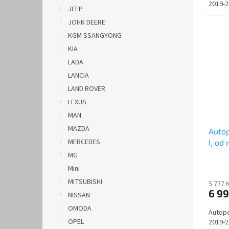
2019-2
JEEP
JOHN DEERE
KGM SSANGYONG
KIA
LADA
LANCIA
LAND ROVER
LEXUS
MAN
MAZDA
Auto
MERCEDES
I, od
DOBLO
MG
Mini
MITSUBISHI
5 777 
6 9
NISSAN
OMODA
Autopo
OPEL
2019-2