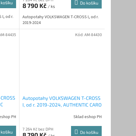
 košíku
Do košíku
8 790 Kč
/ ks
, od r.
Autopotahy VOLKSWAGEN T-CROSS I, od r.
2019-2024
AM-84435
Kód:
AM-84430
-CROSS
Autopotahy VOLKSWAGEN T-CROSS
IC
I, od r. 2019-2024, AUTHENTIC CARO
šedé
eshop PH
Sklad eshop PH
7 264 Kč bez DPH
 košíku
Do košíku
8 790 Kč
/ ks