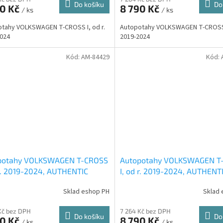
Do košíku
Do
90 Kč
8 790 Kč
/ ks
/ ks
tahy VOLKSWAGEN T-CROSS I, od r.
Autopotahy VOLKSWAGEN T-CROSS I
024
2019-2024
Kód:
AM-84429
Kód:
potahy VOLKSWAGEN T-CROSS
Autopotahy VOLKSWAGEN T
 r. 2019-2024, AUTHENTIC
I, od r. 2019-2024, AUTHENT
 modré
CARO oranžové
Sklad eshop PH
Sklad 
Kč bez DPH
7 264 Kč bez DPH
Do košíku
Do
90 Kč
8 790 Kč
/ ks
/ ks