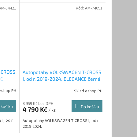
AM-84421
Kód:
AM-74091
-CROSS
Autopotahy VOLKSWAGEN T-CROSS
IC
I, od r. 2019-2024, ELEGANCE černé
eshop PH
Sklad eshop PH
3 959 Kč bez DPH
 košíku
Do košíku
4 790 Kč
/ ks
, od r.
Autopotahy VOLKSWAGEN T-CROSS I, od r.
2019-2024.