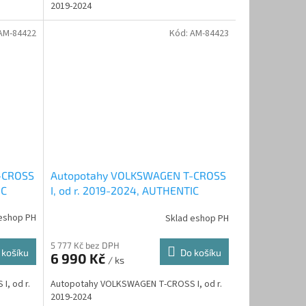
2019-2024
AM-84422
Kód:
AM-84423
-CROSS
Autopotahy VOLKSWAGEN T-CROSS
IC
I, od r. 2019-2024, AUTHENTIC
DOBLO, žakar avio
eshop PH
Sklad eshop PH
5 777 Kč bez DPH
 košíku
Do košíku
6 990 Kč
/ ks
, od r.
Autopotahy VOLKSWAGEN T-CROSS I, od r.
2019-2024