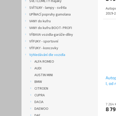
SVĚTLOMETY majáky
SVÍTILNY - lampy - světla
Autopo
2019-2
UPÍNACÍ popruhy gumolana
VANY do kufru
VANY do kufru BOOT- PROFI
VÝBAVA vozidla-garáže-dílny
VÝFUKY - sportovní
VÝFUKY - koncovky
Vyhledávání dle vozidla
ALFA ROMEO
AUDI
AUSTIN MINI
Auto
BMW
I, od
CITROEN
CARO
CUPRA
DACIA
7 264 
8 7
DAEWOO
DAF