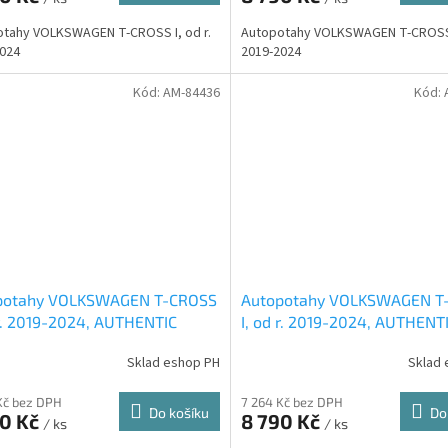
tahy VOLKSWAGEN T-CROSS I, od r.
Autopotahy VOLKSWAGEN T-CROSS I
024
2019-2024
Kód:
AM-84436
Kód:
potahy VOLKSWAGEN T-CROSS
Autopotahy VOLKSWAGEN T
 r. 2019-2024, AUTHENTIC
I, od r. 2019-2024, AUTHENT
 vínové
CARO zelené
Sklad eshop PH
Sklad 
Kč bez DPH
7 264 Kč bez DPH
Do košíku
Do
90 Kč
8 790 Kč
/ ks
/ ks