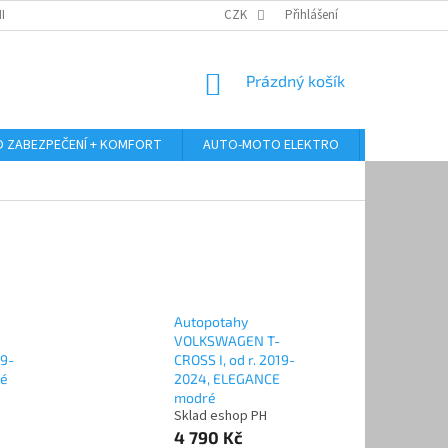
RANY OSOBNÍCH ÚDAJŮ
ODSTOUPENÍ OD KUPNÍ SMLOUVY
CZK
Přihlášení
REKLAMA
NÁKUPNÍ
Prázdný košík
KOŠÍK
 ZABEZPEČENÍ + KOMFORT
AUTO-MOTO ELEKTRO
AUTO MULT
Autopotahy
VOLKSWAGEN T-
19-
CROSS I, od r. 2019-
né
2024, ELEGANCE
modré
Sklad eshop PH
4 790 Kč