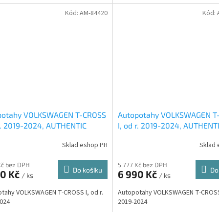
Kód:
AM-84420
Kód:
potahy VOLKSWAGEN T-CROSS
Autopotahy VOLKSWAGEN T
 r. 2019-2024, AUTHENTIC
I, od r. 2019-2024, AUTHENT
, žakar červený
DOBLO, žakar modrý
Sklad eshop PH
Sklad 
Kč bez DPH
5 777 Kč bez DPH
Do košíku
Do
90 Kč
6 990 Kč
/ ks
/ ks
tahy VOLKSWAGEN T-CROSS I, od r.
Autopotahy VOLKSWAGEN T-CROSS I
024
2019-2024