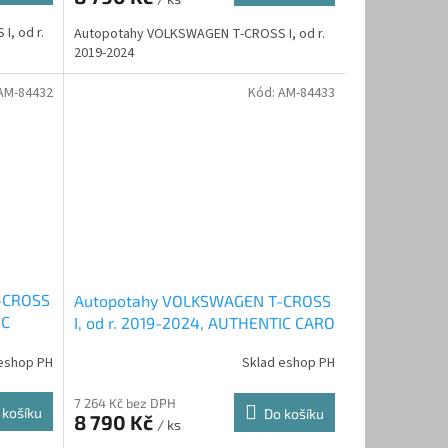
, od r.
Autopotahy VOLKSWAGEN T-CROSS I, od r.
2019-2024
AM-84432
Kód:
AM-84433
-CROSS
Autopotahy VOLKSWAGEN T-CROSS
IC
I, od r. 2019-2024, AUTHENTIC CARO
žluté
eshop PH
Sklad eshop PH
7 264 Kč bez DPH
 košíku
Do košíku
8 790 Kč
/ ks