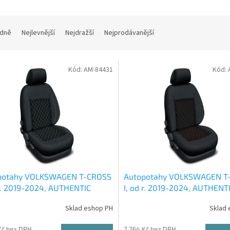
dně
Nejlevnější
Nejdražší
Nejprodávanější
Kód:
AM-84431
Kód:
potahy VOLKSWAGEN T-CROSS
Autopotahy VOLKSWAGEN T
 r. 2019-2024, AUTHENTIC
I, od r. 2019-2024, AUTHENT
bílé
CARO červené
Sklad eshop PH
Sklad 
Kč bez DPH
7 264 Kč bez DPH