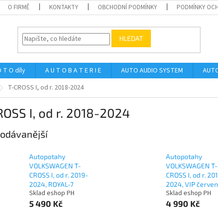
O FIRMĚ
KONTAKTY
OBCHODNÍ PODMÍNKY
PODMÍNKY OCH
HLEDAT
 T O díly
A U T O B A T E R I E
AUTO AUDIO SYSTEM
AUTO
T-CROSS I, od r. 2018-2024
OSS I, od r. 2018-2024
odávanější
Autopotahy
Autopotahy
VOLKSWAGEN T-
VOLKSWAGEN T-
CROSS I, od r. 2019-
CROSS I, od r. 20
2024, ROYAL-7
2024, VIP červe
Sklad eshop PH
Sklad eshop PH
5 490 Kč
4 990 Kč