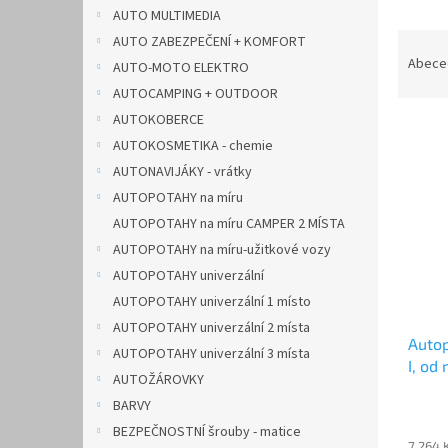
n
AUTO MULTIMEDIA
e
Ř
AUTO ZABEZPEČENÍ + KOMFORT
l
a
Abece
AUTO-MOTO ELEKTRO
z
AUTOCAMPING + OUTDOOR
e
AUTOKOBERCE
V
n
AUTOKOSMETIKA - chemie
ý
í
p
p
AUTONAVIJÁKY - vrátky
i
r
AUTOPOTAHY na míru
s
o
AUTOPOTAHY na míru CAMPER 2 MÍSTA
p
d
AUTOPOTAHY na míru-užitkové vozy
r
u
AUTOPOTAHY univerzální
o
k
d
AUTOPOTAHY univerzální 1 místo
t
u
ů
AUTOPOTAHY univerzální 2 místa
Auto
k
AUTOPOTAHY univerzální 3 místa
I, od
t
AUTOŽÁROVKY
CARO 
ů
BARVY
BEZPEČNOSTNÍ šrouby - matice
7 264 