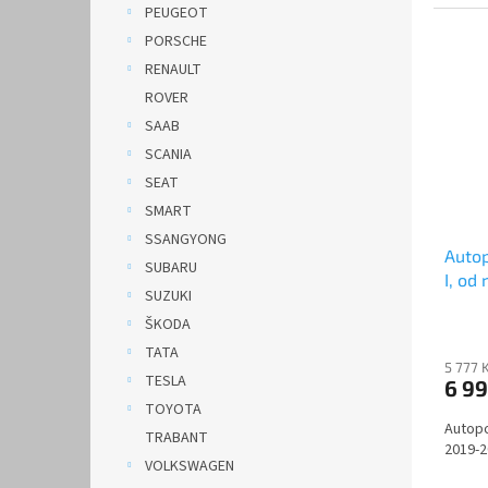
PEUGEOT
PORSCHE
RENAULT
ROVER
SAAB
SCANIA
SEAT
SMART
SSANGYONG
Auto
SUBARU
I, od
SUZUKI
DOBLO
ŠKODA
TATA
5 777 
TESLA
6 9
TOYOTA
Autopo
TRABANT
2019-2
VOLKSWAGEN