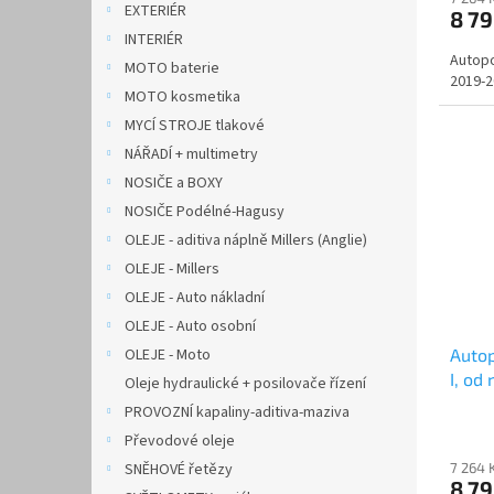
EXTERIÉR
8 7
INTERIÉR
Autopo
MOTO baterie
2019-2
MOTO kosmetika
MYCÍ STROJE tlakové
NÁŘADÍ + multimetry
NOSIČE a BOXY
NOSIČE Podélné-Hagusy
OLEJE - aditiva náplně Millers (Anglie)
OLEJE - Millers
OLEJE - Auto nákladní
OLEJE - Auto osobní
OLEJE - Moto
Auto
I, od
Oleje hydraulické + posilovače řízení
CARO
PROVOZNÍ kapaliny-aditiva-maziva
Převodové oleje
SNĚHOVÉ řetězy
7 264 
8 7