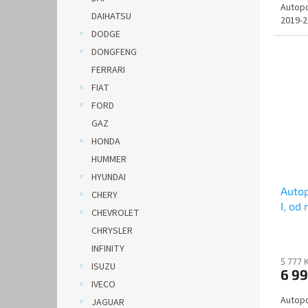
Autopo
DAIHATSU
2019-2
DODGE
DONGFENG
FERRARI
FIAT
FORD
GAZ
HONDA
HUMMER
HYUNDAI
Auto
CHERY
I, od
CHEVROLET
DOBL
CHRYSLER
INFINITY
5 777 
ISUZU
6 9
IVECO
Autopo
JAGUAR