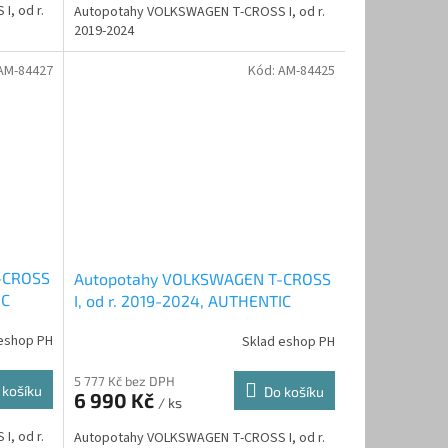
, od r.
Autopotahy VOLKSWAGEN T-CROSS I, od r.
2019-2024
AM-84427
Kód:
AM-84425
-CROSS
Autopotahy VOLKSWAGEN T-CROSS
IC
I, od r. 2019-2024, AUTHENTIC
DOBLO, matrix šedý
eshop PH
Sklad eshop PH
5 777 Kč bez DPH
 košíku
Do košíku
6 990 Kč
/ ks
, od r.
Autopotahy VOLKSWAGEN T-CROSS I, od r.