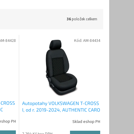
36
položek celkem
AM-84428
Kód:
AM-84434
-CROSS
Autopotahy VOLKSWAGEN T-CROSS
IC
I, od r. 2019-2024, AUTHENTIC CARO
hnědé
eshop PH
Sklad eshop PH
7 264 Kč bez DPH