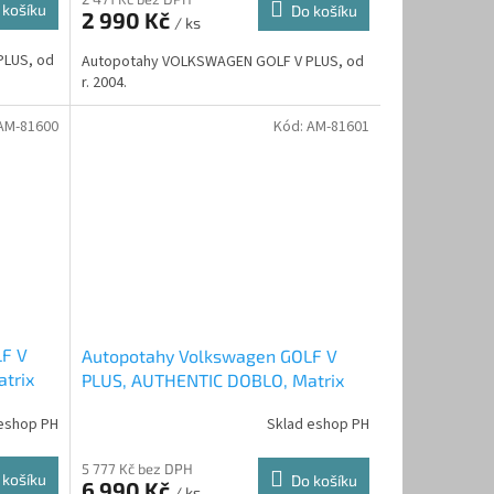
M
M
 košíku
Do košíku
2 990 Kč
/ ks
A
A
PLUS, od
Autopotahy VOLKSWAGEN GOLF V PLUS, od
r. 2004.
AM-81600
Kód:
AM-81601
LF V
Autopotahy Volkswagen GOLF V
trix
PLUS, AUTHENTIC DOBLO, Matrix
černý
eshop PH
Sklad eshop PH
5 777 Kč bez DPH
 košíku
Do košíku
6 990 Kč
/ ks