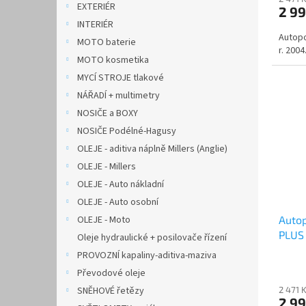
EXTERIÉR
2 9
INTERIÉR
Autop
MOTO baterie
r. 2004
MOTO kosmetika
MYCÍ STROJE tlakové
NÁŘADÍ + multimetry
NOSIČE a BOXY
NOSIČE Podélné-Hagusy
OLEJE - aditiva náplně Millers (Anglie)
OLEJE - Millers
OLEJE - Auto nákladní
OLEJE - Auto osobní
OLEJE - Moto
Auto
PLUS 
Oleje hydraulické + posilovače řízení
čern
PROVOZNÍ kapaliny-aditiva-maziva
Převodové oleje
SNĚHOVÉ řetězy
2 471 
2 9