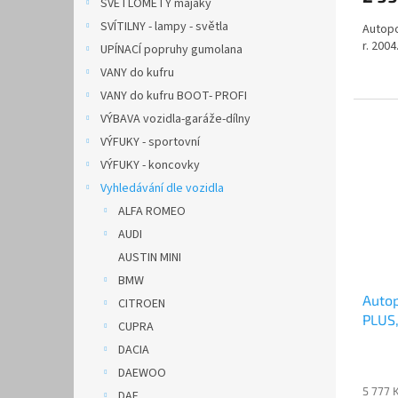
SVĚTLOMETY majáky
SVÍTILNY - lampy - světla
Autop
r. 2004
UPÍNACÍ popruhy gumolana
VANY do kufru
VANY do kufru BOOT- PROFI
VÝBAVA vozidla-garáže-dílny
VÝFUKY - sportovní
VÝFUKY - koncovky
Vyhledávání dle vozidla
ALFA ROMEO
AUDI
AUSTIN MINI
BMW
Auto
CITROEN
PLUS
CUPRA
šedý
DACIA
DAEWOO
5 777 
DAF