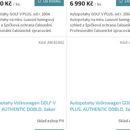
Do košíku
Do
90 Kč
6 990 Kč
/ ks
/ ks
tahy GOLF V PLUS. od r. 2004.
Autopotahy GOLF V PLUS. od r. 200
tahy na míru. Luxusní tuningový
Autopotahy na míru. Luxusní tunin
 a špičková ochrana čalounění.
vzhled a špičková ochrana čalouně
ionální čalounické zpracování.
Profesionální čalounické zpracován
bilová čalounická...
Automobilová čalounická...
Kód:
AM-81602
Kód:
potahy Volkswagen GOLF V
Autopotahy Volkswagen GO
, AUTHENTIC DOBLO, žakar
PLUS, AUTHENTIC DOBLO, ža
ený
modrý
Sklad eshop PH
Sklad 