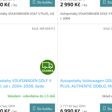
M
Do košíku
Do
90 Kč
2 990 Kč
/ ks
/ ks
A
otahy VOLKSWAGEN GOLF V PLUS, od
Autopotahy VOLKSWAGEN GOLF V 
.
r. 2004.
Kód:
AM-658-P2
Kód:
Z
ZDARMA
D
potahy VOLKSWAGEN GOLF V
Autopotahy Volkswagen GO
A
I, od r. 2004-2008, šedo
PLUS, AUTHENTIC DOBLO, Ma
é
béžový
R
Skladem - odesíláme do 1-5 dnů
Sklad 
M
Kč bez DPH
5 777 Kč bez DPH
Do košíku
Do
90 Kč
6 990 Kč
/ ks
/ ks