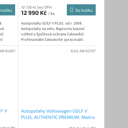
10 736 Kč bez DPH
 košíku
Do košíku
12 990 Kč
/ ks
4.
Autopotahy GOLF V PLUS. od r. 2004.
sní
Autopotahy na míru. Naprosto luxusní
ní.
vzhled a špičková ochrana čalounění.
í.
Profesionální čalounické zpracování.
Automobilová syntetická kůže...
AM-81607
Kód:
AM-81597
LF V
Autopotahy Volkswagen GOLF V
PLUS, AUTHENTIC PREMIUM, Matrix
béžový