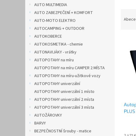
n
AUTO MULTIMEDIA
e
Ř
AUTO ZABEZPEČENÍ + KOMFORT
l
a
Abece
AUTO-MOTO ELEKTRO
z
AUTOCAMPING + OUTDOOR
e
AUTOKOBERCE
V
n
AUTOKOSMETIKA - chemie
ý
í
p
p
AUTONAVIJÁKY - vrátky
i
r
AUTOPOTAHY na míru
s
o
AUTOPOTAHY na míru CAMPER 2 MÍSTA
p
d
AUTOPOTAHY na míru-užitkové vozy
r
u
AUTOPOTAHY univerzální
o
k
d
AUTOPOTAHY univerzální 1 místo
t
u
ů
AUTOPOTAHY univerzální 2 místa
Auto
k
AUTOPOTAHY univerzální 3 místa
PLUS 
t
AUTOŽÁROVKY
ů
BARVY
BEZPEČNOSTNÍ šrouby - matice
2 471 