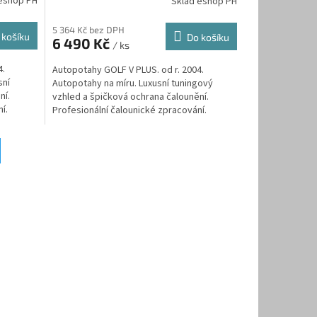
eshop PH
Sklad eshop PH
5 364 Kč bez DPH
 košíku
Do košíku
6 490 Kč
/ ks
4.
Autopotahy GOLF V PLUS. od r. 2004.
sní
Autopotahy na míru. Luxusní tuningový
ní.
vzhled a špičková ochrana čalounění.
í.
Profesionální čalounické zpracování.
Automobilová čalounická...