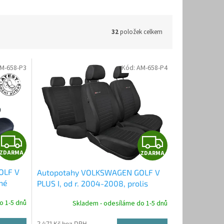
32
položek celkem
M-658-P3
Kód:
AM-658-P4
Z
Z
ZDARMA
ZDARMA
D
D
OLF V
Autopotahy VOLKSWAGEN GOLF V
A
A
rné
PLUS I, od r. 2004-2008, prolis
R
R
o 1-5 dnů
Skladem - odesíláme do 1-5 dnů
2 471 Kč bez DPH