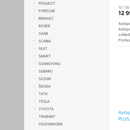
PEUGEOT
10 736
PORSCHE
12 
RENAULT
Autopo
ROVER
Autopo
SAAB
vzhled
Profes
SCANIA
Automo
SEAT
SMART
SSANGYONG
SUBARU
SUZUKI
ŠKODA
TATA
TESLA
TOYOTA
Auto
TRABANT
PLUS
VOLKSWAGEN
černo