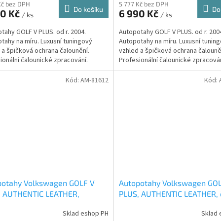
Kč bez DPH
5 777 Kč bez DPH
Do košíku
Do
90 Kč
6 990 Kč
/ ks
/ ks
tahy GOLF V PLUS. od r. 2004.
Autopotahy GOLF V PLUS. od r. 200
tahy na míru. Luxusní tuningový
Autopotahy na míru. Luxusní tunin
 a špičková ochrana čalounění.
vzhled a špičková ochrana čalouně
ionální čalounické zpracování.
Profesionální čalounické zpracován
bilová čalounická...
Automobilová čalounická...
Kód:
AM-81612
Kód:
potahy Volkswagen GOLF V
Autopotahy Volkswagen GO
, AUTHENTIC LEATHER,
PLUS, AUTHENTIC LEATHER, 
vočerné
Sklad eshop PH
Sklad 