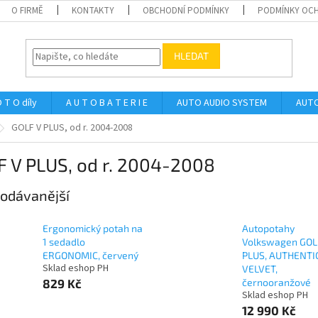
O FIRMĚ
KONTAKTY
OBCHODNÍ PODMÍNKY
PODMÍNKY OCH
HLEDAT
 T O díly
A U T O B A T E R I E
AUTO AUDIO SYSTEM
AUTO
GOLF V PLUS, od r. 2004-2008
F V PLUS, od r. 2004-2008
odávanější
Ergonomický potah na
Autopotahy
1 sedadlo
Volkswagen GOL
ERGONOMIC, červený
PLUS, AUTHENTI
Sklad eshop PH
VELVET,
829 Kč
černooranžové
Sklad eshop PH
12 990 Kč