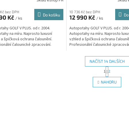
Sklad eshop PH
Sklad 
 Kč bez DPH
10 736 Kč bez DPH
Do košíku
Do
990 Kč
12 990 Kč
/ ks
/ ks
tahy GOLF V PLUS. od r. 2004.
Autopotahy GOLF V PLUS. od r. 200
tahy na míru. Naprosto luxusní
Autopotahy na míru. Naprosto luxu
 a špičková ochrana čalounění.
vzhled a špičková ochrana čalouně
ionální čalounické zpracování.
Profesionální čalounické zpracován
bilová syntetická kůže...
Automobilová syntetická kůže...
NAČÍST 14 DALŠÍCH
S
1
2
O
t
r
v
NAHORU
á
l
n
á
k
d
o
a
v
c
á
í
n
p
í
r
v