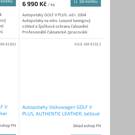
 košíku
Do košíku
6 990 Kč
/ ks
4.
Autopotahy GOLF V PLUS. od r. 2004.
gový
Autopotahy na míru. Luxusní tuningový
ní.
vzhled a špičková ochrana čalounění.
í.
Profesionální čalounické zpracování.
Automobilová čalounická...
AM-81603
Kód:
AM-81613
LF V
Autopotahy Volkswagen GOLF V
kar
PLUS, AUTHENTIC LEATHER, béžové
eshop PH
Sklad eshop PH