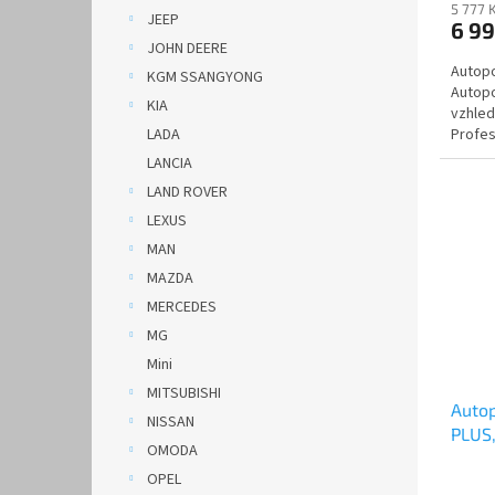
5 777 
JEEP
6 9
JOHN DEERE
Autopo
KGM SSANGYONG
Autopo
KIA
vzhled
LADA
Profes
Automo
LANCIA
LAND ROVER
LEXUS
MAN
MAZDA
MERCEDES
MG
Mini
MITSUBISHI
Auto
NISSAN
PLUS
OMODA
béžo
OPEL