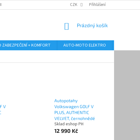
RANY OSOBNÍCH ÚDAJŮ
ODSTOUPENÍ OD KUPNÍ SMLOUVY
CZK
Přihlášení
REKLAMA
NÁKUPNÍ
Prázdný košík
KOŠÍK
 ZABEZPEČENÍ + KOMFORT
AUTO-MOTO ELEKTRO
AUTO MULT
Autopotahy
F V
Volkswagen GOLF V
C
PLUS, AUTHENTIC
VELVET, černohnědé
Sklad eshop PH
12 990 Kč