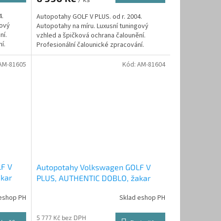
4.
Autopotahy GOLF V PLUS. od r. 2004.
gový
Autopotahy na míru. Luxusní tuningový
ní.
vzhled a špičková ochrana čalounění.
í.
Profesionální čalounické zpracování.
Automobilová čalounická...
AM-81605
Kód:
AM-81604
LF V
Autopotahy Volkswagen GOLF V
kar
PLUS, AUTHENTIC DOBLO, žakar
Avio
eshop PH
Sklad eshop PH
5 777 Kč bez DPH