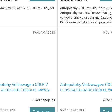
A
otahy VOLKSWAGEN GOLF V PLUS, od
Autopotahy GOLF V PLUS. od r. 200
.
Autopotahy na míru. Luxusní tunin
vzhled a špičková ochrana čalouně
Profesionální čalounické zpracován
Automobilová čalounická...
Kód:
AM-81599
Kód:
potahy Volkswagen GOLF V
Autopotahy Volkswagen GO
, AUTHENTIC DOBLO, Matrix
PLUS, AUTHENTIC DOBLO, ža
Audi
Sklad eshop PH
Sklad 
Kč bez DPH
5 777 Kč bez DPH