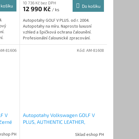
10 736 Kč bez DPH
 košíku
Do košíku
12 990 Kč
/ ks
4.
Autopotahy GOLF V PLUS. od r. 2004.
gový
Autopotahy na míru. Naprosto luxusní
ní.
vzhled a špičková ochrana čalounění.
í.
Profesionální čalounické zpracování.
Automobilová syntetická kůže...
AM-81606
Kód:
AM-81608
LF V
Autopotahy Volkswagen GOLF V
černé
PLUS, AUTHENTIC LEATHER,
černobéžové
eshop PH
Sklad eshop PH