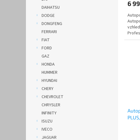
6 9
DAIHATSU
Autopo
DODGE
Autopo
DONGFENG
vzhled
FERRARI
Profes
Automo
FIAT
FORD
GAZ
HONDA
HUMMER
HYUNDAI
CHERY
CHEVROLET
CHRYSLER
Auto
INFINITY
PLUS
ISUZU
červ
IVECO
JAGUAR