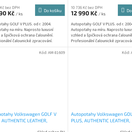
 Kč bez DPH
10 736 Kč bez DPH
Do košíku
Do
990 Kč
12 990 Kč
/ ks
/ ks
tahy GOLF V PLUS. od r. 2004.
Autopotahy GOLF V PLUS. od r. 200
tahy na míru. Naprosto luxusní
Autopotahy na míru. Naprosto luxu
 a špičková ochrana čalounění.
vzhled a špičková ochrana čalouně
ionální čalounické zpracování.
Profesionální čalounické zpracován
bilová syntetická kůže...
Automobilová syntetická kůže...
Kód:
AM-81609
Kód:
potahy Volkswagen GOLF V
Autopotahy Volkswagen GO
, AUTHENTIC LEATHER,
PLUS, AUTHENTIC LEATHER,
bílé
černošedé