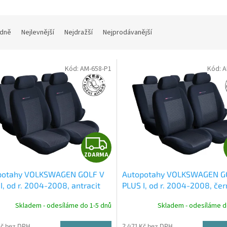
dně
Nejlevnější
Nejdražší
Nejprodávanější
Kód:
AM-658-P1
Kód:
A
Z
ZDARMA
D
potahy VOLKSWAGEN GOLF V
Autopotahy VOLKSWAGEN G
A
I, od r. 2004-2008, antracit
PLUS I, od r. 2004-2008, če
R
Skladem - odesíláme do 1-5 dnů
Skladem - odesíláme d
Kč bez DPH
2 471 Kč bez DPH