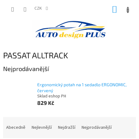
Přejít
NÁKUP
na
CZK
obsah
KOŠÍK
PASSAT ALLTRACK
Nejprodávanější
Ergonomický potah na 1 sedadlo ERGONOMIC,
červený
Sklad eshop PH
829 Kč
Ř
a
Abecedně
Nejlevnější
Nejdražší
Nejprodávanější
z