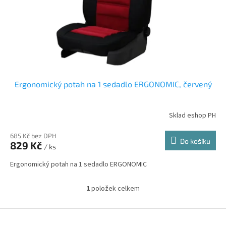
d
u
k
t
ů
Ergonomický potah na 1 sedadlo ERGONOMIC, červený
Sklad eshop PH
685 Kč bez DPH
Do košíku
829 Kč
/ ks
Ergonomický potah na 1 sedadlo ERGONOMIC
1
položek celkem
O
v
l
Z
á
á