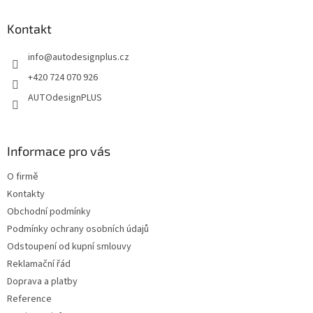
d
p
a
a
Kontakt
c
t
í
info
@
autodesignplus.cz
í
p
r
+420 724 070 926
v
AUTOdesignPLUS
k
y
v
ý
Informace pro vás
p
i
O firmě
s
u
Kontakty
Obchodní podmínky
Podmínky ochrany osobních údajů
Odstoupení od kupní smlouvy
Reklamační řád
Doprava a platby
Reference