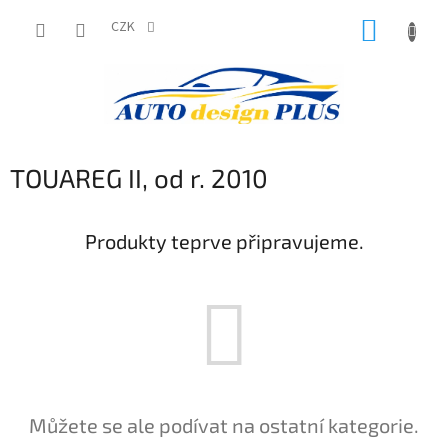
Přejít
NÁKUP
na
CZK
obsah
KOŠÍK
TOUAREG II, od r. 2010
Produkty teprve připravujeme.
Můžete se ale podívat na ostatní kategorie.