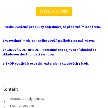
ZPĚT DO OBCHODU
Prosím uvedené produkty objednávejte před vaším odběrem.
S vyzvednutím objednaného zboží počkejte na naší výzvu.
SKLADOVÁ DOSTUPNOST kamenné prodejny není shodná se
skladovou dostupností e-shopu.
e-SHOP využívá k expedici externích skladových zásob.
Z
á
p
a
Kontakt
t
info
@
autodesignplus.cz
í
+420 724 070 926