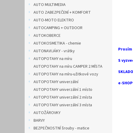
n
AUTO MULTIMEDIA
e
AUTO ZABEZPEČENÍ + KOMFORT
l
AUTO-MOTO ELEKTRO
AUTOCAMPING + OUTDOOR
AUTOKOBERCE
AUTOKOSMETIKA - chemie
Prosím
AUTONAVIJÁKY - vrátky
AUTOPOTAHY na míru
S vyzve
AUTOPOTAHY na míru CAMPER 2 MÍSTA
SKLADO
AUTOPOTAHY na míru-užitkové vozy
AUTOPOTAHY univerzální
e-SHOP 
AUTOPOTAHY univerzální 1 místo
AUTOPOTAHY univerzální 2 místa
AUTOPOTAHY univerzální 3 místa
AUTOŽÁROVKY
BARVY
BEZPEČNOSTNÍ šrouby - matice