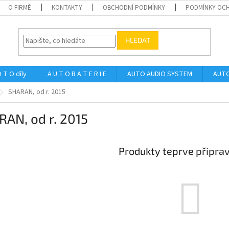
O FIRMĚ
KONTAKTY
OBCHODNÍ PODMÍNKY
PODMÍNKY OCH
HLEDAT
 T O díly
A U T O B A T E R I E
AUTO AUDIO SYSTEM
AUTO
SHARAN, od r. 2015
AN, od r. 2015
Produkty teprve připra