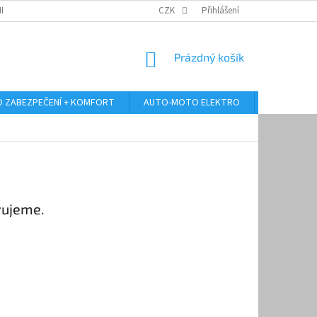
RANY OSOBNÍCH ÚDAJŮ
ODSTOUPENÍ OD KUPNÍ SMLOUVY
CZK
Přihlášení
REKLAMA
NÁKUPNÍ
Prázdný košík
KOŠÍK
 ZABEZPEČENÍ + KOMFORT
AUTO-MOTO ELEKTRO
AUTO MULT
vujeme.