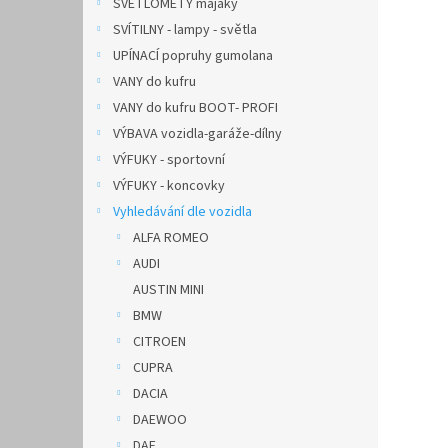
SVĚTLOMETY majáky
SVÍTILNY - lampy - světla
UPÍNACÍ popruhy gumolana
VANY do kufru
VANY do kufru BOOT- PROFI
VÝBAVA vozidla-garáže-dílny
VÝFUKY - sportovní
VÝFUKY - koncovky
Vyhledávání dle vozidla
ALFA ROMEO
AUDI
AUSTIN MINI
BMW
CITROEN
CUPRA
DACIA
DAEWOO
DAF