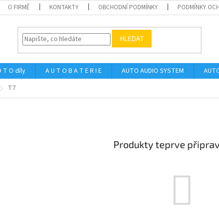
O FIRMĚ
KONTAKTY
OBCHODNÍ PODMÍNKY
PODMÍNKY OCH
HLEDAT
 T O díly
A U T O B A T E R I E
AUTO AUDIO SYSTEM
AUTO
T7
Produkty teprve připra