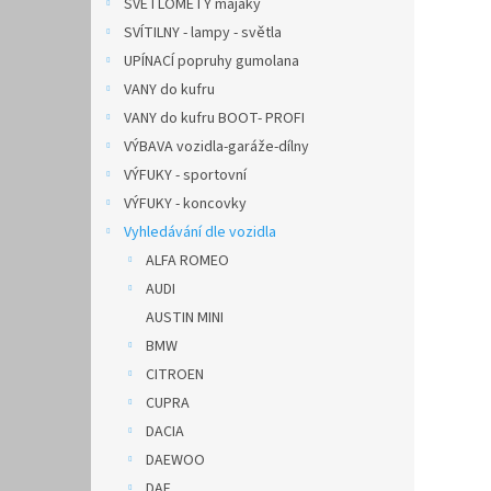
SVĚTLOMETY majáky
SVÍTILNY - lampy - světla
UPÍNACÍ popruhy gumolana
VANY do kufru
VANY do kufru BOOT- PROFI
VÝBAVA vozidla-garáže-dílny
VÝFUKY - sportovní
VÝFUKY - koncovky
Vyhledávání dle vozidla
ALFA ROMEO
AUDI
AUSTIN MINI
BMW
CITROEN
CUPRA
DACIA
DAEWOO
DAF