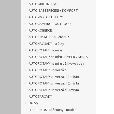
n
AUTO MULTIMEDIA
e
AUTO ZABEZPEČENÍ + KOMFORT
l
AUTO-MOTO ELEKTRO
AUTOCAMPING + OUTDOOR
AUTOKOBERCE
AUTOKOSMETIKA - chemie
AUTONAVIJÁKY - vrátky
AUTOPOTAHY na míru
AUTOPOTAHY na míru CAMPER 2 MÍSTA
AUTOPOTAHY na míru-užitkové vozy
AUTOPOTAHY univerzální
AUTOPOTAHY univerzální 1 místo
AUTOPOTAHY univerzální 2 místa
AUTOPOTAHY univerzální 3 místa
AUTOŽÁROVKY
BARVY
BEZPEČNOSTNÍ šrouby - matice