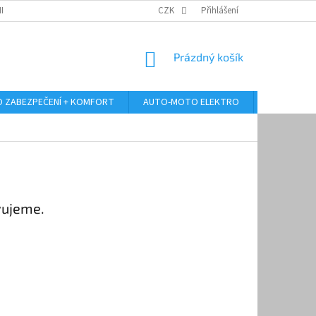
RANY OSOBNÍCH ÚDAJŮ
ODSTOUPENÍ OD KUPNÍ SMLOUVY
CZK
Přihlášení
REKLAMA
NÁKUPNÍ
Prázdný košík
KOŠÍK
 ZABEZPEČENÍ + KOMFORT
AUTO-MOTO ELEKTRO
AUTO MULT
vujeme.