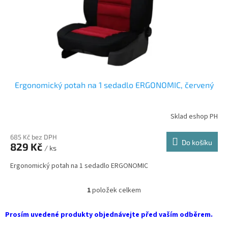
d
u
k
t
ů
Ergonomický potah na 1 sedadlo ERGONOMIC, červený
Sklad eshop PH
685 Kč bez DPH
Do košíku
829 Kč
/ ks
Ergonomický potah na 1 sedadlo ERGONOMIC
1
položek celkem
O
v
l
Prosím uvedené produkty objednávejte před vaším odběrem.
á