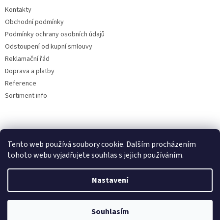
Kontakty
Obchodní podmínky
Podmínky ochrany osobních údajů
Odstoupení od kupní smlouvy
Reklamační řád
Doprava a platby
Reference
Sortiment info
Reklamační řád
Tento web používá soubory cookie. Dalším procházením
tohoto webu vyjadřujete souhlas s jejich používáním.
Nastavení
Vytvořil Shoptet
Souhlasím
Copyright 2026
AUTOdesignPLUS
. Všechna práva vyhrazena.