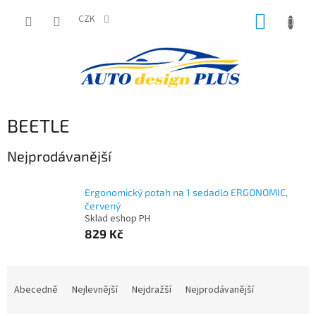
Přejít
NÁKUP
na
CZK
obsah
KOŠÍK
BEETLE
Nejprodávanější
Ergonomický potah na 1 sedadlo ERGONOMIC,
červený
Sklad eshop PH
829 Kč
Ř
a
Abecedně
Nejlevnější
Nejdražší
Nejprodávanější
z