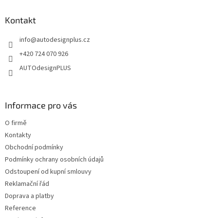
d
p
a
a
Kontakt
c
t
í
info
@
autodesignplus.cz
í
p
r
+420 724 070 926
v
AUTOdesignPLUS
k
y
v
ý
Informace pro vás
p
i
O firmě
s
u
Kontakty
Obchodní podmínky
Podmínky ochrany osobních údajů
Odstoupení od kupní smlouvy
Reklamační řád
Doprava a platby
Reference