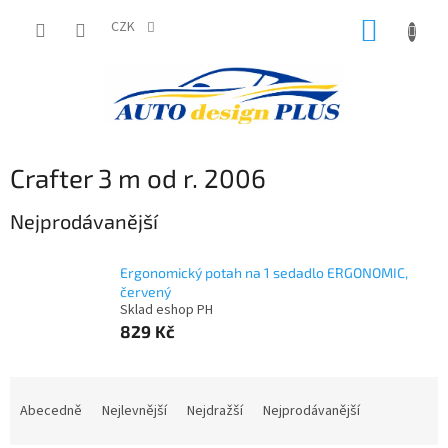
Přejít
NÁKUP
na
CZK
obsah
KOŠÍK
Crafter 3 m od r. 2006
Nejprodávanější
Ergonomický potah na 1 sedadlo ERGONOMIC,
červený
Sklad eshop PH
829 Kč
Ř
a
Abecedně
Nejlevnější
Nejdražší
Nejprodávanější
z