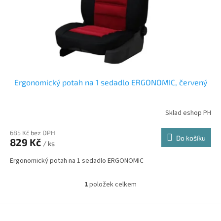
d
u
k
t
ů
Ergonomický potah na 1 sedadlo ERGONOMIC, červený
Sklad eshop PH
685 Kč bez DPH
Do košíku
829 Kč
/ ks
Ergonomický potah na 1 sedadlo ERGONOMIC
1
položek celkem
O
v
l
Z
á
á