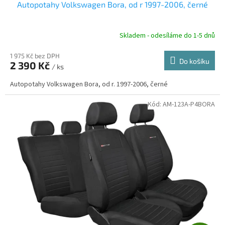
Autopotahy Volkswagen Bora, od r 1997-2006, černé
A
R
Skladem - odesíláme do 1-5 dnů
1 975 Kč bez DPH
Do košíku
2 390 Kč
/ ks
A
Autopotahy Volkswagen Bora, od r. 1997-2006, černé
Kód:
AM-123A-P4BORA