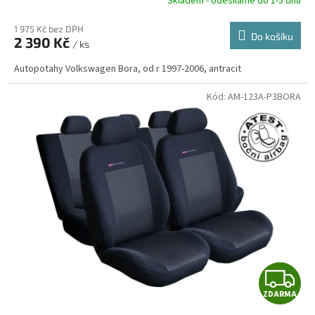
R
Skladem - odesíláme do 1-5 dnů
1 975 Kč bez DPH
Do košíku
2 390 Kč
/ ks
A
Autopotahy Volkswagen Bora, od r 1997-2006, antracit
Kód:
AM-123A-P3BORA
Z
ZDARMA
D