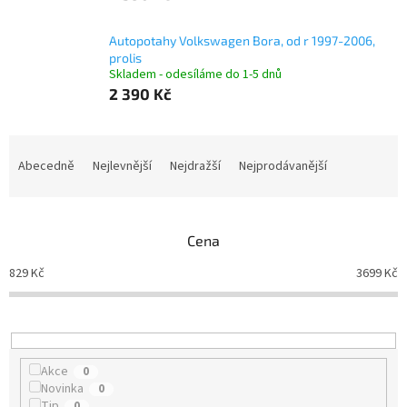
Autopotahy Volkswagen Bora, od r 1997-2006,
prolis
Skladem - odesíláme do 1-5 dnů
2 390 Kč
Ř
a
Abecedně
Nejlevnější
Nejdražší
Nejprodávanější
z
e
n
Cena
í
p
829
Kč
3699
Kč
r
o
d
u
k
Akce
0
t
Novinka
0
ů
Tip
0