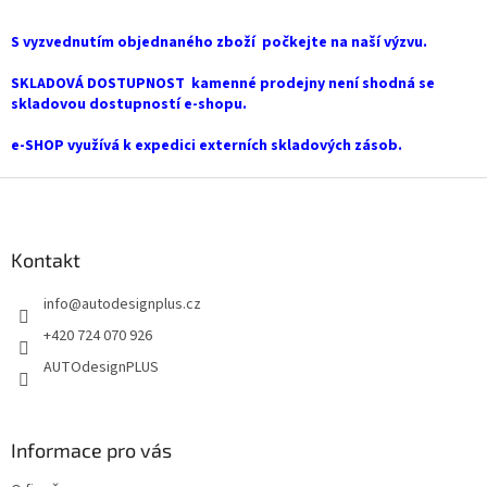
d
a
S vyzvednutím objednaného zboží počkejte na naší výzvu.
c
í
SKLADOVÁ DOSTUPNOST kamenné prodejny není shodná se
p
skladovou dostupností e-shopu.
r
v
e-SHOP využívá k expedici externích skladových zásob.
k
y
Z
v
á
ý
p
p
a
Kontakt
i
t
s
info
@
autodesignplus.cz
í
u
+420 724 070 926
AUTOdesignPLUS
Informace pro vás