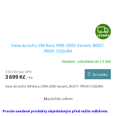
Z
ZDARMA
D
Vana do kufru VW Bora 1999-2005 Variant, BOOT-
A
PROFI CODURA
R
Skladem - odesíláme do 1-5 dnů
3 057 Kč bez DPH
Do košíku
3 699 Kč
/ ks
A
Vana do kufru VW Bora 1999-2005 Variant, BOOT- PROFI CODURA
10
položek celkem
O
v
l
Prosím uvedené produkty objednávejte před vaším odběrem.
á