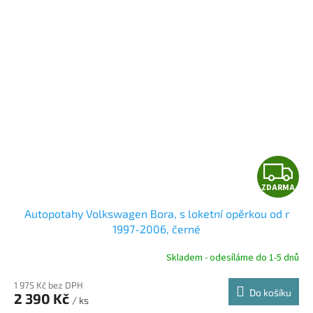
Z
ZDARMA
D
Autopotahy Volkswagen Bora, s loketní opěrkou od r
A
1997-2006, černé
R
Skladem - odesíláme do 1-5 dnů
1 975 Kč bez DPH
Do košíku
2 390 Kč
/ ks