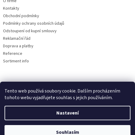
O firmě
Kontakty
Obchodní podmínky
Podmínky ochrany osobních údajů
Odstoupení od kupní smlouvy
Reklamační řád
Doprava a platby
Reference
Sortiment info
Reklamační řád
Tento web používá soubory cookie. Dalším procházením
tohoto webu vyjadřujete souhlas s jejich používáním.
Nastavení
Vytvořil Shoptet
Souhlasím
Copyright 2026
AUTOdesignPLUS
. Všechna práva vyhrazena.