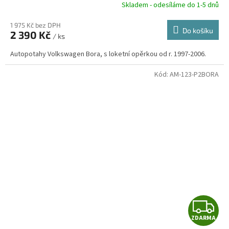
R
Skladem - odesíláme do 1-5 dnů
1 975 Kč bez DPH
Do košíku
2 390 Kč
/ ks
A
Autopotahy Volkswagen Bora, s loketní opěrkou od r. 1997-2006.
Kód:
AM-123-P2BORA
Z
ZDARMA
D