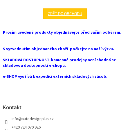
ZPĚT DO OBCHODU
Prosím uvedené produkty objednávejte před vaším odběrem.
S vyzvednutím objednaného zboží počkejte na naší výzvu.
SKLADOVÁ DOSTUPNOST kamenné prodejny není shodná se
skladovou dostupností e-shopu.
e-SHOP využívá k expedici externích skladových zásob.
Z
á
p
a
Kontakt
t
info
@
autodesignplus.cz
í
+420 724 070 926