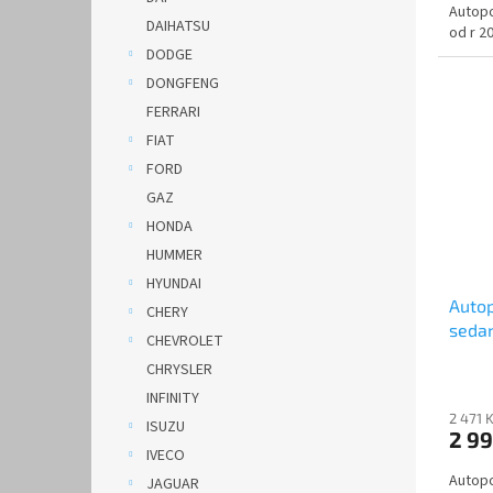
Autopo
DAIHATSU
od r 2
DODGE
DONGFENG
FERRARI
FIAT
FORD
GAZ
HONDA
HUMMER
HYUNDAI
Autop
CHERY
sedan
CHEVROLET
CHRYSLER
INFINITY
2 471 
ISUZU
2 9
IVECO
Autopo
JAGUAR