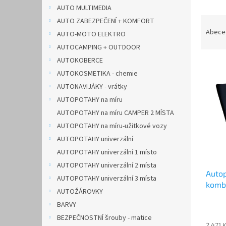
n
AUTO MULTIMEDIA
e
Ř
AUTO ZABEZPEČENÍ + KOMFORT
l
a
Abece
AUTO-MOTO ELEKTRO
z
AUTOCAMPING + OUTDOOR
e
AUTOKOBERCE
V
n
AUTOKOSMETIKA - chemie
ý
í
p
p
AUTONAVIJÁKY - vrátky
i
r
AUTOPOTAHY na míru
s
o
AUTOPOTAHY na míru CAMPER 2 MÍSTA
p
d
AUTOPOTAHY na míru-užitkové vozy
r
u
AUTOPOTAHY univerzální
o
k
d
AUTOPOTAHY univerzální 1 místo
t
u
ů
AUTOPOTAHY univerzální 2 místa
Autop
k
AUTOPOTAHY univerzální 3 místa
kombi
t
AUTOŽÁROVKY
ů
BARVY
BEZPEČNOSTNÍ šrouby - matice
2 471 