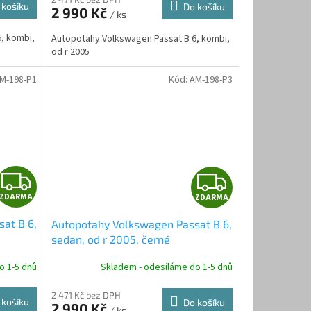
M
M
 košíku
Do košíku
2 990 Kč
/ ks
A
A
, kombi,
Autopotahy Volkswagen Passat B 6, kombi,
od r 2005
M-198-P1
Kód:
AM-198-P3
Z
Z
ZDARMA
ZDARMA
D
D
at B 6,
Autopotahy Volkswagen Passat B 6,
A
A
sedan, od r 2005, černé
R
R
o 1-5 dnů
Skladem - odesíláme do 1-5 dnů
M
M
2 471 Kč bez DPH
 košíku
Do košíku
2 990 Kč
/ ks