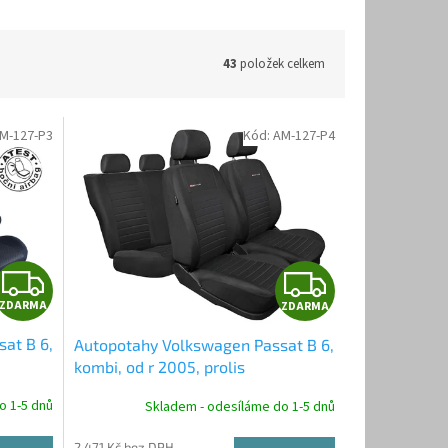
43
položek celkem
M-127-P3
Kód:
AM-127-P4
Z
Z
ZDARMA
ZDARMA
D
D
at B 6,
Autopotahy Volkswagen Passat B 6,
A
A
kombi, od r 2005, prolis
R
R
o 1-5 dnů
Skladem - odesíláme do 1-5 dnů
2 471 Kč bez DPH