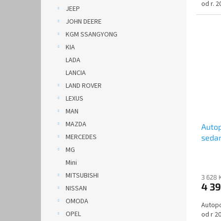
od r. 
JEEP
JOHN DEERE
KGM SSANGYONG
KIA
LADA
LANCIA
LAND ROVER
LEXUS
MAN
MAZDA
Autop
MERCEDES
sedan
alcan
MG
Mini
MITSUBISHI
3 628 
4 3
NISSAN
OMODA
Autopo
OPEL
od r 2