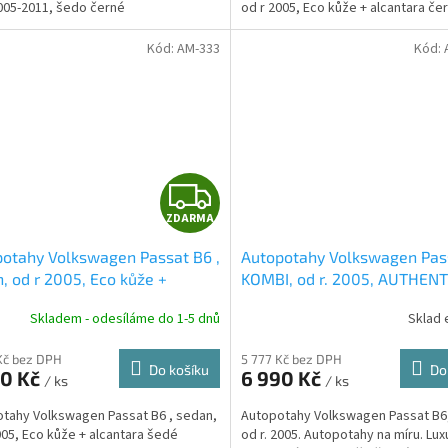
2005-2011, šedo černé
od r 2005, Eco kůže + alcantara če
Kód:
AM-333
Kód:
Z
ZDARMA
D
otahy Volkswagen Passat B6 ,
Autopotahy Volkswagen Pas
A
, od r 2005, Eco kůže +
KOMBI, od r. 2005, AUTHENT
tara šedé
DOBLO, Matrix béžový
R
Skladem - odesíláme do 1-5 dnů
Sklad 
M
Kč bez DPH
5 777 Kč bez DPH
Do košíku
Do
90 Kč
6 990 Kč
/ ks
/ ks
A
tahy Volkswagen Passat B6 , sedan,
Autopotahy Volkswagen Passat B6
005, Eco kůže + alcantara šedé
od r. 2005. Autopotahy na míru. Lux