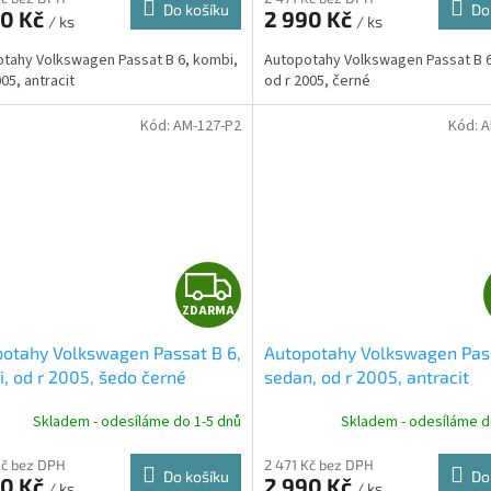
M
Do košíku
Do
90 Kč
2 990 Kč
/ ks
/ ks
A
tahy Volkswagen Passat B 6, kombi,
Autopotahy Volkswagen Passat B 6
05, antracit
od r 2005, černé
Kód:
AM-127-P2
Kód:
A
Z
ZDARMA
D
otahy Volkswagen Passat B 6,
Autopotahy Volkswagen Pass
A
, od r 2005, šedo černé
sedan, od r 2005, antracit
R
Skladem - odesíláme do 1-5 dnů
Skladem - odesíláme d
M
Kč bez DPH
2 471 Kč bez DPH
Do košíku
Do
90 Kč
2 990 Kč
/ ks
/ ks