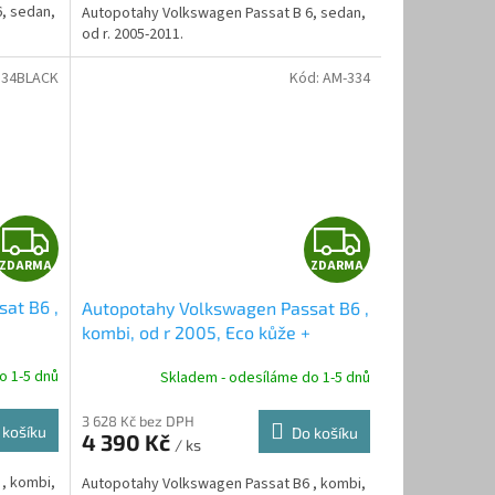
A
A
, sedan,
Autopotahy Volkswagen Passat B 6, sedan,
od r. 2005-2011.
334BLACK
Kód:
AM-334
Z
Z
ZDARMA
ZDARMA
D
D
at B6 ,
Autopotahy Volkswagen Passat B6 ,
A
A
kombi, od r 2005, Eco kůže +
alcantara šedé
R
R
o 1-5 dnů
Skladem - odesíláme do 1-5 dnů
M
M
3 628 Kč bez DPH
 košíku
Do košíku
4 390 Kč
/ ks
A
A
, kombi,
Autopotahy Volkswagen Passat B6 , kombi,