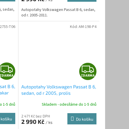
A
A
, sedan,
Autopotahy Volkswagen Passat B 6, sedan,
od r. 2005-2011.
2755-T06
Kód:
AM-198-P4
Z
Z
ZDARMA
ZDARMA
D
D
at B 6,
Autopotahy Volkswagen Passat B 6,
A
A
akar
sedan, od r 2005, prolis
R
R
o 1-5 dnů
Skladem - odesíláme do 1-5 dnů
M
M
2 471 Kč bez DPH
 košíku
Do košíku
2 990 Kč
/ ks