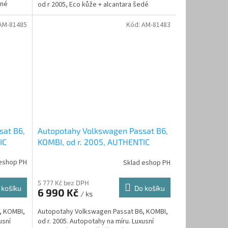
rné
od r 2005, Eco kůže + alcantara šedé
AM-81485
Kód:
AM-81483
sat B6,
Autopotahy Volkswagen Passat B6,
IC
KOMBI, od r. 2005, AUTHENTIC
DOBLO, Matrix černý
eshop PH
Sklad eshop PH
5 777 Kč bez DPH
 košíku
Do košíku
6 990 Kč
/ ks
, KOMBI,
Autopotahy Volkswagen Passat B6, KOMBI,
usní
od r. 2005. Autopotahy na míru. Luxusní