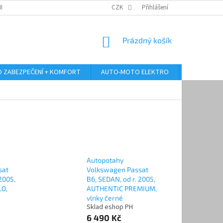
RANY OSOBNÍCH ÚDAJŮ
ODSTOUPENÍ OD KUPNÍ SMLOUVY
CZK
Přihlášení
REKLAMA
NÁKUPNÍ
Prázdný košík
KOŠÍK
 ZABEZPEČENÍ + KOMFORT
AUTO-MOTO ELEKTRO
AUTO MULT
Autopotahy
sat
Volkswagen Passat
2005,
B6, SEDAN, od r. 2005,
O,
AUTHENTIC PREMIUM,
vlnky černé
Sklad eshop PH
6 490 Kč