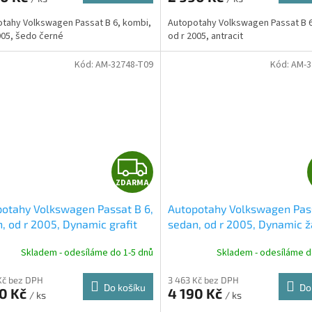
A
tahy Volkswagen Passat B 6, kombi,
Autopotahy Volkswagen Passat B 6
005, šedo černé
od r 2005, antracit
Kód:
AM-32748-T09
Kód:
AM-3
Z
ZDARMA
D
otahy Volkswagen Passat B 6,
Autopotahy Volkswagen Pass
A
, od r 2005, Dynamic grafit
sedan, od r 2005, Dynamic ž
tmavý
R
Skladem - odesíláme do 1-5 dnů
Skladem - odesíláme d
M
Kč bez DPH
3 463 Kč bez DPH
Do košíku
Do
90 Kč
4 190 Kč
/ ks
/ ks