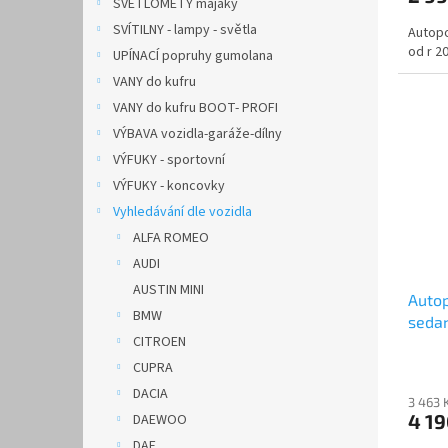
SVĚTLOMETY majáky
SVÍTILNY - lampy - světla
Autopo
od r 2
UPÍNACÍ popruhy gumolana
VANY do kufru
VANY do kufru BOOT- PROFI
VÝBAVA vozidla-garáže-dílny
VÝFUKY - sportovní
VÝFUKY - koncovky
Vyhledávání dle vozidla
ALFA ROMEO
AUDI
AUSTIN MINI
Autop
BMW
sedan
CITROEN
CUPRA
DACIA
3 463 
4 1
DAEWOO
DAF