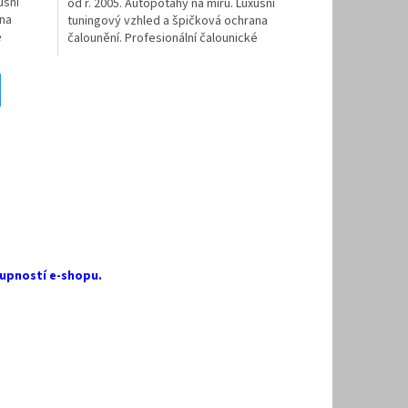
usní
od r. 2005. Autopotahy na míru. Luxusní
ana
tuningový vzhled a špičková ochrana
é
čalounění. Profesionální čalounické
zpracování. Dvojité...
upností e-shopu.