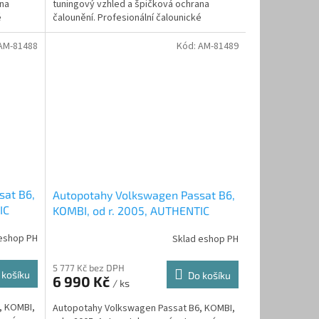
ana
tuningový vzhled a špičková ochrana
é
čalounění. Profesionální čalounické
zpracování. Dvojité...
AM-81488
Kód:
AM-81489
sat B6,
Autopotahy Volkswagen Passat B6,
IC
KOMBI, od r. 2005, AUTHENTIC
DOBLO, žakar Avio
eshop PH
Sklad eshop PH
5 777 Kč bez DPH
 košíku
Do košíku
6 990 Kč
/ ks
, KOMBI,
Autopotahy Volkswagen Passat B6, KOMBI,