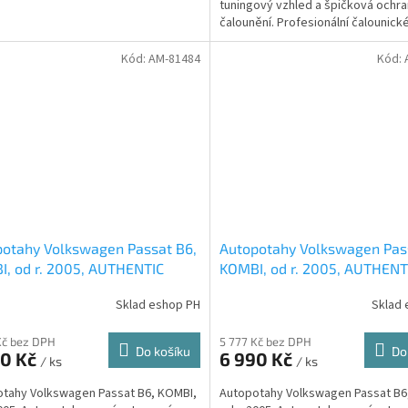
tuningový vzhled a špičková ochr
čalounění. Profesionální čalounick
zpracování. Dvojité...
Kód:
AM-81484
Kód:
otahy Volkswagen Passat B6,
Autopotahy Volkswagen Pas
, od r. 2005, AUTHENTIC
KOMBI, od r. 2005, AUTHENT
, Matrix šedý
DOBLO, žakar Audi
Sklad eshop PH
Sklad 
Kč bez DPH
5 777 Kč bez DPH
Do košíku
Do
90 Kč
6 990 Kč
/ ks
/ ks
tahy Volkswagen Passat B6, KOMBI,
Autopotahy Volkswagen Passat B6