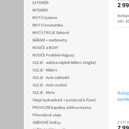
EXTERIÉR
2 9
INTERIÉR
Autopo
MOTO baterie
od r 20
MOTO kosmetika
MYCÍ STROJE tlakové
NÁŘADÍ + multimetry
NOSIČE a BOXY
NOSIČE Podélné-Hagusy
OLEJE - aditiva náplně Millers (Anglie)
OLEJE - Millers
OLEJE - Auto nákladní
OLEJE - Auto osobní
OLEJE - Moto
Autop
kombi
Oleje hydraulické + posilovače řízení
PROVOZNÍ kapaliny-aditiva-maziva
Převodové oleje
SNĚHOVÉ řetězy
2 471 
2 9