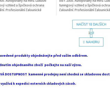
2005. Autopotahy na míru. Luxusní
od r. 2005. Autopotahy na míru. Lux
ový vzhled a špičková ochrana
tuningový vzhled a špičková ochr
ění. Profesionální čalounické
čalounění. Profesionální čalounick
ání. Dvojité...
zpracování. Dvojité...
NAČÍST 18 DALŠÍCH
S
1
3
O
t
r
v
NAHORU
á
l
n
á
k
d
 uvedené produkty objednávejte před vaším odběrem.
o
a
v
c
á
dnutím objednaného zboží počkejte na naší výzvu.
í
n
p
í
VÁ DOSTUPNOST kamenné prodejny není shodná se skladovou dost
r
v
využívá k expedici externích skladových zásob.
k
y
v
ý
p
i