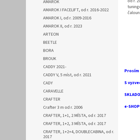
od r. 
AMAROK
tuning
AMAROK I FACELIFT, od r. 2016-2022
čaloun
AMAROK I, od r. 2009-2016
zpracov
AMAROK II, od r. 2023
ARTEON
BEETLE
BORA
BROUK
CADDY 2021-
Prosím
CADDY V, 5 míst, od r. 2021
S vyzve
CADY
CARAVELLE
SKLADO
CRAFTER
e-SHOP 
Crafter 3 m od r. 2006
CRAFTER, 1+1, 2 MÍSTA, od r. 2017
CRAFTER, 1+2, 3 MÍSTA, od r. 2017
CRAFTER, 1+2+4, DOUBLECABINA, od r.
2017