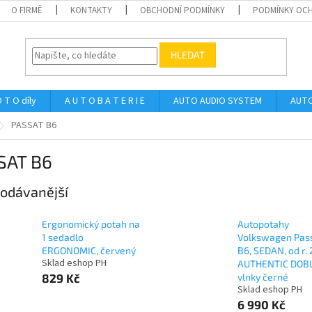
O FIRMĚ
KONTAKTY
OBCHODNÍ PODMÍNKY
PODMÍNKY OCH
HLEDAT
 T O díly
A U T O B A T E R I E
AUTO AUDIO SYSTEM
AUTO
PASSAT B6
SAT B6
odávanější
Ergonomický potah na
Autopotahy
1 sedadlo
Volkswagen Pas
ERGONOMIC, červený
B6, SEDAN, od r. 
Sklad eshop PH
AUTHENTIC DOBL
829 Kč
vlnky černé
Sklad eshop PH
6 990 Kč