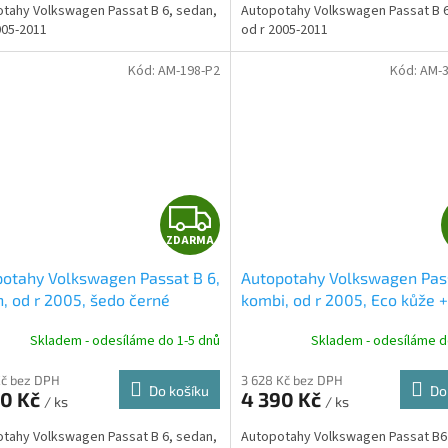
A
tahy Volkswagen Passat B 6, sedan,
Autopotahy Volkswagen Passat B 6
005-2011
od r 2005-2011
Kód:
AM-198-P2
Kód:
AM-
Z
ZDARMA
D
otahy Volkswagen Passat B 6,
Autopotahy Volkswagen Pass
A
, od r 2005, šedo černé
kombi, od r 2005, Eco kůže +
alcantara černé
R
Skladem - odesíláme do 1-5 dnů
Skladem - odesíláme d
M
Kč bez DPH
3 628 Kč bez DPH
Do košíku
Do
90 Kč
4 390 Kč
/ ks
/ ks
A
tahy Volkswagen Passat B 6, sedan,
Autopotahy Volkswagen Passat B6 