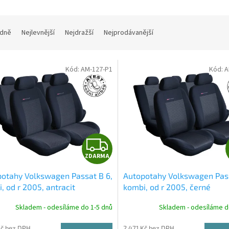
dně
Nejlevnější
Nejdražší
Nejprodávanější
Kód:
AM-127-P1
Kód:
A
Z
ZDARMA
D
otahy Volkswagen Passat B 6,
Autopotahy Volkswagen Pass
A
, od r 2005, antracit
kombi, od r 2005, černé
R
Skladem - odesíláme do 1-5 dnů
Skladem - odesíláme d
Kč bez DPH
2 471 Kč bez DPH