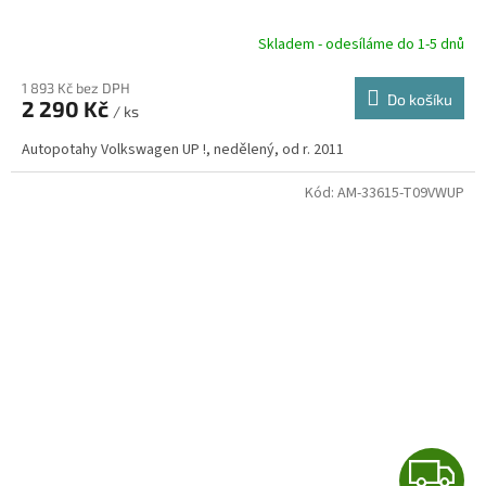
A
R
Skladem - odesíláme do 1-5 dnů
1 893 Kč bez DPH
Do košíku
2 290 Kč
/ ks
A
Autopotahy Volkswagen UP !, nedělený, od r. 2011
Kód:
AM-33615-T09VWUP
Z