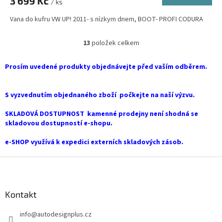
3 699 Kč
/ ks
Vana do kufru VW UP! 2011- s nízkym dnem, BOOT- PROFI CODURA
13
položek celkem
O
v
l
Prosím uvedené produkty objednávejte před vaším odběrem.
á
d
a
S vyzvednutím objednaného zboží počkejte na naší výzvu.
c
í
SKLADOVÁ DOSTUPNOST kamenné prodejny není shodná se
p
skladovou dostupností e-shopu.
r
v
e-SHOP využívá k expedici externích skladových zásob.
k
y
Z
v
á
ý
p
p
a
Kontakt
i
t
s
info
@
autodesignplus.cz
í
u