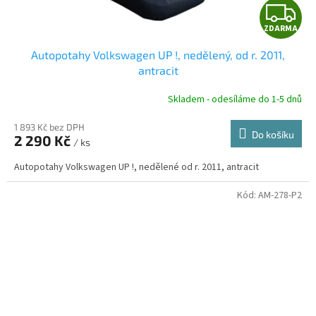
Z
ZDARMA
D
Autopotahy Volkswagen UP !, nedělený, od r. 2011,
A
antracit
R
Skladem - odesíláme do 1-5 dnů
1 893 Kč bez DPH
Do košíku
2 290 Kč
/ ks
A
Autopotahy Volkswagen UP !, nedělené od r. 2011, antracit
Kód:
AM-278-P2