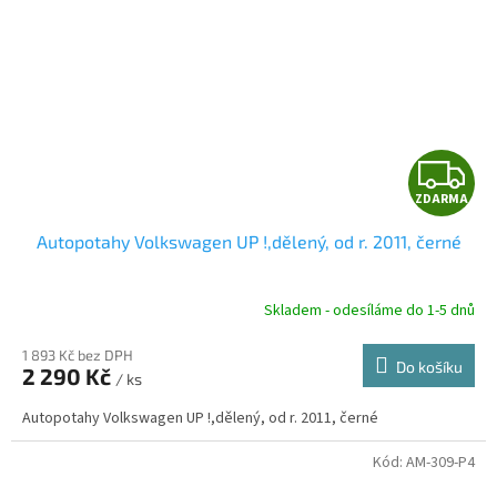
Z
ZDARMA
D
Autopotahy Volkswagen UP !,dělený, od r. 2011, černé
A
R
Skladem - odesíláme do 1-5 dnů
1 893 Kč bez DPH
Do košíku
2 290 Kč
/ ks
A
Autopotahy Volkswagen UP !,dělený, od r. 2011, černé
Kód:
AM-309-P4