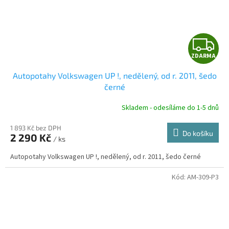
Z
ZDARMA
D
Autopotahy Volkswagen UP !, nedělený, od r. 2011, šedo
A
černé
R
Skladem - odesíláme do 1-5 dnů
1 893 Kč bez DPH
Do košíku
2 290 Kč
/ ks
A
Autopotahy Volkswagen UP !, nedělený, od r. 2011, šedo černé
Kód:
AM-309-P3