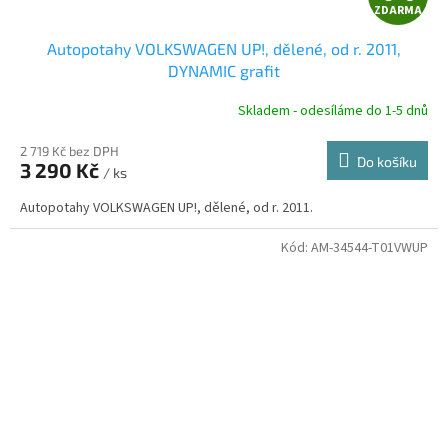
ZDARMA
D
Autopotahy VOLKSWAGEN UP!, dělené, od r. 2011,
A
DYNAMIC grafit
R
Skladem - odesíláme do 1-5 dnů
2 719 Kč bez DPH
Do košíku
3 290 Kč
/ ks
A
Autopotahy VOLKSWAGEN UP!, dělené, od r. 2011.
Kód:
AM-34544-T01VWUP