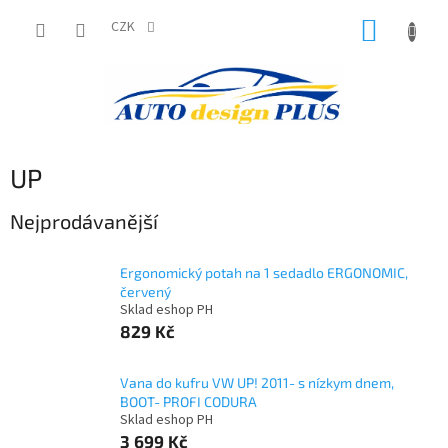
Přejít
NÁKUP
na
CZK
obsah
KOŠÍK
UP
Nejprodávanější
Ergonomický potah na 1 sedadlo ERGONOMIC,
červený
Sklad eshop PH
829 Kč
Vana do kufru VW UP! 2011- s nízkym dnem,
BOOT- PROFI CODURA
Sklad eshop PH
3 699 Kč