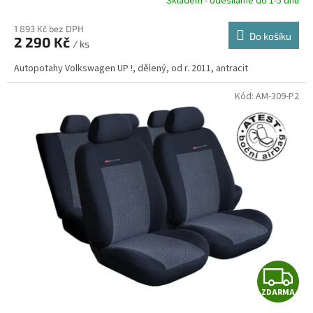
R
Skladem - odesíláme do 1-5 dnů
1 893 Kč bez DPH
Do košíku
2 290 Kč
/ ks
A
Autopotahy Volkswagen UP !, dělený, od r. 2011, antracit
Kód:
AM-309-P2
Z
ZDARMA
D