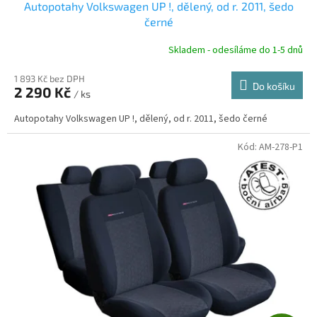
Autopotahy Volkswagen UP !, dělený, od r. 2011, šedo
A
černé
R
Skladem - odesíláme do 1-5 dnů
1 893 Kč bez DPH
Do košíku
2 290 Kč
/ ks
A
Autopotahy Volkswagen UP !, dělený, od r. 2011, šedo černé
Kód:
AM-278-P1