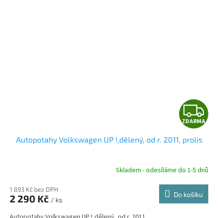
Z
ZDARMA
D
Autopotahy Volkswagen UP !,dělený, od r. 2011, prolis
A
R
Skladem - odesíláme do 1-5 dnů
1 893 Kč bez DPH
Do košíku
2 290 Kč
/ ks
A
Autopotahy Volkswagen UP !,dělený, od r. 2011.