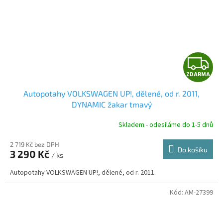
Z
ZDARMA
D
Autopotahy VOLKSWAGEN UP!, dělené, od r. 2011,
A
DYNAMIC žakar tmavý
R
Skladem - odesíláme do 1-5 dnů
2 719 Kč bez DPH
Do košíku
3 290 Kč
/ ks
A
Autopotahy VOLKSWAGEN UP!, dělené, od r. 2011.
Kód:
AM-27399