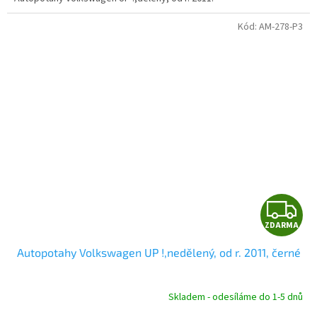
Kód:
AM-278-P3
Z
ZDARMA
D
Autopotahy Volkswagen UP !,nedělený, od r. 2011, černé
A
R
Skladem - odesíláme do 1-5 dnů