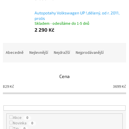
Autopotahy Volkswagen UP !,dělený, od r. 2011,
prolis
Skladem - odesíláme do 1-5 dnů
2 290 Kč
Ř
a
Abecedně
Nejlevnější
Nejdražší
Nejprodávanější
z
e
n
Cena
í
p
829
Kč
3699
Kč
r
o
d
u
k
Akce
0
t
Novinka
0
ů
Tip
0