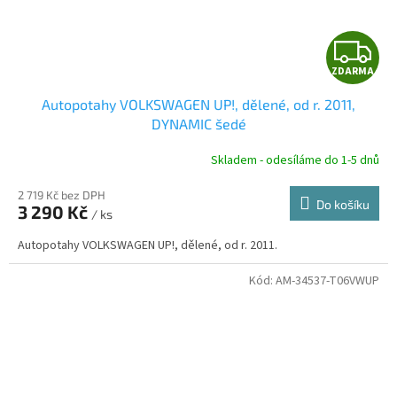
Z
ZDARMA
D
Autopotahy VOLKSWAGEN UP!, dělené, od r. 2011,
A
DYNAMIC šedé
R
Skladem - odesíláme do 1-5 dnů
2 719 Kč bez DPH
Do košíku
3 290 Kč
/ ks
A
Autopotahy VOLKSWAGEN UP!, dělené, od r. 2011.
Kód:
AM-34537-T06VWUP