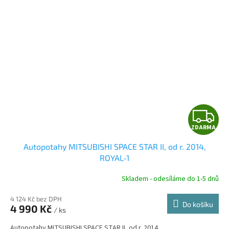
Z
ZDARMA
D
Autopotahy MITSUBISHI SPACE STAR II, od r. 2014,
A
ROYAL-1
R
Skladem - odesíláme do 1-5 dnů
4 124 Kč bez DPH
Do košíku
4 990 Kč
/ ks
A
Autopotahy MITSUBISHI SPACE STAR II, od r. 2014.