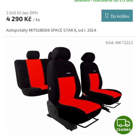
R
Skladem - odesíláme do 1-5 dnů
3 545 Kč bez DPH
Do košíku
4 290 Kč
/ ks
A
Autopotahy MITSUBISHI SPACE STAR II, od r. 2014.
Kód:
AM-72212
Z
ZDARMA
D