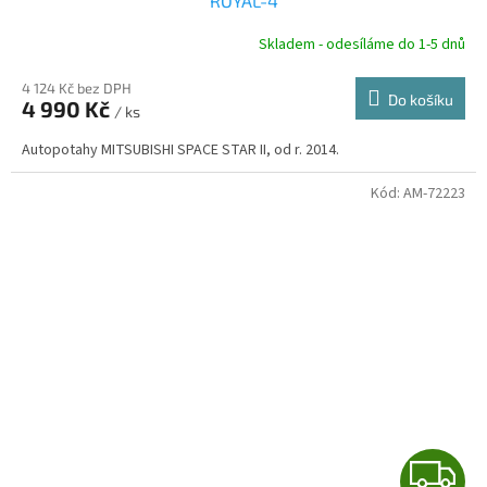
A
ROYAL-4
R
Skladem - odesíláme do 1-5 dnů
4 124 Kč bez DPH
Do košíku
4 990 Kč
/ ks
A
Autopotahy MITSUBISHI SPACE STAR II, od r. 2014.
Kód:
AM-72223
Z