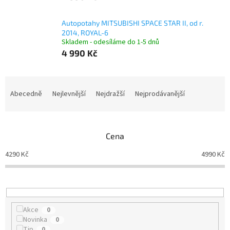
Autopotahy MITSUBISHI SPACE STAR II, od r.
2014, ROYAL-6
Skladem - odesíláme do 1-5 dnů
4 990 Kč
Ř
a
Abecedně
Nejlevnější
Nejdražší
Nejprodávanější
z
e
n
Cena
í
p
4290
Kč
4990
Kč
r
o
d
u
k
Akce
0
t
Novinka
0
ů
Tip
0