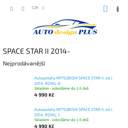
Přejít
NÁKUP
na
CZK
obsah
KOŠÍK
SPACE STAR II 2014-
Nejprodávanější
Autopotahy MITSUBISHI SPACE STAR II, od r.
2014, ROYAL-8
Skladem - odesíláme do 1-5 dnů
4 990 Kč
Autopotahy MITSUBISHI SPACE STAR II, od r.
2014, ROYAL-7
Skladem - odesíláme do 1-5 dnů
4 990 Kč