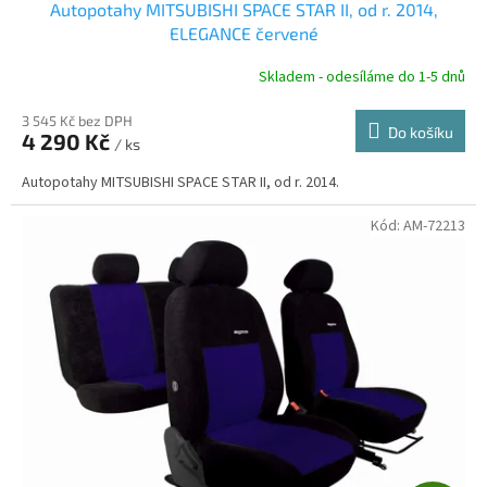
Autopotahy MITSUBISHI SPACE STAR II, od r. 2014,
A
ELEGANCE červené
R
Skladem - odesíláme do 1-5 dnů
3 545 Kč bez DPH
Do košíku
4 290 Kč
/ ks
A
Autopotahy MITSUBISHI SPACE STAR II, od r. 2014.
Kód:
AM-72213