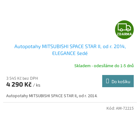
Z
ZDARMA
D
Autopotahy MITSUBISHI SPACE STAR II, od r. 2014,
A
ELEGANCE šedé
R
Skladem - odesíláme do 1-5 dnů
3 545 Kč bez DPH
Do košíku
4 290 Kč
/ ks
A
Autopotahy MITSUBISHI SPACE STAR II, od r. 2014.
Kód:
AM-72215