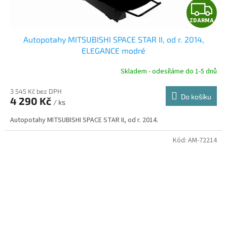
Z
ZDARMA
D
Autopotahy MITSUBISHI SPACE STAR II, od r. 2014,
A
ELEGANCE modré
R
Skladem - odesíláme do 1-5 dnů
3 545 Kč bez DPH
Do košíku
4 290 Kč
/ ks
A
Autopotahy MITSUBISHI SPACE STAR II, od r. 2014.
Kód:
AM-72214