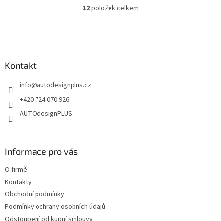
12
položek celkem
O
v
l
Z
á
á
d
p
a
a
Kontakt
c
t
í
info
@
autodesignplus.cz
í
p
r
+420 724 070 926
v
AUTOdesignPLUS
k
y
v
ý
Informace pro vás
p
i
O firmě
s
u
Kontakty
Obchodní podmínky
Podmínky ochrany osobních údajů
Odstoupení od kupní smlouvy